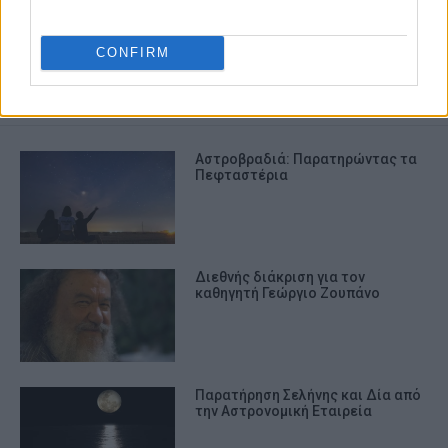
ΑΣΤΡΟΝΟΜΙΚΗ ΕΤΑΙΡΕΙΑ
ΕΚΛΟΓΡΕΣ
ΔΣ
CONFIRM
ΣΧΕΤΙΚA AΡΘΡΑ
Αστροβραδιά: Παρατηρώντας τα
Πεφταστέρια
Διεθνής διάκριση για τον
καθηγητή Γεώργιο Ζουπάνο
Παρατήρηση Σελήνης και Δία από
την Αστρονομική Εταιρεία