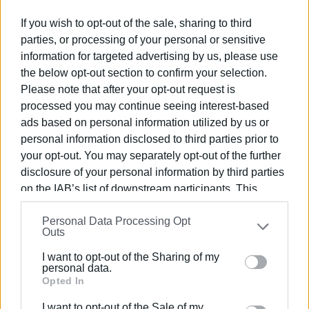
If you wish to opt-out of the sale, sharing to third
Κυπριώτης Θεοφάνης
parties, or processing of your personal or sensitive
Ανδρέας Φλώρος
information for targeted advertising by us, please use
the below opt-out section to confirm your selection.
Please note that after your opt-out request is
processed you may continue seeing interest-based
Αναπληρωματικό μέλος:
ads based on personal information utilized by us or
Χονδρογιάννης Παναγιώτης
personal information disclosed to third parties prior to
your opt-out. You may separately opt-out of the further
Εμφανίσεις: 82
disclosure of your personal information by third parties
on the IAB’s list of downstream participants. This
information may also be disclosed by us to third parties
Personal Data Processing Opt
on the
IAB’s List of Downstream Participants
that may
Outs
further disclose it to other third parties.
I want to opt-out of the Sharing of my
Please note that this website/app uses one or more
personal data.
Google services and may gather and store information
Opted In
including but not limited to your visit or usage
I want to opt-out of the Sale of my