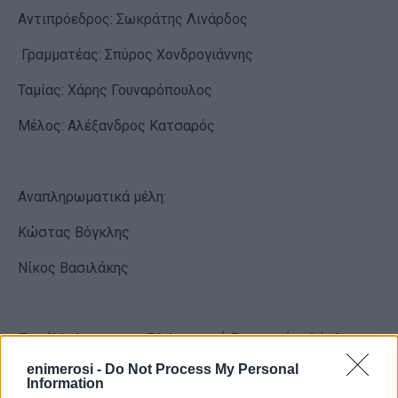
Αντιπρόεδρος: Σωκράτης Λινάρδος
Γραμματέας: Σπύρος Χονδρογιάννης
Ταμίας: Χάρης Γουναρόπουλος
Μέλος: Αλέξανδρος Κατσαρός
Αναπληρωματικά μέλη:
Κώστας Βόγκλης
Νίκος Βασιλάκης
Παράλληλα, για την Εξελεγκτική Επιτροπή εκλέχθηκαν
οι:
enimerosi -
Do Not Process My Personal
Information
Νίκος Γρηγορόπουλος