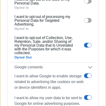
behaviour. You may click to grant or deny consent to
Personal Data.
Google and its third-party tags to use your data for
Opted In
below specified purposes in below Google consent
I want to opt-out of processing my
section.
Personal Data for Targeted
Advertising.
Opted In
I want to opt-out of Collection, Use,
Retention, Sale, and/or Sharing of
Ακολουθήστε το enimerosi στο
Facebook
my Personal Data that Is Unrelated
with the Purposes for which it was
collected.
Opted Out
Συνδρομητές στο e-paper
Google consents
I want to allow Google to enable storage
related to advertising like cookies on web
or device identifiers in apps.
I want to allow my user data to be sent to
Google for online advertising purposes.