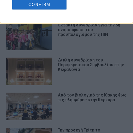
CONFIRM
ΣΧΕΤΙΚA AΡΘΡΑ
Έκτακτη συνεδρίαση για την 5η
αναμόρφωση του
προϋπολογισμού της ΠΙΝ
Διπλή συνεδρίαση του
Περιφερειακού Συμβουλίου στην
Κεφαλονιά
Από τον βιολογικό της Ιθάκης έως
τις πλημμύρες στην Κέρκυρα
Την προσεχή Τρίτη το