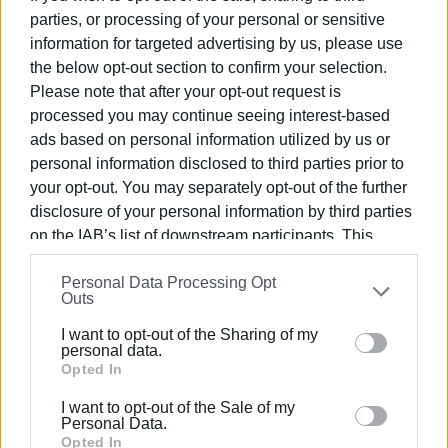
τον πρωθυπουργό.
parties, or processing of your personal or sensitive
information for targeted advertising by us, please use
Γαλιατσάτος Θεόδωρος π. περιφερειάρχης 2014-2019
the below opt-out section to confirm your selection.
Please note that after your opt-out request is
Μουζακίτης Νικόλαος π. πρόεδρος ΠΣ 2019-2023
processed you may continue seeing interest-based
Εμφανίσεις: 71
ads based on personal information utilized by us or
personal information disclosed to third parties prior to
your opt-out. You may separately opt-out of the further
disclosure of your personal information by third parties
on the IAB’s list of downstream participants. This
information may also be disclosed by us to third parties
Personal Data Processing Opt
on the
IAB’s List of Downstream Participants
that may
Outs
further disclose it to other third parties.
I want to opt-out of the Sharing of my
Please note that this website/app uses one or more
personal data.
Google services and may gather and store information
Opted In
including but not limited to your visit or usage
I want to opt-out of the Sale of my
behaviour. You may click to grant or deny consent to
Personal Data.
Google and its third-party tags to use your data for
Opted In