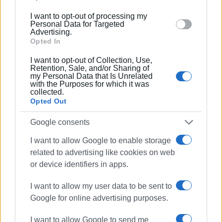
below specified purposes in below Google consent
I want to opt-out of processing my
section.
Personal Data for Targeted
Advertising.
Ακολουθήστε το enimerosi στο
Facebook
Opted In
I want to opt-out of Collection, Use,
Retention, Sale, and/or Sharing of
my Personal Data that Is Unrelated
Συνδρομητές στο e-paper
with the Purposes for which it was
collected.
Opted Out
Google consents
I want to allow Google to enable storage
related to advertising like cookies on web
or device identifiers in apps.
I want to allow my user data to be sent to
Google for online advertising purposes.
I want to allow Google to send me