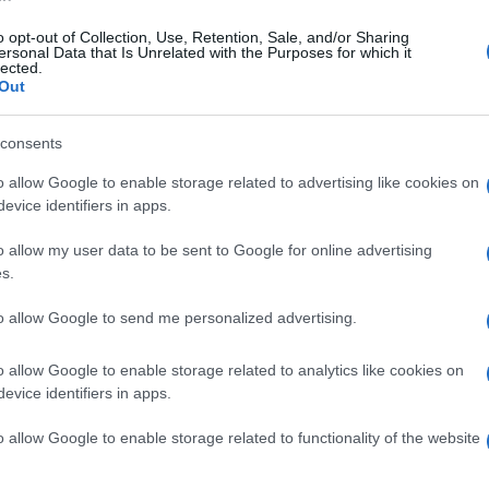
o opt-out of Collection, Use, Retention, Sale, and/or Sharing
ersonal Data that Is Unrelated with the Purposes for which it
lected.
Out
ΟΠΟΥΛΟΣ
λος είναι απόφοιτος του τμήματος
consents
του Πανεπιστημίου Αιγαίου (Ρόδος), με
o allow Google to enable storage related to advertising like cookies on
ς Σχέσεις. Επιπλέον, είναι κάτοχος
evice identifiers in apps.
 από το Πανεπιστήμιο του Readingστις
o allow my user data to be sent to Google for online advertising
s.
to allow Google to send me personalized advertising.
o allow Google to enable storage related to analytics like cookies on
evice identifiers in apps.
o allow Google to enable storage related to functionality of the website
 στο
Facebook