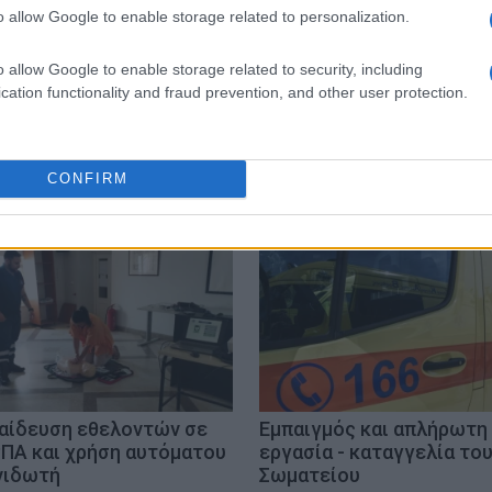
o allow Google to enable storage related to personalization.
o allow Google to enable storage related to security, including
cation functionality and fraud prevention, and other user protection.
Ο ΕΡΓΑΖΟΜΕΝΩΝ
ΠΡΟΤΑΣΗ
ΑΤΥΧΗΜΑΤΑ
CONFIRM
αίδευση εθελοντών σε
Εμπαιγμός και απλήρωτη
ΠΑ και χρήση αυτόματου
εργασία - καταγγελία το
νιδωτή
Σωματείου