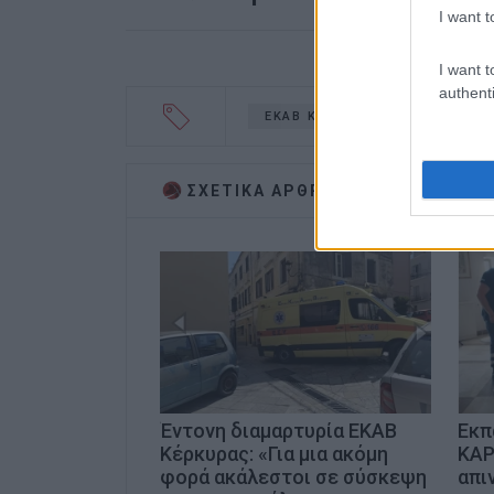
I want t
I want t
authenti
ΕΚΑΒ ΚΕΡΚΥΡΑΣ
ΣΩΜΑΤΕΙ
ΣΧΕΤΙΚA AΡΘΡΑ
Έντονη διαμαρτυρία ΕΚΑΒ
Εκπ
Κέρκυρας: «Για μια ακόμη
ΚΑΡ
φορά ακάλεστοι σε σύσκεψη
απι