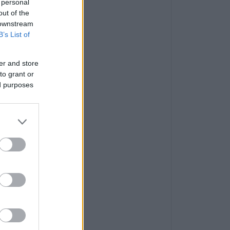
 personal
out of the
 downstream
B’s List of
er and store
to grant or
ed purposes