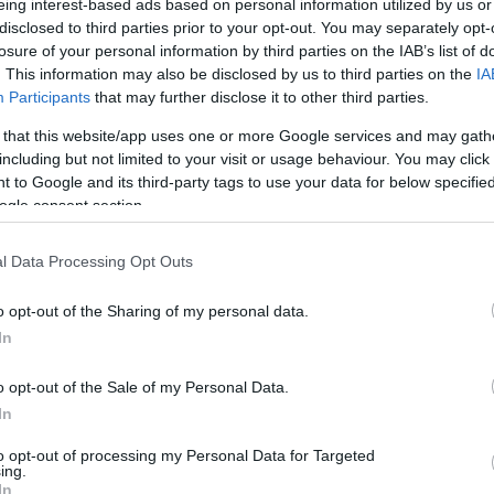
eing interest-based ads based on personal information utilized by us or
disclosed to third parties prior to your opt-out. You may separately opt-
losure of your personal information by third parties on the IAB’s list of
. This information may also be disclosed by us to third parties on the
IA
Participants
that may further disclose it to other third parties.
 that this website/app uses one or more Google services and may gath
including but not limited to your visit or usage behaviour. You may click 
 to Google and its third-party tags to use your data for below specifi
ικής Δικτύωσης, το Σωματείο ΕΚΑΒ Κέρκυρας
ogle consent section.
υχημάτων, να δημιουργηθεί ομάδα εργασίας από
ίκτυο του νησιού θα καταγράψει τα επικινδυνά
l Data Processing Opt Outs
αία ατυχήματα, θα μελετήσει παραβατικες
και τρόπους για την αποτροπή τέτοιων
o opt-out of the Sharing of my personal data.
ολοίπων χρηστών του οδικού δικτύου.
In
αι ικανή να προστατέψει τους πολίτες από τους εν
o opt-out of the Sale of my Personal Data.
ηση επιλέγουν επικίνδυνες οδηγικες
In
to opt-out of processing my Personal Data for Targeted
ing.
In