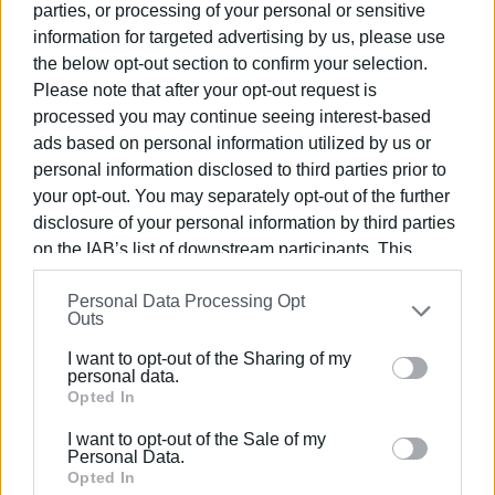
parties, or processing of your personal or sensitive
Με τη δραστηριότητα αυτή, τα παιδιά δεν αποκτούν
information for targeted advertising by us, please use
μόνο γνώσεις, αλλά αναπτύσσουν την περιβαλλοντική
the below opt-out section to confirm your selection.
συνείδηση και την ενσυναίσθηση, μαθαίνοντας να
Please note that after your opt-out request is
φροντίζουν τον πλανήτη και τα πλάσματα που ζουν σε
processed you may continue seeing interest-based
αυτόν. Η κατασκευή του ξενοδοχείου εντόμων τους
ads based on personal information utilized by us or
δίνει την ευκαιρία να εφαρμόσουν πρακτικά όσα έμαθαν
personal information disclosed to third parties prior to
και να συνδέσουν τη θεωρία με την πράξη.
your opt-out. You may separately opt-out of the further
disclosure of your personal information by third parties
on the IAB’s list of downstream participants. This
information may also be disclosed by us to third parties
Personal Data Processing Opt
on the
IAB’s List of Downstream Participants
that may
Outs
further disclose it to other third parties.
I want to opt-out of the Sharing of my
Please note that this website/app uses one or more
personal data.
Google services and may gather and store information
Opted In
including but not limited to your visit or usage
I want to opt-out of the Sale of my
behaviour. You may click to grant or deny consent to
Personal Data.
Google and its third-party tags to use your data for
Opted In