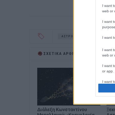
I want t
web or d
I want t
purpose
ΑΣΤΡΟΝΟΜΙΚΗ ΕΤΑΙΡΕΙΑ ΚΕΡΚ
I want 
I want t
ΣΧΕΤΙΚA AΡΘΡΑ
web or d
I want t
or app.
I want t
I want t
authenti
Διάλεξη Κωνσταντίνου
Ξεκ
Μεταλληνού: «Κοσμολογία,
Αστ