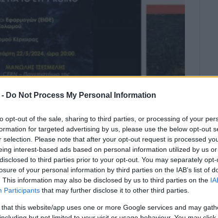
 -
Do Not Process My Personal Information
to opt-out of the sale, sharing to third parties, or processing of your per
formation for targeted advertising by us, please use the below opt-out s
r selection. Please note that after your opt-out request is processed y
24
/
11:55
eing interest-based ads based on personal information utilized by us or
disclosed to third parties prior to your opt-out. You may separately opt-
losure of your personal information by third parties on the IAB’s list of
. This information may also be disclosed by us to third parties on the
IA
Participants
that may further disclose it to other third parties.
 that this website/app uses one or more Google services and may gath
including but not limited to your visit or usage behaviour. You may click 