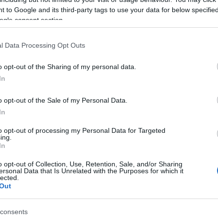
η Αστρονομική Εταιρεία, η ιστοσελίδα της είναι
 to Google and its third-party tags to use your data for below specifi
ής, οι φίλοι της Εταιρείας μπορούν να
ogle consent section.
 άλλα σημαντικά νέα και ανακοινώσεις της
l Data Processing Opt Outs
o opt-out of the Sharing of my personal data.
In
o opt-out of the Sale of my Personal Data.
In
to opt-out of processing my Personal Data for Targeted
ing.
In
o opt-out of Collection, Use, Retention, Sale, and/or Sharing
ersonal Data that Is Unrelated with the Purposes for which it
 στο
Facebook
lected.
Out
consents