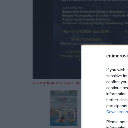
enimerosi
If you wish 
sensitive in
confirm you
ΑΣΤΡΟΝΟΜΙΚΗ ΕΤΑΙΡΕΙΑ ΚΕΡΚΥΡΑΣ
19 ΜΑΪ́ΟΥ 20
continue se
information 
further disc
participants
Downstream 
Please note
information 