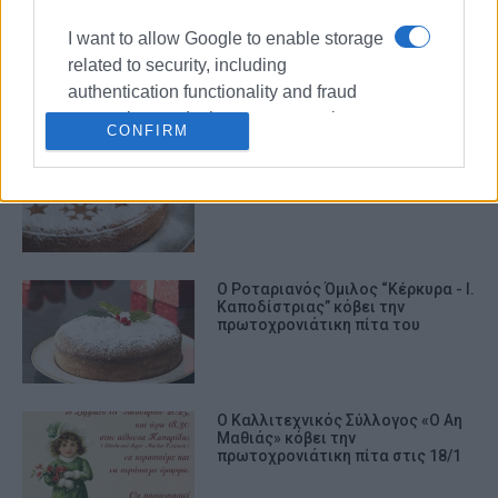
Ο Πολιτιστικός - Εξωραϊστικός
I want to allow Google to enable storage
Σύλλογος Αναλήψεως Κάτω
Κορακιάνας κόβει την Πίτα του
related to security, including
authentication functionality and fraud
prevention, and other user protection.
CONFIRM
Ο Πολιτιστικός Σύλλογος
Γιανναδιτών κόβει την Πίτα του
Ο Ροταριανός Όμιλος “Κέρκυρα - I.
Καποδίστριας” κόβει την
πρωτοχρονιάτικη πίτα του
Ο Καλλιτεχνικός Σύλλογος «Ο Αη
Μαθιάς» κόβει την
πρωτοχρονιάτικη πίτα στις 18/1