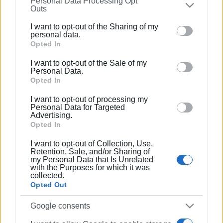
Personal Data Processing Opt
on the
IAB’s List of Downstream Participants
that may
Outs
further disclose it to other third parties.
Συνδρομητές στο e-paper
I want to opt-out of the Sharing of my
Please note that this website/app uses one or more
personal data.
Google services and may gather and store information
Opted In
including but not limited to your visit or usage
I want to opt-out of the Sale of my
behaviour. You may click to grant or deny consent to
Personal Data.
Google and its third-party tags to use your data for
Opted In
below specified purposes in below Google consent
I want to opt-out of processing my
section.
Personal Data for Targeted
Advertising.
Opted In
I want to opt-out of Collection, Use,
Retention, Sale, and/or Sharing of
my Personal Data that Is Unrelated
with the Purposes for which it was
collected.
Opted Out
Google consents