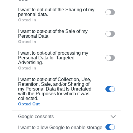
καιρούς" και την "Απελευθέρωση του δυναμικού
further disclose it to other third parties.
δεξιοτήτων και ανθρώπινου κεφαλαίου της ενιαίας
I want to opt-out of the Sharing of my
Please note that this website/app uses one or more
personal data.
αγοράς".
Google services and may gather and store information
Opted In
including but not limited to your visit or usage
Η Σύνοδος προσέλκυσε 850 επιχειρηματίες, τόσο από
I want to opt-out of the Sale of my
behaviour. You may click to grant or deny consent to
χώρες της ΕΕ όσο και από Τρίτες χώρες, που είχαν την
Personal Data.
Google and its third-party tags to use your data for
Opted In
ευκαιρία να συζητήσουν με εκπροσώπους των
below specified purposes in below Google consent
Ευρωπαϊκών Θεσμικών Οργάνων και να ψηφίσουν για
I want to opt-out of processing my
section.
βασικά θέματα που σχετίζονται με τις επιχειρήσεις
Personal Data for Targeted
Advertising.
της ΕΕ-27.
Opted In
Κατά την παραμονή του στις Βρυξέλλες, ο Σπύρος
I want to opt-out of Collection, Use,
Σπαής είχε σειρά συναντήσεων με Έλληνες
Retention, Sale, and/or Sharing of
my Personal Data that Is Unrelated
ευρωβουλευτές, στους οποίους μετέφερε τα σοβαρά
with the Purposes for which it was
collected.
προβλήματα που αντιμετωπίζουν τα ελληνικά νησιά και
Opted Out
τα οποία σχετίζονται με τις ανισότητες που
ανακύπτουν από αποφάσεις των Ευρωπαϊκών Θεσμών.
Google consents
Για το λόγο αυτό, δεσμεύθηκε να τους αποστείλει
I want to allow Google to enable storage
σχετικό ενημερωτικό υπόμνημα, προκειμένου στη