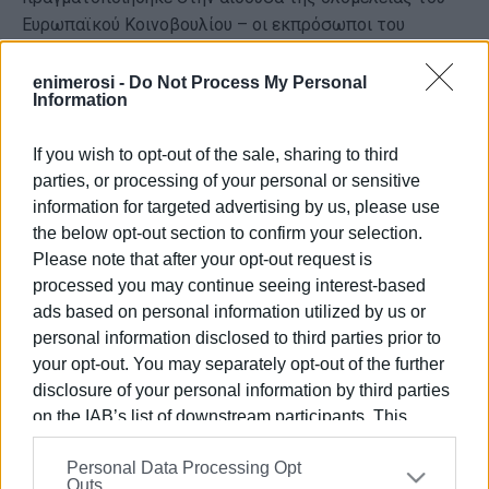
Ευρωπαϊκού Κοινοβουλίου – οι εκπρόσωποι του
Ευρωπαϊκού Επιχειρείν, κατέθεσαν τις απόψεις, τους
προβληματισμούς και τις ιδέες τους, ανέδειξαν τα
enimerosi -
Do Not Process My Personal
Information
προβλήματα που απασχολούν την επιχειρηματική
κοινότητα.
If you wish to opt-out of the sale, sharing to third
Ο πρόεδρος της Eurochambres, Vladimir Dlouhy, δήλωσε:
parties, or processing of your personal or sensitive
"Μετά από τρία ή τέσσερα χρόνια απίστευτα δύσκολων
information for targeted advertising by us, please use
συνθηκών, οι υπεύθυνοι χάραξης πολιτικής πρέπει να
the below opt-out section to confirm your selection.
επιτρέψουν στους επιχειρηματίες της Ευρώπης να
Please note that after your opt-out request is
προχωρήσουν από την επιβίωση στην επιτυχία".
processed you may continue seeing interest-based
ads based on personal information utilized by us or
Στο Ημικύκλιο του Ευρωπαϊκού Κοινοβουλίου, οι
personal information disclosed to third parties prior to
επιχειρηματίες, κλήθηκαν με τη χρήση ηλεκτρονικής
your opt-out. You may separately opt-out of the further
ψηφοφορίας να αποφασίσουν για πέντε βασικά
disclosure of your personal information by third parties
ζητήματα στις τρεις θεματικές συνεδρίες της συνόδου.
on the IAB’s list of downstream participants. This
Την "Πλοήγηση στην ενεργειακή κρίση", την "Ενίσχυση
information may also be disclosed by us to third parties
της ανταγωνιστικότητας της Ευρώπης σε δύσκολους
Personal Data Processing Opt
on the
IAB’s List of Downstream Participants
that may
Outs