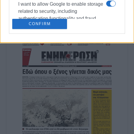
I want to allow Google to enable storage
Ακολουθήστε το enimerosi στο
Facebook
related to security, including
authentication functionality and fraud
CONFIRM
prevention, and other user protection.
Συνδρομητές στο e-paper