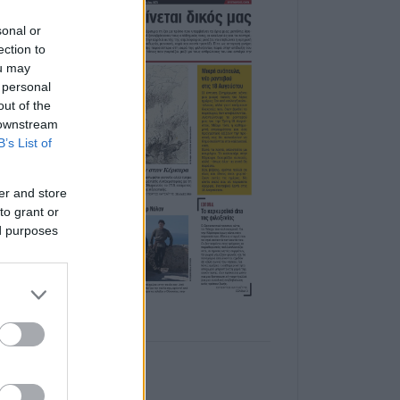
sonal or
ection to
ou may
 personal
out of the
 downstream
B’s List of
er and store
to grant or
ed purposes