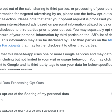
to opt-out of the sale, sharing to third parties, or processing of your per
formation for targeted advertising by us, please use the below opt-out s
r selection. Please note that after your opt-out request is processed y
eing interest-based ads based on personal information utilized by us or
disclosed to third parties prior to your opt-out. You may separately opt-
losure of your personal information by third parties on the IAB’s list of
. This information may also be disclosed by us to third parties on the
IA
Participants
that may further disclose it to other third parties.
 that this website/app uses one or more Google services and may gath
including but not limited to your visit or usage behaviour. You may click 
 to Google and its third-party tags to use your data for below specifi
ogle consent section.
6:04
γων διοργανώνει την πρώτη
l Data Processing Opt Outs
 Ημερίδα
o opt-out of the Sharing of my personal data.
In
o opt-out of the Sale of my Personal Data.