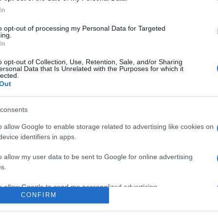
In
to opt-out of processing my Personal Data for Targeted
ing.
κων, πρόληψη, αναγνώριση, παρέμβαση και το ρόλο
In
7 στις 10:00 στην κεντρική αίθουσα της
o opt-out of Collection, Use, Retention, Sale, and/or Sharing
μαγκά. Η ημερίδα απευθύνεται σε όλους όσους
ersonal Data that Is Unrelated with the Purposes for which it
χολογίας.
lected.
Out
consents
o allow Google to enable storage related to advertising like cookies on
evice identifiers in apps.
o allow my user data to be sent to Google for online advertising
s.
to allow Google to send me personalized advertising.
 στο
Facebook
CONFIRM
o allow Google to enable storage related to analytics like cookies on