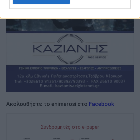
Ακολουθήστε το enimerosi στο
Facebook
Συνδρομητές στο e-paper