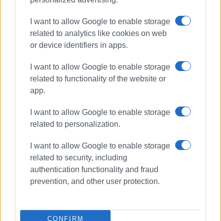
Την ΣΙΝ. ΠΡΑΞΗ Σινιών
I want to allow Google to enable storage
Τον Μορφωτικό Πολιτιστικό Σύλλογο Σινιών
related to analytics like cookies on web
or device identifiers in apps.
Την Κάβα Τζορτζάτος, Damianos Bar, Εστιατόριο Γαλήνη,
Tον όμιλο VHG
I want to allow Google to enable storage
related to functionality of the website or
Το Ionian Environment Foundation,
app.
Τις γιατρούς Σπυριδούλα Τσίωλη και Βαρβάρα
I want to allow Google to enable storage
Δολιανίτη
related to personalization.
Τις Louise Katsarou, Ανθούλα Τσιριμιάγκου, Helen
I want to allow Google to enable storage
Crainey and Kelsie
related to security, including
authentication functionality and fraud
prevention, and other user protection.
Εμφανίσεις: 84
CONFIRM