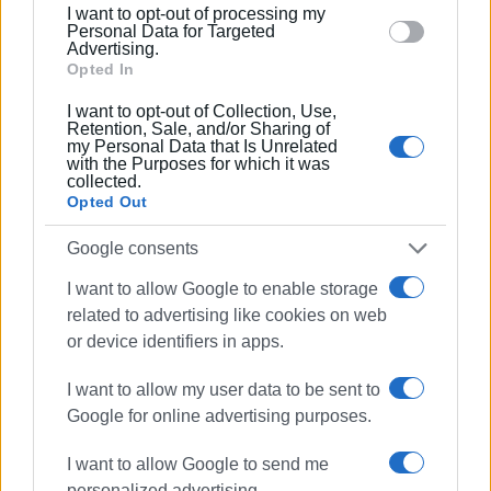
I want to opt-out of processing my
ιδιοκτήτες σκαφών που έπλεαν περιμετρικά των
section.
Personal Data for Targeted
Advertising.
κολυμβητών καθ’όλη την διάρκεια της εκδήλωσης.
Opted In
Η εκδήλωση μπόρεσε να πραγματοποιηθεί με την
I want to opt-out of Collection, Use,
βοήθεια του Chris Peacock και των συνεργατών του
Retention, Sale, and/or Sharing of
my Personal Data that Is Unrelated
στο Four Seas Yachting αφού ανέλαβαν όλη την
with the Purposes for which it was
επικοινωνία με το τελωνείο και την διεκπεραίωση των
collected.
Opted Out
απαιτούμενων εγγράφων για όσα σκάφη πέρασαν σε
Αλβανικά ύδατα καθώς και για την επιστροφή των
Google consents
αθλητών στην Ελλάδα.
I want to allow Google to enable storage
Επίσης, ευχαριστούμε για την προσφορά τους στην
related to advertising like cookies on web
εκδήλωση:
or device identifiers in apps.
Την Ιόνια Ναυαγοσωστική Σχολή
I want to allow my user data to be sent to
Google for online advertising purposes.
Την Γενική Κλινική Μάστορας
Την ομάδα Κάσσιος Δίας
I want to allow Google to send me
personalized advertising.