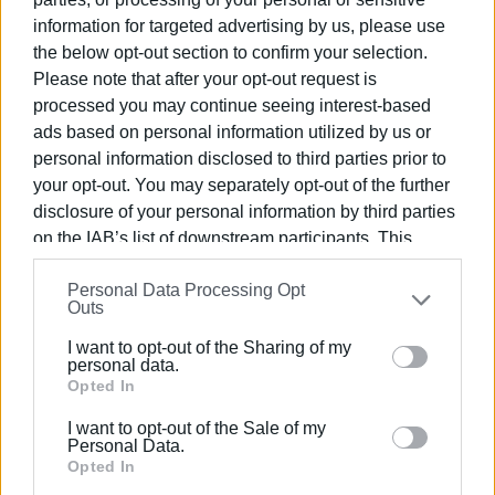
information for targeted advertising by us, please use
the below opt-out section to confirm your selection.
Please note that after your opt-out request is
processed you may continue seeing interest-based
ads based on personal information utilized by us or
personal information disclosed to third parties prior to
your opt-out. You may separately opt-out of the further
disclosure of your personal information by third parties
Οι διοργανωτές Nick Cookson και Νick Lemis επιθυμούν
on the IAB’s list of downstream participants. This
να ευχαριστήσουν όλους όσους βοήθησαν στην
information may also be disclosed by us to third parties
οργάνωση και στην ασφαλή πραγματοποίηση της
Personal Data Processing Opt
on the
IAB’s List of Downstream Participants
that may
εκδήλωσης. Ειδικές ευχαριστίες πάνε στο Λιμενικό
Outs
further disclose it to other third parties.
Σώμα Κέρκυρας αφού η παρουσία του ήταν καθοριστική
I want to opt-out of the Sharing of my
στον συντονισμό όλων ώστε να διασφαλιστεί η
Please note that this website/app uses one or more
personal data.
ασφάλεια των κολυμβητών. Στους δήμους βόρειας και
Google services and may gather and store information
Opted In
κεντρικής Κέρκυρας που επίσης συνέβαλαν στην
including but not limited to your visit or usage
I want to opt-out of the Sale of my
ασφάλεια των αθλητών αφού μας παραχώρησαν τα
behaviour. You may click to grant or deny consent to
Personal Data.
σκάφη πολιτικής προστασίας για την ημέρα. Την
Google and its third-party tags to use your data for
Opted In
ασφάλεια των αθλητών την διασφάλισαν επίσης όλοι οι
below specified purposes in below Google consent