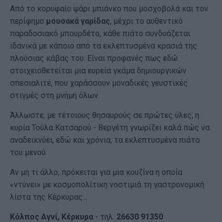
Από το κορυφαίο ψάρι μπιάνκο που μοσχοβολά και τον
περίφημο
μουσακά γαρίδας
, μέχρι το αυθεντικό
παραδοσιακό μπουρδέτο, κάθε πιάτο συνδυάζεται
ιδανικά με κάποιο από τα εκλεπτυσμένα κρασιά της
πλούσιας κάβας του. Είναι προφανές πως εδώ
στοιχειοθετείται μια ευρεία γκάμα δημιουργικών
σπεσιαλιτέ, που χαράσσουν μοναδικές γευστικές
στιγμές στη μνήμη όλων.
Άλλωστε, με τέτοιους θησαυρούς σε πρώτες ύλες, η
κυρία Τούλα Κατσαρού - Βεργέτη γνωρίζει καλά πώς να
αναδεικνύει, εδώ και χρόνια, τα εκλεπτυσμένα πιάτα
του μενού.
Αν μη τι άλλο, πρόκειται για μια κουζίνα η οποία
«ντύνει» με κοσμοπολίτικη νοστιμιά τη γαστρονομική
λίστα της Κέρκυρας...
Κόλπος Αγνί, Κέρκυρα
- τηλ.
26630 91350