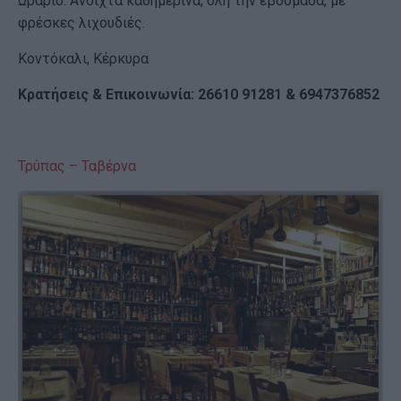
Ωράριο: Ανοιχτά καθημερινά, όλη την εβδομάδα, με
φρέσκες λιχουδιές.
Κοντόκαλι, Κέρκυρα
Κρατήσεις & Επικοινωνία: 26610 91281 & 6947376852
Τρύπας – Ταβέρνα