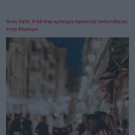
Grec Café: Η All-Day εμπειρία προσιτής πολυτέλειας
στην Κέρκυρα