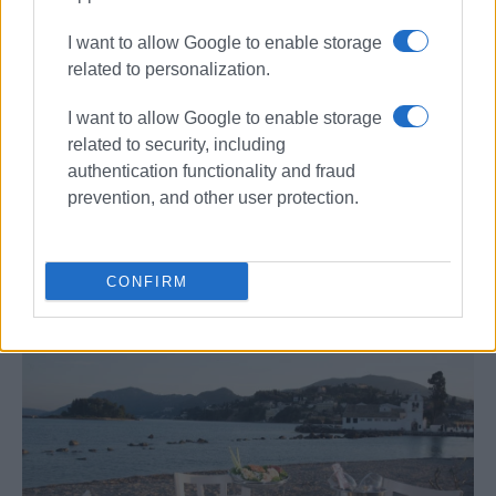
καθημερινά μυρωδάτο καφέ με τον χρόνο να μοιάζει να
έχει σταματήσει στο ίδιο ανηφορικό σημείο της πόλης.
I want to allow Google to enable storage
Σημείο συνάντησης αναγνωρίσιμων μορφών της
related to personalization.
Κέρκυρας, φοιτητών, περαστικών αλλά και τουριστών,
I want to allow Google to enable storage
και διατηρεί ένα ιδιαίτερο αλλά και ανεπιτήδευτο στυλ.
related to security, including
Θεμιστοκλέους Κοτάρδου 42, 26610 31009
authentication functionality and fraud
prevention, and other user protection.
Flisvos – The Seaside Experience
CONFIRM