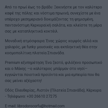
Από το πρωί έως το βράδυ: Ξεκινήστε με τον καλύτερο
καφέ της πόλης και νόστιμα πρωινά, συνεχίστε με ένα
υπέροχο μεσημεριανό δοκιμάζοντας τη φημισμένη,
πεντανόστιμη Κερκυραϊκή σαλάτα, και κλείστε τη μέρα
σας με καταπληκτικά κοκτέιλ.
Μοναδική ατμόσφαιρα: Ένας χώρος κομψός αλλά και
χαλαρός, με funky μουσικές και εκπληκτική θέα στην
κοσμοπολίτικη πλατεία Σπιανάδα.
Premium εξυπηρέτηση: Ένα ζεστό, φιλόξενο προσωπικό
και ο Μάκης —ο καλύτερος μπάρμαν στο νησί—
εγγυώνται ποιοτικά προϊόντα και μια εμπειρία που θα
σας μείνει αξέχαστη!
Οδός Ελευθερίας, Λιστόν (Πλατεία Σπιανάδα), Κέρκυρα
- Τηλέφωνο: +30 26610 27275
E-mail:
librodorocorfu@hotmail.com