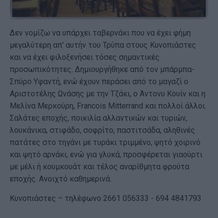
Δεν νομίζω να υπάρχει ταβερνάκι που να έχει φήμη
μεγαλύτερη απ' αυτήν του Τρύπα στους Κυνοπιάστες
και να έχει φιλοξενήσει τόσες σημαντικές
προσωπικότητες. Δημιουργήθηκε από τον μπάρμπα-
Σπύρο Υφαντή, ενώ έχουν περάσει από το μαγαζί ο
Αριστοτέλης Ωνάσης με την Τζάκι, ο Άντονυ Κουίν και η
Μελίνα Μερκούρη, Francois Mitterrand και πολλοί άλλοι.
Σαλάτες εποχής, ποικιλία αλλαντικών και τυριών,
λουκάνικα, στιφάδο, σοφρίτο, παστιτσάδα, αληθινές
πατάτες στο τηγάνι με τυράκι τριμμένο, ψητό χοιρινό
και ψητό αρνάκι, ενώ για γλυκά, προσφέρεται γιαούρτι
με μέλι ή κουμκουάτ και τέλος αναρίθμητα φρούτα
εποχής. Ανοιχτό καθημερινά.
Κυνοπιάστες – τηλέφωνο 2661 056333 - 694 4841793