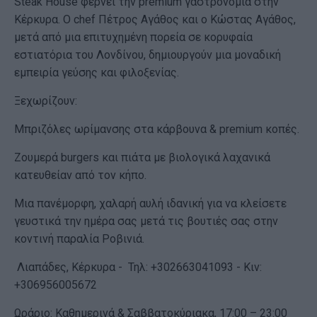
Steak House φέρνει την premium γαστρονομία στην
Κέρκυρα. Ο chef Πέτρος Αγάθος και ο Κώστας Αγάθος,
μετά από μια επιτυχημένη πορεία σε κορυφαία
εστιατόρια του Λονδίνου, δημιουργούν μια μοναδική
εμπειρία γεύσης και φιλοξενίας.
Ξεχωρίζουν:
Μπριζόλες ωρίμανσης στα κάρβουνα & premium κοπές.
Ζουμερά burgers και πιάτα με βιολογικά λαχανικά
κατευθείαν από τον κήπο.
Μια πανέμορφη, χαλαρή αυλή ιδανική για να κλείσετε
γευστικά την ημέρα σας μετά τις βουτιές σας στην
κοντινή παραλία Ροβινιά.
Λιαπάδες, Κέρκυρα - Τηλ: +302663041093 - Κιν:
+306956005672
Ωράριο: Καθημερινά & Σαββατοκύριακα, 17:00 – 23:00