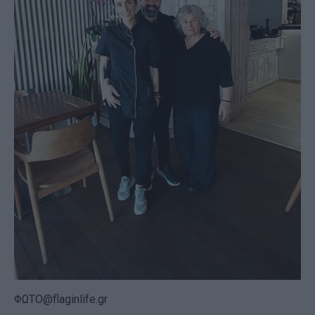
ΦΩΤΟ@flaginlife.gr