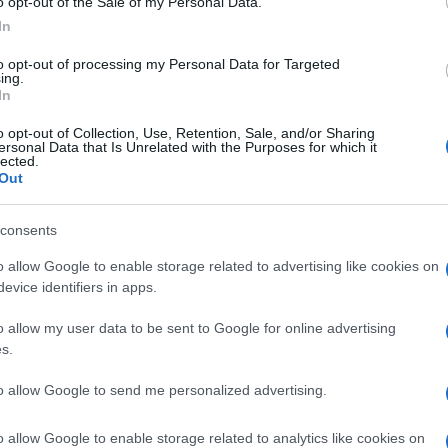
o opt-out of the Sale of my Personal Data.
με να στηρίζουμε ο ένας τον άλλον και αν
In
ιτυχίες πράγματα που θα έπρεπε να είναι
κό σταθμό ή ότι ένας συμπολίτης μας κατάφερε να
to opt-out of processing my Personal Data for Targeted
ing.
τράμε αφίξεις και αριθμούς.
In
λη μας θα μαραζώνει κάτω από το βάρος του κόσμου
o opt-out of Collection, Use, Retention, Sale, and/or Sharing
ersonal Data that Is Unrelated with the Purposes for which it
lected.
Out
 αφίξεις και διανυκτερεύσεις. Μετριέται από την
ς, από την καθημερινότητα, από το αν οι νέοι
consents
μεγαλώσουν τις οικογένειές τους εδώ.
o allow Google to enable storage related to advertising like cookies on
α είναι ένας προορισμός με εντυπωσιακούς
evice identifiers in apps.
ημερούν πρώτα οι άνθρωποί του.
o allow my user data to be sent to Google for online advertising
λλο.
s.
to allow Google to send me personalized advertising.
o allow Google to enable storage related to analytics like cookies on