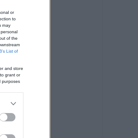
sonal or
ection to
ou may
 personal
out of the
 downstream
B’s List of
er and store
to grant or
ed purposes