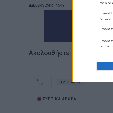
web or d
Εμφανίσεις: 4549
I want t
or app.
I want t
I want t
authenti
Ακολουθήστε το enimerosi
ΤΟΥΡΙΣΜΟΣ
ΣΧΕΤΙΚA AΡΘΡΑ