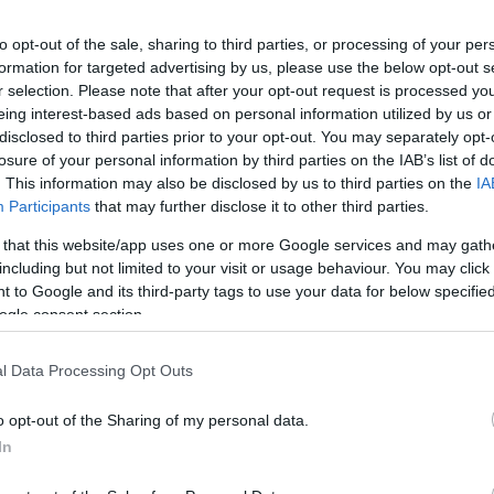
to opt-out of the sale, sharing to third parties, or processing of your per
formation for targeted advertising by us, please use the below opt-out s
r selection. Please note that after your opt-out request is processed y
eing interest-based ads based on personal information utilized by us or
disclosed to third parties prior to your opt-out. You may separately opt-
losure of your personal information by third parties on the IAB’s list of
ε τα πάντα σε αυτήν. Και τώρα που ο επισκέπτης
. This information may also be disclosed by us to third parties on the
IA
θέρετρό του και να χαλαρώσει, μένουμε να
Participants
that may further disclose it to other third parties.
 that this website/app uses one or more Google services and may gath
including but not limited to your visit or usage behaviour. You may click 
 to Google and its third-party tags to use your data for below specifi
άσαμε αυτό που μας έκανε μοναδικούς. Την
ogle consent section.
ς μας, τα τοπικά προϊόντα, τις συνταγές των
λούσε πάντα την ψυχή αυτού του τόπου.
l Data Processing Opt Outs
ε όλους τους άλλους. Έγινε ξεχωριστή επειδή είχε
o opt-out of the Sharing of my personal data.
ιτεκτονική και ανθρώπους που έδιναν ζωή σε αυτό
In