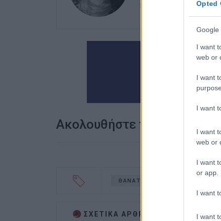
Opted 
καλλιτεχνικό ρεπορτά
Google 
I want t
web or d
I want t
purpose
I want 
Ακολουθήστε το enimerosi
I want t
web or d
I want t
or app.
ΘΑΝΑΤΟΣ
I want t
ΣΧΕΤΙΚA AΡΘΡΑ
I want t