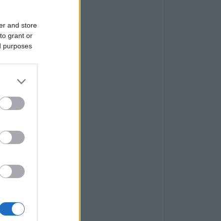
er and store
to grant or
ed purposes