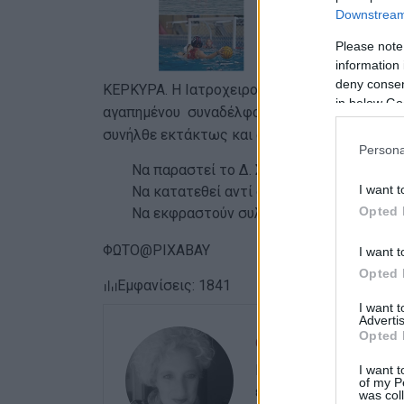
Downstream 
Please note
information 
deny consent
ΚΕΡΚΥΡΑ. Η Ιατροχειρουργική Εταιρεία Κέρκυ
in below Go
αγαπημένου συναδέλφου μας, Βαλσάμη Ιωάννη 
συνήλθε εκτάκτως και αποφάσισε:
Persona
Να παραστεί το Δ. Σ. της ΙΧΕΚ στη νεκρώ
I want t
Να κατατεθεί αντί στεφάνου από την ΙΧΕ
Opted 
Να εκφραστούν συλλυπητήρια στην οικογ
ΦΩΤΟ@PIXABAY
I want t
Opted 
Εμφανίσεις: 1841
I want 
Advertis
Opted 
ΕΛΕΝΗ ΚΟΡΩΝΑΚΗ
Εργάζεται στις Εκδόσ
I want t
of my P
ευθύνης. Ειδικεύεται 
was col