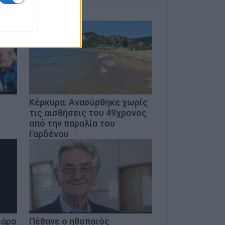
Κέρκυρα: Ανασύρθηκε χωρίς
τις αισθήσεις του 49χρονος
από την παραλία του
Γαρδένου
βάρα
Πέθανε ο ηθοποιός