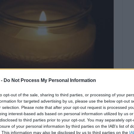
 -
Do Not Process My Personal Information
to opt-out of the sale, sharing to third parties, or processing of your per
ΑΚΗ
formation for targeted advertising by us, please use the below opt-out s
r selection. Please note that after your opt-out request is processed y
 στην νεκρώσιμη ακολουθία
eing interest-based ads based on personal information utilized by us or
disclosed to third parties prior to your opt-out. You may separately opt-
losure of your personal information by third parties on the IAB’s list of
. This information may also be disclosed by us to third parties on the
IA