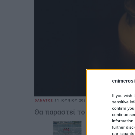
enimerosi
If you wish 
ΘΑΝΑΤΟΣ
11 ΙΟΥΝΊΟΥ 2026
/
13:54
ΕΛΕΝΗ ΚΟΡΩΝ
sensitive in
confirm you
Θα παραστεί το Δ.Σ. της ΙΧΕΚ
continue se
information 
further disc
participants