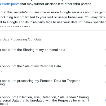
Participants
that may further disclose it to other third parties.
 that this website/app uses one or more Google services and may gath
including but not limited to your visit or usage behaviour. You may click 
 to Google and its third-party tags to use your data for below specifi
ρας, στην αγγελία του θανάτου του εκλεκτού και
ogle consent section.
, Γιατρού Παθολόγου, μέλους της Εταιρείας
l Data Processing Opt Outs
σιμη ακολουθία.
o opt-out of the Sharing of my personal data.
Κ προς το 'Ιατρείο' Κέρκυρας το ποσό των 50 ευρώ.
In
ένεια του εκλιπόντος.
o opt-out of the Sale of my Personal Data.
In
to opt-out of processing my Personal Data for Targeted
ing.
In
εις Ενημέρωση από το 1990 σε θέσεις υψηλής
o opt-out of Collection, Use, Retention, Sale, and/or Sharing
ersonal Data that Is Unrelated with the Purposes for which it
στις δημόσιες σχέσεις, το ελεύθερο και το
lected.