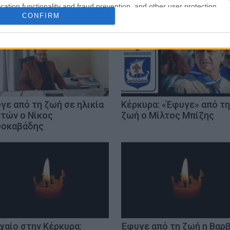
cation functionality and fraud prevention, and other user protection.
CONFIRM
γε από τη ζωή σε ηλικία
Κέρκυρα: «Έφυγε» από τη
ετών ο Νίκος
ζωή ο Μίλτος Μπίζης
οκαβάδης
χαίο στην Κέρκυρα:
Έφυγε από τη ζωή η Βαρ