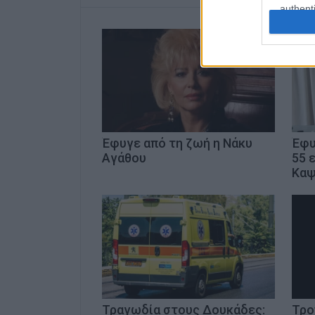
authenti
Έφυγε από τη ζωή η Νάκυ
Έφυ
Αγάθου
55 
Καψ
Τραγωδία στους Δουκάδες:
Τρο