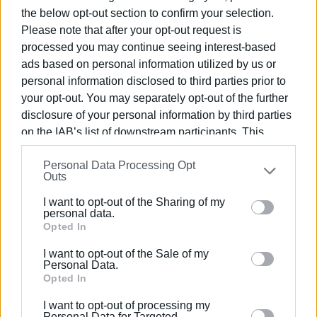
1990 σε θέσεις υψηλής ευθύνης. Ειδικεύεται στις
the below opt-out section to confirm your selection.
δημόσιες σχέσεις, το ελεύθερο και το
Please note that after your opt-out request is
καλλιτεχνικό ρεπορτάζ.
processed you may continue seeing interest-based
ads based on personal information utilized by us or
personal information disclosed to third parties prior to
your opt-out. You may separately opt-out of the further
disclosure of your personal information by third parties
on the IAB’s list of downstream participants. This
information may also be disclosed by us to third parties
Personal Data Processing Opt
on the
IAB’s List of Downstream Participants
that may
Outs
further disclose it to other third parties.
I want to opt-out of the Sharing of my
Please note that this website/app uses one or more
personal data.
Google services and may gather and store information
Opted In
including but not limited to your visit or usage
I want to opt-out of the Sale of my
behaviour. You may click to grant or deny consent to
Personal Data.
Google and its third-party tags to use your data for
Opted In
below specified purposes in below Google consent
I want to opt-out of processing my
section.
Personal Data for Targeted