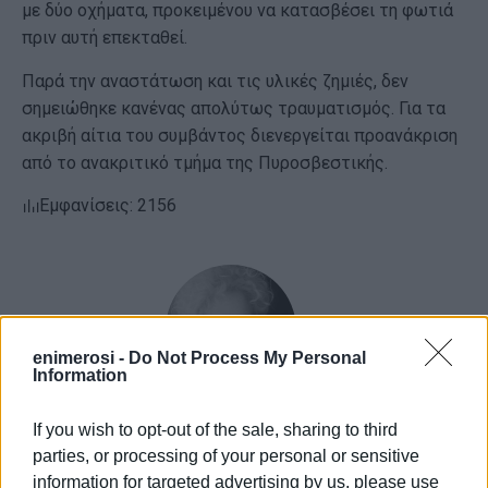
με δύο οχήματα, προκειμένου να κατασβέσει τη φωτιά
πριν αυτή επεκταθεί.
Παρά την αναστάτωση και τις υλικές ζημιές, δεν
σημειώθηκε κανένας απολύτως τραυματισμός. Για τα
ακριβή αίτια του συμβάντος διενεργείται προανάκριση
από το ανακριτικό τμήμα της Πυροσβεστικής.
Εμφανίσεις: 2156
enimerosi -
Do Not Process My Personal
Information
If you wish to opt-out of the sale, sharing to third
ΕΛΕΝΗ ΚΟΡΩΝΑΚΗ
parties, or processing of your personal or sensitive
Εργάζεται στις Εκδόσεις Ενημέρωση από το
information for targeted advertising by us, please use