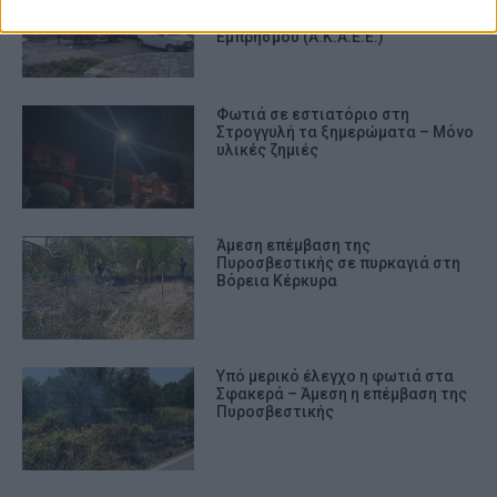
νέο Ανακριτικό Κλιμάκιο
Αντιμετώπισης Εγκλημάτων
Εμπρησμού (Α.Κ.Α.Ε.Ε.)
Φωτιά σε εστιατόριο στη
Στρογγυλή τα ξημερώματα – Μόνο
υλικές ζημιές
Άμεση επέμβαση της
Πυροσβεστικής σε πυρκαγιά στη
Βόρεια Κέρκυρα
Υπό μερικό έλεγχο η φωτιά στα
Σφακερά – Άμεση η επέμβαση της
Πυροσβεστικής