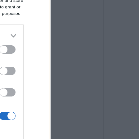
er and store
to grant or
ed purposes