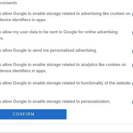
consents
υ Ειδικού Πλαισίου σε ΦΕΚ κι ενώ ο Αντώνης ο
o allow Google to enable storage related to advertising like cookies on
ιάς παρέμενε Υπουργός ΠΕΧΩΔΕ, χρειάστηκε να
evice identifiers in apps.
ήσεις μας.
o allow my user data to be sent to Google for online advertising
ς καμμιά ελπίδα, δεδομένης της πρόσφατης
s.
που είχαν προκηρυχθεί. Το ότι μας ανετέθη από το
to allow Google to send me personalized advertising.
’ έκανε να σκεφτώ ότι ο εκλιπών, εκτός από ευθύς
o allow Google to enable storage related to analytics like cookies on
υ εκφράσω την εκτίμησή μου. Ας εκπληρώσω λοιπόν
evice identifiers in apps.
αθήκον.
o allow Google to enable storage related to functionality of the website
o allow Google to enable storage related to personalization.
Νικηφόρος Γ. Μπαλατσινός
CONFIRM
o allow Google to enable storage related to security, including
cation functionality and fraud prevention, and other user protection.
Χωροτάκτης