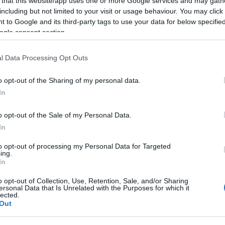
 that this website/app uses one or more Google services and may gath
including but not limited to your visit or usage behaviour. You may click 
 to Google and its third-party tags to use your data for below specifi
ogle consent section.
ισθάνομαι την ανάγκη να μιλήσω για τον εκλιπόντα
l Data Processing Opt Outs
ργού ΠΕΧΩΔΕ, έτυχε να αντιπαρατεθούμε δημόσια
ου για τον Τουρισμό, τη μελέτη του οποίου είχε
o opt-out of the Sharing of my personal data.
ντονιστής της ομάδας εργασίας.
In
δρή, με συνεντεύξεις μου σε εφημερίδες με
o opt-out of the Sale of my Personal Data.
 Εθνικού Συμβουλίου Χωροταξίας με καταγγελίες
In
οίηση από πλευράς μου της πατρότητας του
to opt-out of processing my Personal Data for Targeted
ουργική Απόφαση κλπ.
ing.
In
φορές πριν αλλά και κατά τη διάρκεια αυτής της
o opt-out of Collection, Use, Retention, Sale, and/or Sharing
τήσεις μας εκτός από τον ευθύ, σχεδόν δωρικό του
ersonal Data that Is Unrelated with the Purposes for which it
lected.
ευγένειά του, αλλά εν ονόματι του «διακυβεύματος»,
Out
ει διαστάσεις), υποτίμησα αν δεν παρέβλεψα