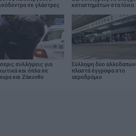
ισόδεντρα σε γλάστρες
καταστημάτων στα Ιόνια
σερις συλλήψεις για
Σύλληψη δύο αλλοδαπών
κωτικά και όπλα σε
πλαστά έγγραφα στο
κυρα και Ζάκυνθο
αεροδρόμιο