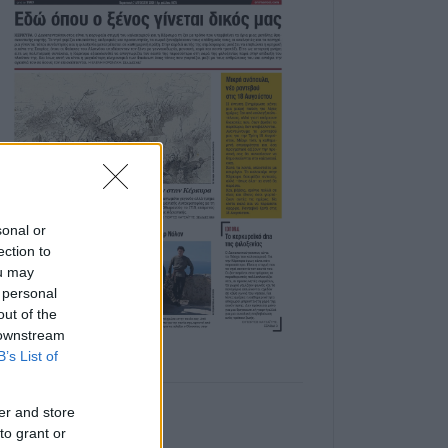
sonal or
ection to
ou may
 personal
out of the
 downstream
B’s List of
er and store
to grant or