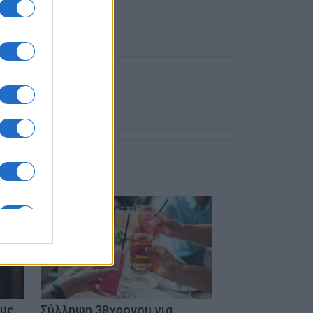
ους
Σύλληψη 38χρονου για