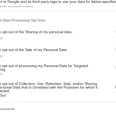
 to Google and its third-party tags to use your data for below specifi
ogle consent section.
l Data Processing Opt Outs
νές ώρες σήμερα, 2 Ιουνίου 2026, στην Κέρκυρα,
ος, ο οποίος παρέμενε παράνομα στη Χώρα και σε
o opt-out of the Sharing of my personal data.
ση της Εισαγγελίας Πρωτοδικών Γρεβενών, με
In
α το αδίκημα της προσβολής γενετήσιας
περί αλλοδαπών.
o opt-out of the Sale of my Personal Data.
In
ελική αρχή.
to opt-out of processing my Personal Data for Targeted
ing.
In
o opt-out of Collection, Use, Retention, Sale, and/or Sharing
ersonal Data that Is Unrelated with the Purposes for which it
lected.
Out
consents