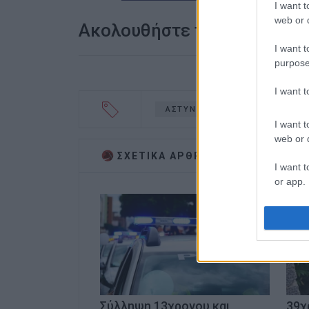
I want t
web or d
Ακολουθήστε το enimerosi
I want t
purpose
I want 
ΑΣΤΥΝΟΜΙΑ
I want t
web or d
ΣΧΕΤΙΚA AΡΘΡΑ
I want t
or app.
I want t
I want t
authenti
Σύλληψη 13χρονου και
39χ