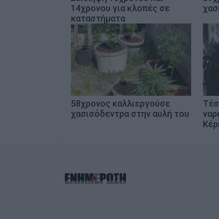
14χρονου για κλοπές σε
χασ
καταστήματα
58χρονος καλλιεργούσε
Tέσ
χασισόδεντρα στην αυλή του
ναρ
Κέρ