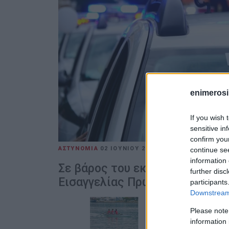
enimerosi
If you wish 
sensitive in
confirm you
ΑΣΤΥΝΟΜΙΑ
02 ΙΟΥΝΊΟΥ 2026
/
15:29
continue se
information 
Σε βάρος του εκκρεμούσε κατ
further disc
Εισαγγελίας Πρωτοδικών Γρεβ
participants
Downstream 
Please note
information 