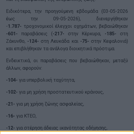
Ειδικότερα, την προηγούμενη εβδομάδα (03-05-2026
έως την 09-05-2026), διενεργήθηκαν
-
1.787-
τροχονομικοί έλεγχοι οχημάτων, βεβαιώθηκαν
-601-
παραβάσεις (
-217-
στην Κέρκυρα,
-185-
στη
Ζάκυνθο,
-124-
στη Λευκάδα και
-75-
στην Κεφαλονιά)
και επιβλήθηκαν τα ανάλογα διοικητικά πρόστιμα.
Ενδεικτικά, οι παραβάσεις που βεβαιώθηκαν, μεταξύ
άλλων, αφορούν:
-104-
για υπερβολική ταχύτητα,
-102-
για μη χρήση προστατευτικού κράνους,
-21-
για μη χρήση ζώνης ασφαλείας,
-16-
για ΚΤΕΟ,
-12-
για στέρηση άδειας ικανότητας οδήγησης,