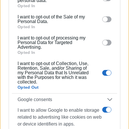
personal data.
Google services and may gather and store information
Opted In
including but not limited to your visit or usage
I want to opt-out of the Sale of my
behaviour. You may click to grant or deny consent to
Personal Data.
Google and its third-party tags to use your data for
Opted In
below specified purposes in below Google consent
I want to opt-out of processing my
section.
Personal Data for Targeted
Advertising.
Opted In
I want to opt-out of Collection, Use,
Retention, Sale, and/or Sharing of
my Personal Data that Is Unrelated
with the Purposes for which it was
collected.
Opted Out
Ακολουθήστε το enimerosi στο
Facebook
Google consents
I want to allow Google to enable storage
related to advertising like cookies on web
Συνδρομητές στο e-paper
or device identifiers in apps.