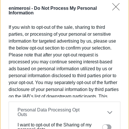
-8-
για χρήση τηλεφώνου κατά την οδήγηση,
enimerosi -
Do Not Process My Personal
Information
-7-
για ασφαλιστήριο συμβόλαιο
If you wish to opt-out of the sale, sharing to third
-6-
για οδήγηση υπό την επήρεια μέθης,
parties, or processing of your personal or sensitive
-6-
για κίνηση στο αντίθετο ρεύμα κυκλοφορίας,
information for targeted advertising by us, please use
the below opt-out section to confirm your selection.
-3-
για παραβίαση σηματοδότη και
Please note that after your opt-out request is
processed you may continue seeing interest-based
-316-
άλλες παραβάσεις.
ads based on personal information utilized by us or
Οι έλεγχοι θα είναι συνεχείς με σκοπό τη μείωση των
personal information disclosed to third parties prior to
τροχαίων ατυχημάτων και τη βελτίωση της ποιότητας
your opt-out. You may separately opt-out of the further
ζωής των πολιτών.
disclosure of your personal information by third parties
on the IAB’s list of downstream participants. This
ΦΩΤΟ@caranddriver.gr
information may also be disclosed by us to third parties
Personal Data Processing Opt
on the
IAB’s List of Downstream Participants
that may
Εμφανίσεις: 1312
Outs
further disclose it to other third parties.
I want to opt-out of the Sharing of my
Please note that this website/app uses one or more