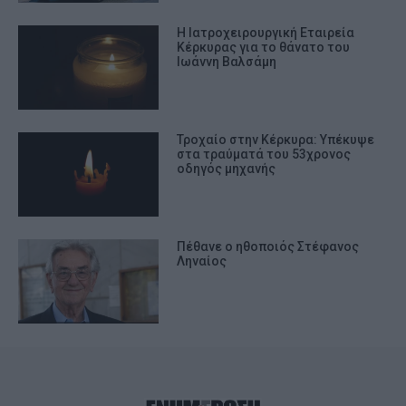
Η Ιατροχειρουργική Εταιρεία
Κέρκυρας για το θάνατο του
Ιωάννη Βαλσάμη
Τροχαίο στην Κέρκυρα: Υπέκυψε
στα τραύματά του 53χρονος
οδηγός μηχανής
Πέθανε ο ηθοποιός Στέφανος
Ληναίος