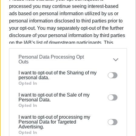
ΓΙΑΝΝΗΣ Μ. ΚΟΝΤΟΣ
processed you may continue seeing interest-based
ads based on personal information utilized by us or
personal information disclosed to third parties prior to
your opt-out. You may separately opt-out of the further
Εμφανίσεις: 6805
disclosure of your personal information by third parties
on the IAB’s list of downstream participants. This
information may also be disclosed by us to third parties
Personal Data Processing Opt
on the
IAB’s List of Downstream Participants
that may
Outs
further disclose it to other third parties.
I want to opt-out of the Sharing of my
Please note that this website/app uses one or more
personal data.
Google services and may gather and store information
Opted In
including but not limited to your visit or usage
I want to opt-out of the Sale of my
ΕΛΕΝΗ ΚΟΡΩΝΑΚΗ
behaviour. You may click to grant or deny consent to
Personal Data.
Εργάζεται στις Εκδόσεις Ενημέρωση από το
Google and its third-party tags to use your data for
Opted In
1990 σε θέσεις υψηλής ευθύνης. Ειδικεύεται στις
below specified purposes in below Google consent
I want to opt-out of processing my
δημόσιες σχέσεις, το ελεύθερο και το
section.
Personal Data for Targeted
καλλιτεχνικό ρεπορτάζ.
Advertising.
Opted In