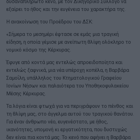
δυσαναπλήρωτο κενό, με τον Δικηγορικό Σύλλογο να
εξαίρει το ήθος και την ευγένεια του χαρακτήρα της.
Η ανακοίνωση του Προέδρου του ΔΣΚ:
«Σήμερα το μεσημέρι έφτασε σε εμάς μια τραγική
είδηση, η οποία γέμισε με ανείπωτη θλίψη ολόκληρο το
νομικό κόσμο της Κέρκυρας.
Έφυγε από κοντά μας εντελώς απροειδοποίητα και
εντελώς ξαφνικά, μια νέα υπέροχη κοπέλα, η Βαρβάρα
Σαμοΐλη, υπάλληλος του Κτηματολογικού Γραφείου
Ιονίων Νήσων και παλαιότερα του Υποθηκοφυλακείου
Μέσης Κέρκυρας.
Τα λόγια είναι φτωχά για να περιγράψουν το πένθος και
τη θλίψη μας, στο άγγελμα αυτού του τραγικού θανάτου.
Για έναν άνθρωπο νέο, ευγενέστατο, με ήθος,
ικανότητες, υπομονή κι εργατικότητα, που δυστυχώς
δεν είναι πια κοντά μας. Το κενό που αφήνει η Βαρβάρα