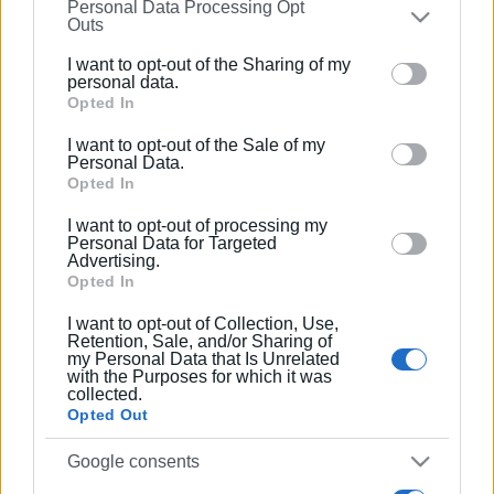
Personal Data Processing Opt
on the
IAB’s List of Downstream Participants
that may
Outs
further disclose it to other third parties.
Συνδρομητές στο e-paper
I want to opt-out of the Sharing of my
Please note that this website/app uses one or more
personal data.
Google services and may gather and store information
Opted In
including but not limited to your visit or usage
I want to opt-out of the Sale of my
behaviour. You may click to grant or deny consent to
Personal Data.
Google and its third-party tags to use your data for
Opted In
below specified purposes in below Google consent
I want to opt-out of processing my
section.
Personal Data for Targeted
Advertising.
Opted In
I want to opt-out of Collection, Use,
Retention, Sale, and/or Sharing of
my Personal Data that Is Unrelated
with the Purposes for which it was
collected.
Opted Out
Google consents