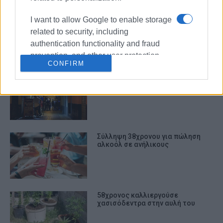
39χρονος καλλιεργούσε
I want to allow Google to enable storage
χασισόδεντρα σε γλάστρες
related to security, including
authentication functionality and fraud
prevention, and other user protection.
CONFIRM
Έξι συλλήψεις σε ελέγχους
καταστημάτων στα Ιόνια
Σύλληψη 38χρονου για πώληση
αλκοόλ σε ανήλικους
58χρονος καλλιεργούσε
χασισόδεντρα στην αυλή του