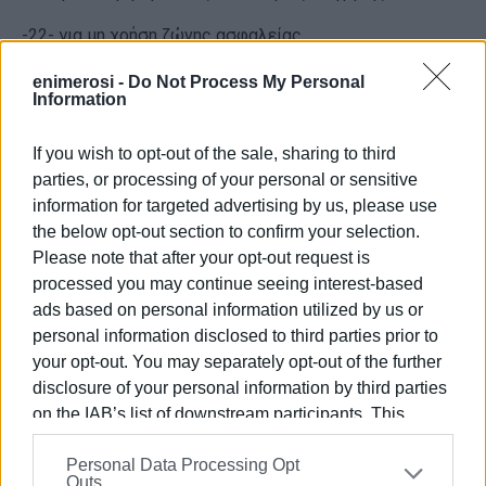
-22- για μη χρήση ζώνης ασφαλείας,
-12- για ασφαλιστήριο συμβόλαιο
enimerosi -
Do Not Process My Personal
Information
-10- για χρήση τηλεφώνου κατά την οδήγηση,
If you wish to opt-out of the sale, sharing to third
-10- για οδήγηση υπό την επήρεια μέθης,
parties, or processing of your personal or sensitive
information for targeted advertising by us, please use
-9- για κίνηση στο αντίθετο ρεύμα κυκλοφορίας,
the below opt-out section to confirm your selection.
–3– για παραβίαση σηματοδότη και
Please note that after your opt-out request is
processed you may continue seeing interest-based
-367- άλλες παραβάσεις.
ads based on personal information utilized by us or
personal information disclosed to third parties prior to
Οι έλεγχοι θα είναι συνεχείς με σκοπό τη μείωση των
your opt-out. You may separately opt-out of the further
τροχαίων ατυχημάτων και τη βελτίωση της ποιότητας
disclosure of your personal information by third parties
ζωής των πολιτών.
on the IAB’s list of downstream participants. This
information may also be disclosed by us to third parties
Personal Data Processing Opt
on the
IAB’s List of Downstream Participants
that may
ΦΩΤΟ@caranddriver.gr
Outs