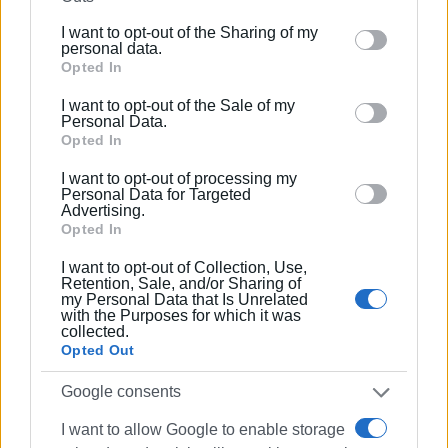
further disclose it to other third parties.
I want to opt-out of the Sharing of my
Εμφανίσεις: 1057
Please note that this website/app uses one or more
personal data.
Google services and may gather and store information
Opted In
including but not limited to your visit or usage
I want to opt-out of the Sale of my
behaviour. You may click to grant or deny consent to
Personal Data.
Google and its third-party tags to use your data for
Opted In
below specified purposes in below Google consent
I want to opt-out of processing my
section.
Personal Data for Targeted
Advertising.
Opted In
I want to opt-out of Collection, Use,
Retention, Sale, and/or Sharing of
my Personal Data that Is Unrelated
with the Purposes for which it was
collected.
Opted Out
Google consents
Ακολουθήστε το enimerosi στο
Facebook
I want to allow Google to enable storage