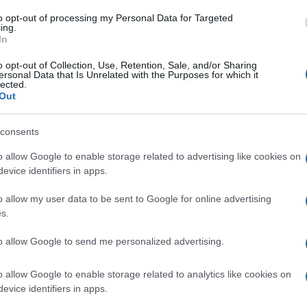
χρι σήμερα αναπάντητα ερωτήματα για το τι
to opt-out of processing my Personal Data for Targeted
υθύνη.
ing.
In
o opt-out of Collection, Use, Retention, Sale, and/or Sharing
ersonal Data that Is Unrelated with the Purposes for which it
lected.
ΗΣ
Out
υθυντής της Ενημέρωσης. Έχει σπουδάσει και
ς και ηλεκτρονικός. Δημοσιογραφεί από τις
consents
ου 1980. Έχει συνεργαστεί με σχεδόν όλες τις
o allow Google to enable storage related to advertising like cookies on
. Διετέλεσε πρόεδρος του Συνδέσμου Ημερησίων
evice identifiers in apps.
ίδων, τον οποίον υπηρέτησε και από τη θέση
 στο δ.σ. επί οκτώ χρόνια. Πιστεύει πως η
o allow my user data to be sent to Google for online advertising
του δημοσιογράφου στην ενημέρωση είναι το
s.
κοινά και στην επικοινωνία η έντιμη και
to allow Google to send me personalized advertising.
άβηση.
o allow Google to enable storage related to analytics like cookies on
evice identifiers in apps.