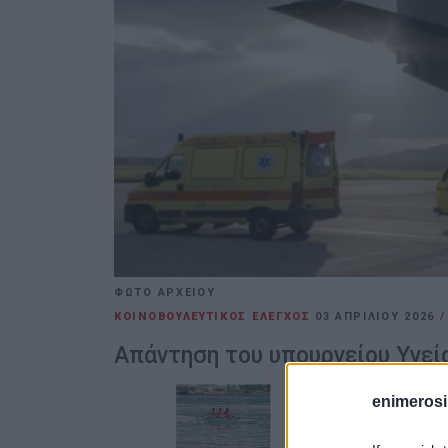
ΦΩΤΟ ΑΡΧΕΙΟΥ
ΚΟΙΝΟΒΟΥΛΕΥΤΙΚΟΣ ΕΛΕΓΧΟΣ
03 ΑΠΡΙΛΊΟΥ 2026
Απάντηση του υπουργείου Υγεί
enimerosi