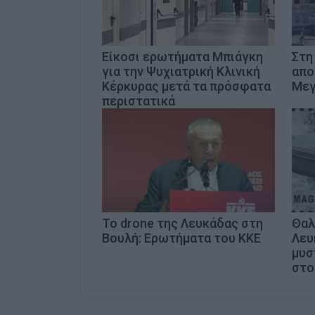
Είκοσι ερωτήματα Μπιάγκη
Στη
για την Ψυχιατρική Κλινική
απο
Κέρκυρας μετά τα πρόσφατα
Μεγ
περιστατικά
Το drone της Λευκάδας στη
Θαλ
Βουλή: Ερωτήματα του ΚΚΕ
Λευ
μυσ
στο