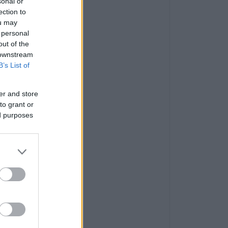
sonal or
ection to
ou may
 personal
out of the
 downstream
B’s List of
er and store
to grant or
ed purposes