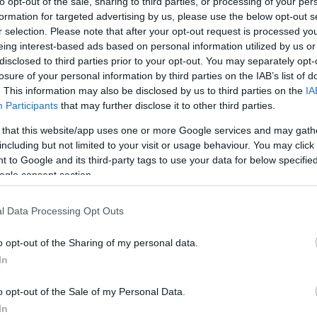
to opt-out of the sale, sharing to third parties, or processing of your per
formation for targeted advertising by us, please use the below opt-out s
r selection. Please note that after your opt-out request is processed y
eing interest-based ads based on personal information utilized by us or
οδρομίου «Ι. Καποδίστριας», αποδίδει το Υπουργείο
disclosed to third parties prior to your opt-out. You may separately opt-
ου δεν πραγματοποιήθηκαν κατά τη διάρκεια της
losure of your personal information by third parties on the IAB’s list of
. This information may also be disclosed by us to third parties on the
IA
Participants
that may further disclose it to other third parties.
ι οι τρεις αεροδιακομιδές έγιναν αποδεκτές από το
 that this website/app uses one or more Google services and may gath
ηθούν κατά τις νυχτερινές ώρες. Όπως αναφέρεται,
including but not limited to your visit or usage behaviour. You may click 
ών περιορισμών, και ειδικότερα εξαιτίας της
 to Google and its third-party tags to use your data for below specifi
οί που –κατά το Υπουργείο– τέθηκαν από τη
ogle consent section.
 γνωστοποιήθηκαν τόσο στο ΕΚΑΒ όσο και στο Γενικό
 πτήσεων.
l Data Processing Opt Outs
τική επιστολή που είχε αποστείλει στις 22
o opt-out of the Sharing of my personal data.
αιτήματα για τις συγκεκριμένες αεροδιακομιδές και
In
οτε αυτό ζητήθηκε, σύμφωνα με το προβλεπόμενο
o opt-out of the Sale of my Personal Data.
In