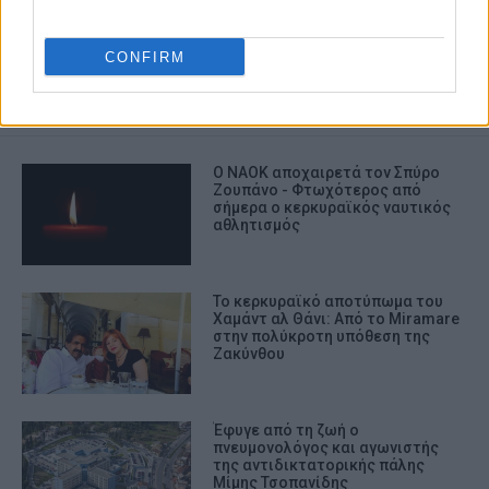
ΠΕΝΘΟΣ
CONFIRM
ΣΧΕΤΙΚA AΡΘΡΑ
Ο ΝΑΟΚ αποχαιρετά τον Σπύρο
Ζουπάνο - Φτωχότερος από
σήμερα ο κερκυραϊκός ναυτικός
αθλητισμός
Το κερκυραϊκό αποτύπωμα του
Χαμάντ αλ Θάνι: Από το Miramare
στην πολύκροτη υπόθεση της
Ζακύνθου
Έφυγε από τη ζωή ο
πνευμονολόγος και αγωνιστής
της αντιδικτατορικής πάλης
Μίμης Τσοπανίδης