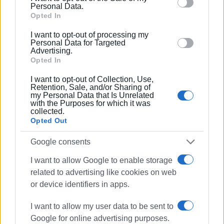
behaviour. You may click to grant or deny consent to
Personal Data.
Google and its third-party tags to use your data for
Opted In
below specified purposes in below Google consent
I want to opt-out of processing my
section.
Personal Data for Targeted
Advertising.
Opted In
I want to opt-out of Collection, Use,
Retention, Sale, and/or Sharing of
my Personal Data that Is Unrelated
with the Purposes for which it was
Ακολουθήστε το enimerosi στο
Facebook
collected.
Opted Out
Google consents
Συνδρομητές στο e-paper
I want to allow Google to enable storage
related to advertising like cookies on web
or device identifiers in apps.
I want to allow my user data to be sent to
Google for online advertising purposes.