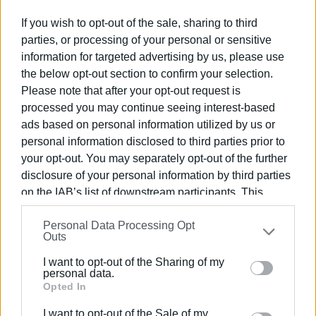
συμμετάσχει ενεργά στον δημόσιο διάλογο μέσα από
άρθρα, παρεμβάσεις και συμμετοχές σε συνέδρια και
If you wish to opt-out of the sale, sharing to third
εκδηλώσεις, συμβάλλοντας στη συζήτηση για τη
parties, or processing of your personal or sensitive
λειτουργία της δημοκρατίας, την πολιτική κουλτούρα
information for targeted advertising by us, please use
και τον ρόλο των ιδεών στη σύγχρονη ελληνική
the below opt-out section to confirm your selection.
πολιτική ζωή. Το έργο του περιλαμβάνει μελέτες και
Please note that after your opt-out request is
βιβλία για την ιστορία των πολιτικών ιδεών και της
processed you may continue seeing interest-based
ελληνικής διανόησης, ενώ θεωρείται από τις
ads based on personal information utilized by us or
σημαντικές μορφές της ελληνικής πολιτικής επιστήμης
personal information disclosed to third parties prior to
των τελευταίων δεκαετιών.
your opt-out. You may separately opt-out of the further
disclosure of your personal information by third parties
Εμφανίσεις: 331
on the IAB’s list of downstream participants. This
information may also be disclosed by us to third parties
Personal Data Processing Opt
on the
IAB’s List of Downstream Participants
that may
Outs
further disclose it to other third parties.
I want to opt-out of the Sharing of my
Please note that this website/app uses one or more
personal data.
Google services and may gather and store information
Opted In
including but not limited to your visit or usage
I want to opt-out of the Sale of my