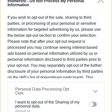
enimerosi -
Do Not Process My Personal
Information
If you wish to opt-out of the sale, sharing to third
parties, or processing of your personal or sensitive
information for targeted advertising by us, please use
the below opt-out section to confirm your selection.
Please note that after your opt-out request is
processed you may continue seeing interest-based
ΕΛΕΝΗ ΚΟΡΩΝΑΚΗ
ads based on personal information utilized by us or
Εργάζεται στις Εκδόσεις Ενημέρωση από το
personal information disclosed to third parties prior to
1990 σε θέσεις υψηλής ευθύνης. Ειδικεύεται στις
your opt-out. You may separately opt-out of the further
δημόσιες σχέσεις, το ελεύθερο και το
disclosure of your personal information by third parties
καλλιτεχνικό ρεπορτάζ.
on the IAB’s list of downstream participants. This
information may also be disclosed by us to third parties
Personal Data Processing Opt
on the
IAB’s List of Downstream Participants
that may
Outs
further disclose it to other third parties.
I want to opt-out of the Sharing of my
Please note that this website/app uses one or more
personal data.
Google services and may gather and store information
Opted In