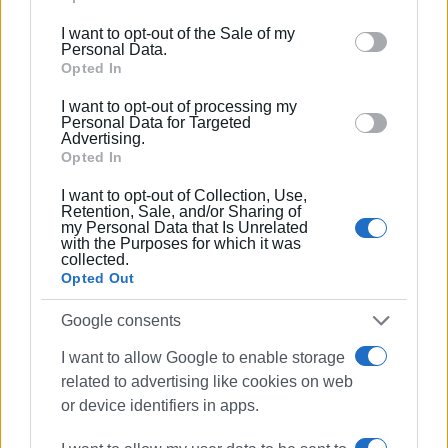
including but not limited to your visit or usage
I want to opt-out of the Sale of my
behaviour. You may click to grant or deny consent to
Personal Data.
Google and its third-party tags to use your data for
Opted In
below specified purposes in below Google consent
I want to opt-out of processing my
section.
Personal Data for Targeted
Advertising.
Opted In
I want to opt-out of Collection, Use,
Retention, Sale, and/or Sharing of
my Personal Data that Is Unrelated
with the Purposes for which it was
collected.
Opted Out
Ακολουθήστε το enimerosi στο
Facebook
Google consents
I want to allow Google to enable storage
Συνδρομητές στο e-paper
related to advertising like cookies on web
or device identifiers in apps.