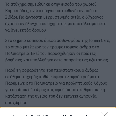
Το ατύχημα σημειώθηκε στην είσοδο του χωριού
Καρουσάδες, ενώ ο οδηγός κατευθυνόταν από το
Σιδάρι. Για άγνωστη μέχρι στιγμής αιτία, ο 67χρονος
έχασε τον έλεγχο του οχήματος, με αποτέλεσμα αυτό
να βγει εκτός δρόμου.
Στο σημείο έσπευσε άμεσα ασθενοφόρο της Ionian Care,
το οποίο μετέφερε τον τραυματισμένο άνδρα στο
Πολυιατρείο. Εκεί του παρασχέθηκαν οι πρώτες
βοήθειες και υποβλήθηκε στις απαραίτητες εξετάσεις.
Παρά τη σοβαρότητα του περιστατικού, ο άνδρας
στάθηκε τυχερός καθώς έφερε ελαφρά τραύματα.
Παρέμεινε στο Πολυιατρείο για προληπτικούς λόγους
για περίπου δύο ώρες και, αφού διαπιστώθηκε πως η
κατάσταση της υγείας του δεν εμπνέει ανησυχία,
αποχώρησε.
Εμφανίσεις: 268