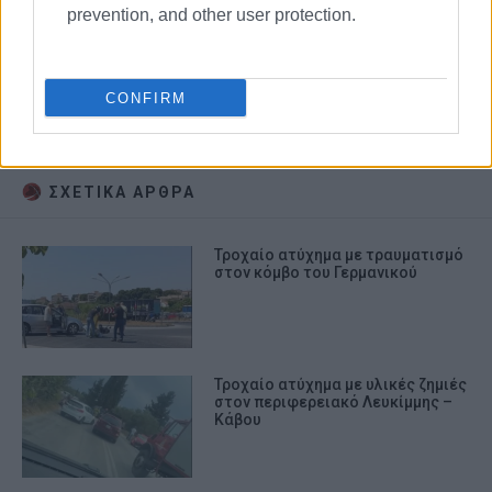
prevention, and other user protection.
CONFIRM
ΤΡΟΧΑΙΟ
ΣΧΕΤΙΚA AΡΘΡΑ
Τροχαίο ατύχημα με τραυματισμό
στον κόμβο του Γερμανικού
Τροχαίο ατύχημα με υλικές ζημιές
στον περιφερειακό Λευκίμμης –
Κάβου