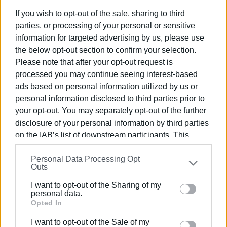
σοβαρός κίνδυνος ατυχήματος, καθώς οι οδηγοί –
ιδίως δικύκλων – δεν μπορούν να αντιληφθούν το
If you wish to opt-out of the sale, sharing to third
πραγματικό βάθος τους. Παράλληλα, πολλά οχήματα
parties, or processing of your personal or sensitive
information for targeted advertising by us, please use
υφίστανται ζημιές, είτε άμεσα (όπως σκασμένα
the below opt-out section to confirm your selection.
ελαστικά) είτε μελλοντικά, λόγω φθορών που δεν
Please note that after your opt-out request is
γίνονται αμέσως αντιληπτές.
processed you may continue seeing interest-based
Θα θέλαμε να τονίσουμε ότι πρόκειται για χώρο στον
ads based on personal information utilized by us or
οποίο καθημερινά κινούνται εκατοντάδες παιδιά μαζί
personal information disclosed to third parties prior to
με τους γονείς τους, όλες τις ώρες της ημέρας, με
your opt-out. You may separately opt-out of the further
αποκορύφωμα τις ώρες προσέλευσης και αποχώρησης
disclosure of your personal information by third parties
των μαθητών. Η κατάσταση αυτή, αντί να βελτιώνεται,
on the IAB’s list of downstream participants. This
χρόνο με τον χρόνο χειροτερεύει, προκαλώντας εύλογη
information may also be disclosed by us to third parties
Personal Data Processing Opt
on the
IAB’s List of Downstream Participants
that may
ανησυχία και αγανάκτηση.
Outs
further disclose it to other third parties.
Ο Σύλλογος Γονέων και Κηδεμόνων ζητά την άμεση και
I want to opt-out of the Sharing of my
Please note that this website/app uses one or more
ουσιαστική αποκατάσταση του προβλήματος πριν
personal data.
Google services and may gather and store information
Opted In
συμβεί κάποιο σοβαρό ατύχημα, ιδιαίτερα σε έναν χώρο
including but not limited to your visit or usage
που αφορά άμεσα την ασφάλεια των παιδιών μας.
I want to opt-out of the Sale of my