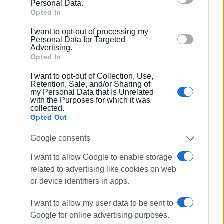
behaviour. You may click to grant or deny consent to
Personal Data.
Θεωρούμε αυτονόητο ότι η λύση θα πρέπει να είναι
Google and its third-party tags to use your data for
Opted In
μόνιμη και όχι προσωρινή.
below specified purposes in below Google consent
I want to opt-out of processing my
Αναμένουμε τις άμεσες ενέργειές σας και την υπεύθυνη
section.
Personal Data for Targeted
Advertising.
αντιμετώπιση ενός ζητήματος που αφορά τη δημόσια
Opted In
ασφάλεια».
I want to opt-out of Collection, Use,
Εμφανίσεις: 189
Retention, Sale, and/or Sharing of
my Personal Data that Is Unrelated
with the Purposes for which it was
collected.
Opted Out
Google consents
I want to allow Google to enable storage
related to advertising like cookies on web
or device identifiers in apps.
ΕΛΕΝΗ ΚΟΡΩΝΑΚΗ
I want to allow my user data to be sent to
Εργάζεται στις Εκδόσεις Ενημέρωση από το
Google for online advertising purposes.
1990 σε θέσεις υψηλής ευθύνης. Ειδικεύεται στις