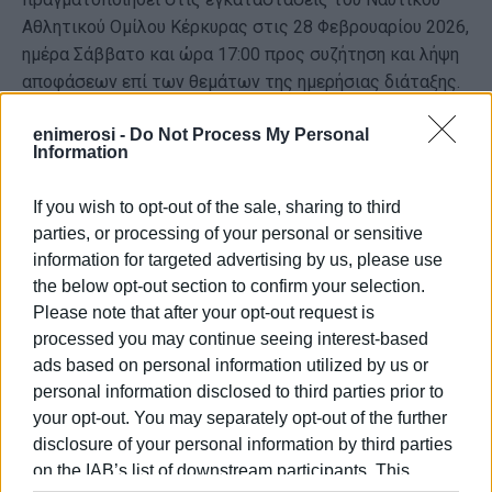
Αθλητικού Ομίλου Κέρκυρας στις 28 Φεβρουαρίου 2026,
ημέρα Σάββατο και ώρα 17:00 προς συζήτηση και λήψη
αποφάσεων επί των θεμάτων της ημερήσιας διάταξης.
Σε περίπτωση μη απαρτίας, η Γ. Σ. θα επαναληφθεί στις
enimerosi -
Do Not Process My Personal
28 Φεβρουαρίου 2026 ημέρα Σάββατο και ώρα 18:00,
Information
στον ίδιο χώρο και με τα ίδια θέματα ημερήσιας
διάταξης.
If you wish to opt-out of the sale, sharing to third
parties, or processing of your personal or sensitive
Στην περίπτωση αυτή η Συνέλευση βρίσκεται σε
information for targeted advertising by us, please use
απαρτία ανεξαρτήτως του αριθμού των
the below opt-out section to confirm your selection.
παρευρισκόμενων μελών.
Please note that after your opt-out request is
processed you may continue seeing interest-based
Θέματα ημερήσιας διάταξης:
ads based on personal information utilized by us or
personal information disclosed to third parties prior to
Προϋπολογισμός 2026
your opt-out. You may separately opt-out of the further
Ισολογισμός και Απολογισμός 2025
disclosure of your personal information by third parties
on the IAB’s list of downstream participants. This
Για το ΝΑΟΚ