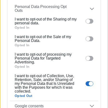
information may also be disclosed by us to third parties
Personal Data Processing Opt
on the
IAB’s List of Downstream Participants
that may
Ο Πρόεδρος Γ. Δημουλής
Outs
further disclose it to other third parties.
Ο Γεν. Γραμματέας Ον. Παυλογιάννης
I want to opt-out of the Sharing of my
Please note that this website/app uses one or more
personal data.
Εμφανίσεις: 186
Google services and may gather and store information
Opted In
including but not limited to your visit or usage
I want to opt-out of the Sale of my
behaviour. You may click to grant or deny consent to
Personal Data.
Google and its third-party tags to use your data for
Opted In
below specified purposes in below Google consent
I want to opt-out of processing my
section.
Personal Data for Targeted
Advertising.
Opted In
I want to opt-out of Collection, Use,
Retention, Sale, and/or Sharing of
my Personal Data that Is Unrelated
with the Purposes for which it was
collected.
Opted Out
Google consents