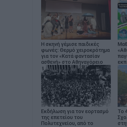
Η σκηνή γέμισε παιδικές
Μαθ
φωνές: Θερμό χειροκρότημα
«Αθ
για τον «Κατά φαντασίαν
παγ
ασθενή» στο Αθηναγόρειο
εκπ
Εκδήλωση για τον εορτασμό
Το 
της επετείου του
Σχο
Πολυτεχνείου, από το
στη