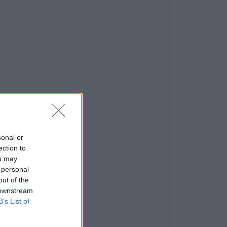
sonal or
ection to
ou may
 personal
out of the
 downstream
B’s List of