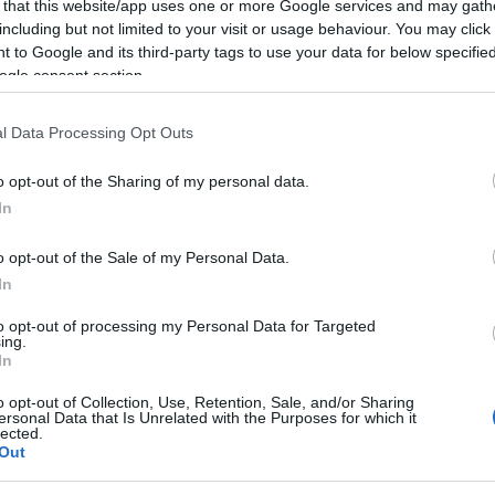
 that this website/app uses one or more Google services and may gath
including but not limited to your visit or usage behaviour. You may click 
σχολεία θα προχωρήσουν στη συνδημιουργία ενός
 to Google and its third-party tags to use your data for below specifi
ει δημιουργικά τον κινεζικό και τον ελληνικό
ogle consent section.
ρεις γλώσσες (κινεζικά, αγγλικά, ελληνικά), θα
l Data Processing Opt Outs
o opt-out of the Sharing of my personal data.
τούρα,
In
o opt-out of the Sale of my Personal Data.
In
νες πρακτικές.
to opt-out of processing my Personal Data for Targeted
ν πολιτιστικών παραδόσεων των δύο περιοχών. Τα
ing.
In
μων στο χρόνο, εστιάζοντας στον κινεζικό
ωτοχρονιά, ανακαλύπτοντας κοινά στοιχεία ανάμεσα
o opt-out of Collection, Use, Retention, Sale, and/or Sharing
ersonal Data that Is Unrelated with the Purposes for which it
ao και το μεσογειακό ύφος της Κέρκυρας.
lected.
Out
ών ιστοριών, τη δημιουργία χειροποίητων
ωγή ενημερωτικών φυλλαδίων για τη διατροφική