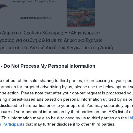
 Δημοτικό Σχολείο Κέρκυρας – «Αθηναγόρειο»
σίας για διεθνή φιλία με το Δημοτικό Σχολείο
ρίσκεται στη Δυτική Ακτή του Κινγκντάο, στη Λαϊκή
 -
Do Not Process My Personal Information
25 από τον Διευθυντή του 4ου Πειραματικού
ν Διευθυντή του κινεζικού σχολείου Wang Yani,
to opt-out of the sale, sharing to third parties, or processing of your per
 που βασίζεται στις αρχές της φιλίας, της
formation for targeted advertising by us, please use the below opt-out s
 και πολιτιστικής ανταλλαγής.
r selection. Please note that after your opt-out request is processed y
eing interest-based ads based on personal information utilized by us or
διαπολιτισμικής επικοινωνίας και η ενίσχυση της
disclosed to third parties prior to your opt-out. You may separately opt-
ς δράσεις στους τομείς της εκπαίδευσης, της
losure of your personal information by third parties on the IAB’s list of
 τέχνης, του αθλητισμού και της περιβαλλοντικής
. This information may also be disclosed by us to third parties on the
IA
αιρίες ανταλλαγών μαθητών, μαθητριών και
Participants
that may further disclose it to other third parties.
αι προγραμμάτων εξ αποστάσεως συνεργασίας.