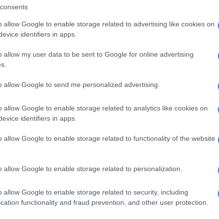
consents
 να “αποκωδικοποιήσουν” τη σοφία που κρύβεται
πτύξουν δεξιότητες συνεργασίας, δημιουργικότητας
o allow Google to enable storage related to advertising like cookies on
evice identifiers in apps.
o allow my user data to be sent to Google for online advertising
α διεθνοποίησης του σχολείου, ενισχύοντας τη
s.
ας – «Αθηναγόρειο» στον εκπαιδευτικό χάρτη.
 της ανοιχτής σκέψης, του σεβασμού στη
to allow Google to send me personalized advertising.
 σε μια παγκόσμια κοινότητα μάθησης.
o allow Google to enable storage related to analytics like cookies on
evice identifiers in apps.
o allow Google to enable storage related to functionality of the website
o allow Google to enable storage related to personalization.
εις Ενημέρωση από το 1990 σε θέσεις υψηλής
στις δημόσιες σχέσεις, το ελεύθερο και το
o allow Google to enable storage related to security, including
ζ.
cation functionality and fraud prevention, and other user protection.