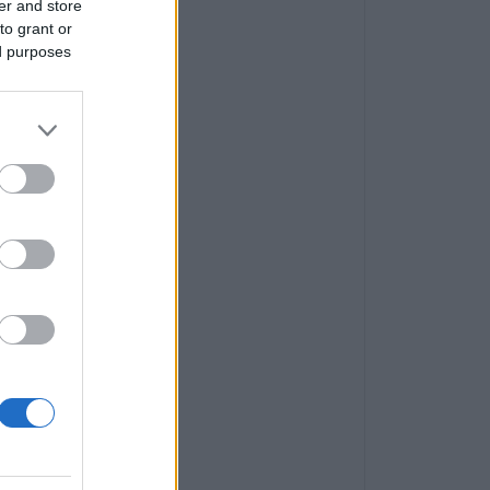
er and store
to grant or
ed purposes