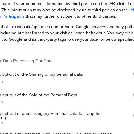
losure of your personal information by third parties on the IAB’s list of
. This information may also be disclosed by us to third parties on the
IA
Participants
that may further disclose it to other third parties.
 that this website/app uses one or more Google services and may gath
including but not limited to your visit or usage behaviour. You may click 
 to Google and its third-party tags to use your data for below specifi
ogle consent section.
l Data Processing Opt Outs
o opt-out of the Sharing of my personal data.
In
o opt-out of the Sale of my Personal Data.
In
to opt-out of processing my Personal Data for Targeted
ing.
In
o opt-out of Collection, Use, Retention, Sale, and/or Sharing