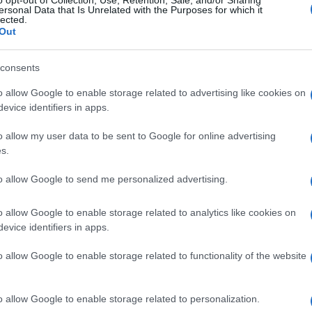
κής σημασίας για την άμεση υγειονομική κάλυψη του
ersonal Data that Is Unrelated with the Purposes for which it
lected.
αρχικά από οκτώ (8) νέους διασώστες οι οποίοι
Out
 υπηρεσία. Οπως τόνισε στην "Ε" ο πρόεδρος των
της, στην πορεία θα προσληφθούν άλλοι 2 μόνιμοι
consents
ι στιγμής η πρόσληψή τους. Ετσι θα υπάρχουν
ουργία της με ένα πλήρως εξοπλισμένο ασθενοφόρο,
o allow Google to enable storage related to advertising like cookies on
οιμότητα στην ευρύτερη περιοχή.
evice identifiers in apps.
o allow my user data to be sent to Google for online advertising
s.
to allow Google to send me personalized advertising.
o allow Google to enable storage related to analytics like cookies on
evice identifiers in apps.
o allow Google to enable storage related to functionality of the website
o allow Google to enable storage related to personalization.