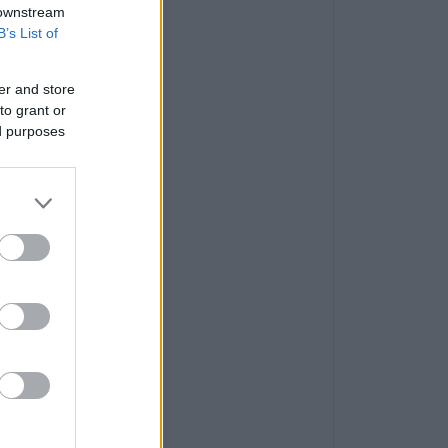
 downstream
B’s List of
er and store
to grant or
ed purposes