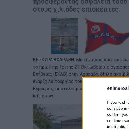
προσφέροντας ασφάλεια τόσο 
στους χιλιάδες επισκέπτες.
ΚΕΡΚΥΡΑ.ΑΧΑΡΑΒΗ. Με την παρουσία τοπικών
το πρωί της Τρίτης 21 Οκτωβρίου, ο αγιασμό
Βοήθειας (ΕΚΑΒ) στην Αχαράβη, δίπλα ακριβώ
έναρξη λειτουργίας του σταθμού, ο οποίος θ
enimerosi
Κέρκυρας, αποτελεί μια σημαντική στιγμή κα
κατοίκων.
If you wish 
sensitive in
confirm you
continue se
information 