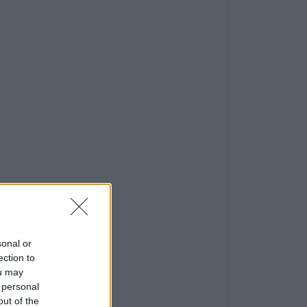
sonal or
ection to
ou may
 personal
out of the