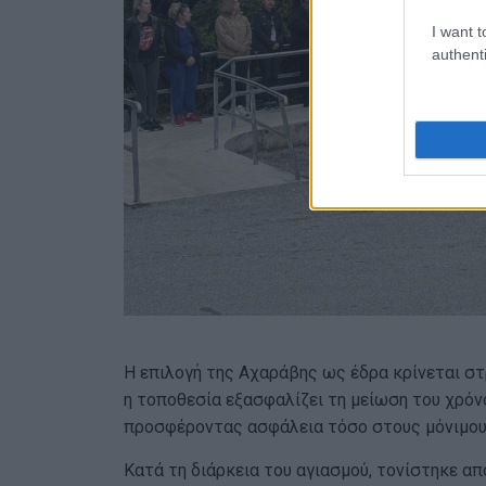
I want t
authenti
Η επιλογή της Αχαράβης ως έδρα κρίνεται στ
η τοποθεσία εξασφαλίζει τη μείωση του χρόν
προσφέροντας ασφάλεια τόσο στους μόνιμους
Κατά τη διάρκεια του αγιασμού, τονίστηκε α