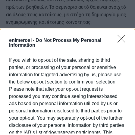
πρώτων βοηθειών. Το σεμινάριο αυτό θα είναι ανοιχτό
σε όλους τους κατοίκους, με στόχο τη δημιουργία μιας
ενημερωμένης και έτοιμης κοινότητας.
Επιπλέον, συγκροτείται ομάδα επιφυλακής εθελοντών,
enimerosi -
Do Not Process My Personal
αποτελούμενη από κατοίκους που θα εκπαιδευτούν στη
Information
χρήση του απινιδωτή και θα βρίσκονται σε ετοιμότητα
για την αντιμετώπιση τυχόν περιστατικών. Η ομάδα
If you wish to opt-out of the sale, sharing to third
αυτή θα λειτουργεί σε συνεργασία με τον Σύλλογο και
parties, or processing of your personal or sensitive
τις αρμόδιες υπηρεσίες. Με αυτή την πρωτοβουλία, ο
information for targeted advertising by us, please use
Πολιτιστικός Μορφωτικός Σύλλογος Αγίων Δέκα κάνει
the below opt-out section to confirm your selection.
ένα σημαντικό βήμα για την ενίσχυση της κοινωνικής
Please note that after your opt-out request is
συνοχής και την προστασία της ανθρώπινης ζωής. Η
processed you may continue seeing interest-based
πρόεδρος του Συλλόγου, Χρύσα Ζωχιού τόνισε:
ads based on personal information utilized by us or
personal information disclosed to third parties prior to
"Ευχαριστούμε όλους όσοι συνέβαλαν με κάθε τρόπο
your opt-out. You may separately opt-out of the further
στην υλοποίηση αυτού του στόχου και καλούμε τους
disclosure of your personal information by third parties
κατοίκους να συμμετάσχουν ενεργά στις δράσεις που
on the IAB’s list of downstream participants. This