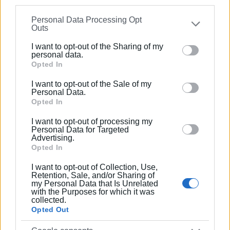
θα ακολουθήσουν."
information may also be disclosed by us to third parties
Personal Data Processing Opt
on the
IAB’s List of Downstream Participants
that may
Χρύσα Κουλούρη - Ζωχιού
Outs
further disclose it to other third parties.
Πρόεδρος Πολιτιστικού Μορφωτικού Συλλόγου Αγίων
I want to opt-out of the Sharing of my
Please note that this website/app uses one or more
personal data.
Δέκα
Google services and may gather and store information
Opted In
Εμφανίσεις: 409
including but not limited to your visit or usage
I want to opt-out of the Sale of my
behaviour. You may click to grant or deny consent to
Personal Data.
Google and its third-party tags to use your data for
Opted In
below specified purposes in below Google consent
I want to opt-out of processing my
section.
Personal Data for Targeted
Advertising.
Opted In
I want to opt-out of Collection, Use,
Retention, Sale, and/or Sharing of
my Personal Data that Is Unrelated
with the Purposes for which it was
collected.
Opted Out