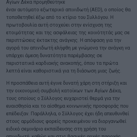
Αγίων Δέκα προμηθεύτηκε
έναν αυτόματο εξωτερικό απινιδωτή (AED), ο οποίος θα
τοποθετηθεί έξω από το κτίριο του Συλλόγου. Η
πρωτοβουλία αυτή στοχεύει στην ενίσχυση της
ετοιμότητας και της ασφάλειας της κοινότητάς μας σε
περιπτώσεις έκτακτης ανάγκης. Η απόφαση για την
αγορά του απινιδωτή ελήφθη με γνώμονα την ανάγκη να
υπάρχει άμεση δυνατότητα παρέμβασης σε
περιστατικά καρδιακής ανακοπής, όπου τα πρώτα
λεπτά είναι καθοριστικά για τη διάσωση μιας ζωής.
Η προσπάθεια αυτή έγινε δυνατή χάρη στη στήριξη και
την οικονομική συμβολή κατοίκων των Αγίων Δέκα,
τους οποίους ο Σύλλογος ευχαριστεί θερμά για την
ευαισθησία και το αίσθημα κοινωνικής προσφοράς που
επέδειξαν. Παράλληλα, ο Σύλλογος έχει ήδη απευθυνθεί
στους αρμόδιους φορείς προκειμένου να διοργανωθεί
ειδικό σεμινάριο εκπαίδευσης στη χρήση του
απινιδωτή, καθώς και στις βασικές αρχές παροχής