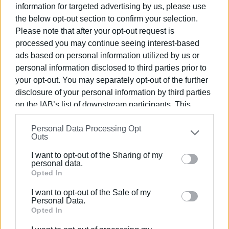
information for targeted advertising by us, please use
Εργάζεται στις Εκδόσεις Ενημέρωση από το
the below opt-out section to confirm your selection.
1990 σε θέσεις υψηλής ευθύνης. Ειδικεύεται στις
Please note that after your opt-out request is
δημόσιες σχέσεις, το ελεύθερο και το
processed you may continue seeing interest-based
καλλιτεχνικό ρεπορτάζ.
ads based on personal information utilized by us or
personal information disclosed to third parties prior to
your opt-out. You may separately opt-out of the further
disclosure of your personal information by third parties
on the IAB’s list of downstream participants. This
information may also be disclosed by us to third parties
Personal Data Processing Opt
on the
IAB’s List of Downstream Participants
that may
Outs
further disclose it to other third parties.
I want to opt-out of the Sharing of my
Please note that this website/app uses one or more
personal data.
Google services and may gather and store information
Opted In
including but not limited to your visit or usage
I want to opt-out of the Sale of my
behaviour. You may click to grant or deny consent to
Personal Data.
Google and its third-party tags to use your data for
Opted In
below specified purposes in below Google consent