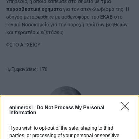
Υπηρεσία, η οποία έσπευσε στο σημείο με
τρία
πυροσβεστικά οχήματα
για τον απεγκλωβισμό της. Η
οδηγός μεταφέρθηκε με ασθενοφόρο του
ΕΚΑΒ
στο
Γενικό Νοσοκομείο για την παροχή πρώτων βοηθειών
και περαιτέρω εξετάσεις.
ΦΩΤΟ ΑΡΧΕΙΟΥ
Εμφανίσεις: 176
enimerosi -
Do Not Process My Personal
Information
If you wish to opt-out of the sale, sharing to third
parties, or processing of your personal or sensitive
ΕΛΕΝΗ ΚΟΡΩΝΑΚΗ