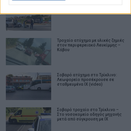
Τροχαίο ατύχημα με τραυματισμό
στον κόμβο του Γερμανικού
Τροχαίο ατύχημα με υλικές ζημιές
στον περιφερειακό Λευκίμμης –
Κάβου
Σοβαρό ατύχημα στο Τρίκλινο:
Λεωφορείο προσέκρουσε σε
σταθμευμένα ΙΧ (video)
Σοβαρό τροχαίο στο Τρίκλινο –
Στο νοσοκομείο οδηγός μηχανής
μετά από σύγκρουση με ΙΧ