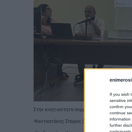
enimerosi
If you wish 
sensitive in
confirm you
Στην κινητικότητα συμμετείχαν τέσσερις εκπ
continue se
information 
•Κοντοστάνος Σπύρος (ΠΕ07) – Συντονιστής
further disc
participants