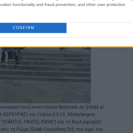
cation functionality and fraud prevention, and other user protection.
CONFIRM
ουρεστίου(Universitatea Națională de Știință și
 ΚΕΡΚΥΡΑΣ) την Ιταλία (I.S.I.S. Michelangelo
IC ”SFÂNTUL PANTELIMON”) και τη Βουλγαρία(SU
 από τη Ρώμη (Eulab Consulting Srl), που έχει τον