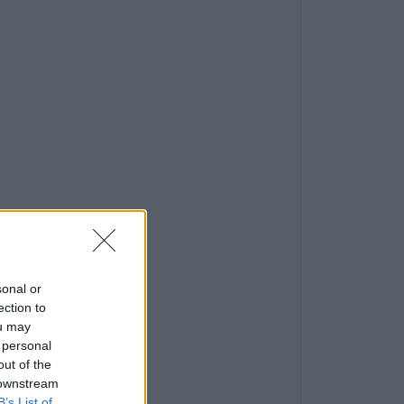
sonal or
ection to
ou may
 personal
out of the
 downstream
B’s List of