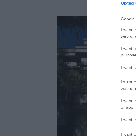
Opted 
Google 
I want t
web or d
I want t
purpose
I want 
I want t
web or d
I want t
or app.
I want t
I want t