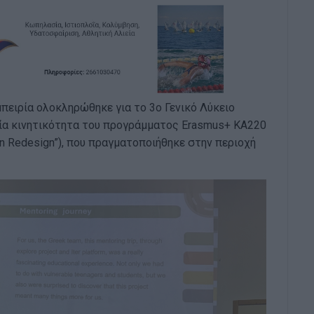
πειρία ολοκληρώθηκε για το 3ο Γενικό Λύκειο
αία κινητικότητα του προγράμματος Erasmus+ KA220
ion Redesign”), που πραγματοποιήθηκε στην περιοχή