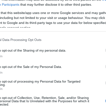
Participants
that may further disclose it to other third parties.
 that this website/app uses one or more Google services and may gath
including but not limited to your visit or usage behaviour. You may click 
 to Google and its third-party tags to use your data for below specifi
ogle consent section.
υτικοί έλαβαν μέρος στην τελική φάση επιμόρφωσης
ογράμματος σε σημαντικές ιταλικές πόλεις, όπως η
l Data Processing Opt Outs
άλη εκδήλωση διάχυσης στο Μονφαλκόνε, παρουσία
o opt-out of the Sharing of my personal data.
In
 αρχών, όπου παρουσιάστηκαν τα αποτελέσματα
ό.
o opt-out of the Sale of my Personal Data.
ία:
In
ατικότητας (VR) για τον επανασχεδιασμό του
to opt-out of processing my Personal Data for Targeted
ing.
In
σκοπό τη στήριξη και εφαρμογή της νέας
o opt-out of Collection, Use, Retention, Sale, and/or Sharing
ersonal Data that Is Unrelated with the Purposes for which it
lected.