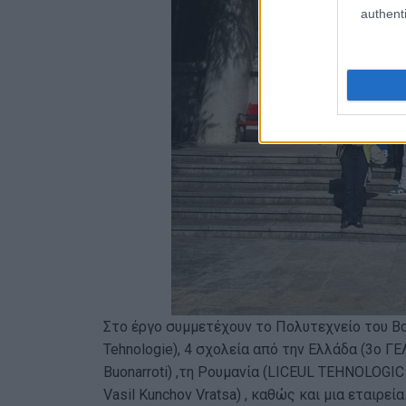
authenti
Στο έργο συμμετέχουν το Πολυτεχνείο του Βουκ
Tehnologie), 4 σχολεία από την Ελλάδα (3o ΓΕΛ
Buonarroti) ,τη Ρουμανία (LICEUL TEHNOLOG
Vasil Kunchov Vratsa) , καθώς και μια εταιρεία