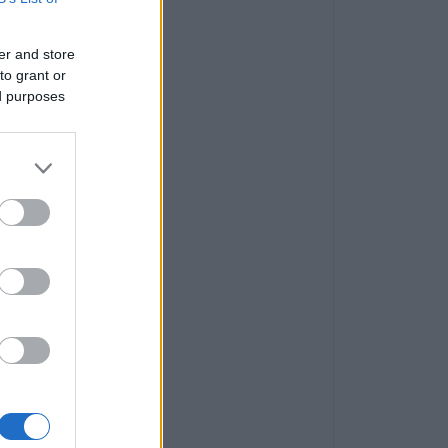
er and store
to grant or
ed purposes