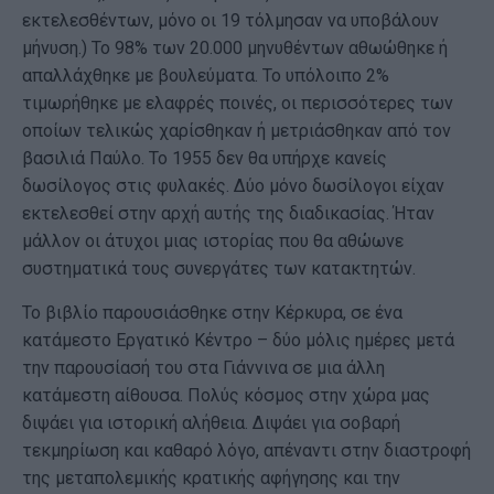
εκτελεσθέντων, μόνο οι 19 τόλμησαν να υποβάλουν
μήνυση.) Το 98% των 20.000 μηνυθέντων αθωώθηκε ή
απαλλάχθηκε με βουλεύματα. Το υπόλοιπο 2%
τιμωρήθηκε με ελαφρές ποινές, οι περισσότερες των
οποίων τελικώς χαρίσθηκαν ή μετριάσθηκαν από τον
βασιλιά Παύλο. Το 1955 δεν θα υπήρχε κανείς
δωσίλογος στις φυλακές. Δύο μόνο δωσίλογοι είχαν
εκτελεσθεί στην αρχή αυτής της διαδικασίας. Ήταν
μάλλον οι άτυχοι μιας ιστορίας που θα αθώωνε
συστηματικά τους συνεργάτες των κατακτητών.
Το βιβλίο παρουσιάσθηκε στην Κέρκυρα, σε ένα
κατάμεστο Εργατικό Κέντρο – δύο μόλις ημέρες μετά
την παρουσίασή του στα Γιάννινα σε μια άλλη
κατάμεστη αίθουσα. Πολύς κόσμος στην χώρα μας
διψάει για ιστορική αλήθεια. Διψάει για σοβαρή
τεκμηρίωση και καθαρό λόγο, απέναντι στην διαστροφή
της μεταπολεμικής κρατικής αφήγησης και την