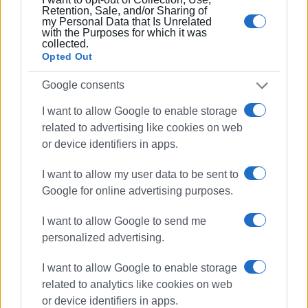
Retention, Sale, and/or Sharing of
ΥΓ.1:
Αν και το φαινόμενο του δωσιλογισμού δεν έχει
my Personal Data that Is Unrelated
with the Purposes for which it was
απασχολήσει συστηματικά την ελληνική ιστοριογραφία,
collected.
ιστορικοί, πέραν του Μενέλαου Χαραλαμπίδη, όπως οι
Opted Out
Δημήτρης Κουσουρής και Στράτος Δαρδανάς, έχουν
Google consents
συμβάλει τα τελευταία χρόνια στην ανάδειξη αυτού του
σκοτεινού φαινομένου. Πρόκειται για συμβολή στην
I want to allow Google to enable storage
κατανόηση του χθες μας και του σήμερα.
related to advertising like cookies on web
or device identifiers in apps.
ΥΓ.2:
Η εκδήλωση οργανώθηκε από το Εναλλακτικό
Πολιτιστικό Εργαστήρι Κέρκυρας και τον Σύλλογο
I want to allow my user data to be sent to
Εκπαιδευτικών Πρωτοβάθμιας Εκπαίδευσης Κέρκυρας.
Google for online advertising purposes.
I want to allow Google to send me
personalized advertising.
Εμφανίσεις: 132
I want to allow Google to enable storage
related to analytics like cookies on web
or device identifiers in apps.