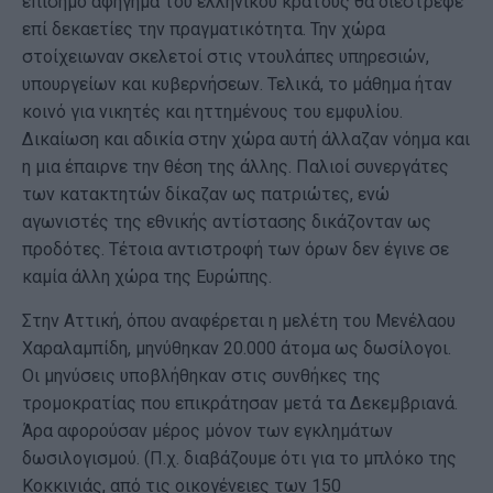
επίσημο αφήγημα του ελληνικού κράτους θα διέστρεφε
επί δεκαετίες την πραγματικότητα. Την χώρα
στοίχειωναν σκελετοί στις ντουλάπες υπηρεσιών,
υπουργείων και κυβερνήσεων. Τελικά, το μάθημα ήταν
κοινό για νικητές και ηττημένους του εμφυλίου.
Δικαίωση και αδικία στην χώρα αυτή άλλαζαν νόημα και
η μια έπαιρνε την θέση της άλλης. Παλιοί συνεργάτες
των κατακτητών δίκαζαν ως πατριώτες, ενώ
αγωνιστές της εθνικής αντίστασης δικάζονταν ως
προδότες. Τέτοια αντιστροφή των όρων δεν έγινε σε
καμία άλλη χώρα της Ευρώπης.
Στην Αττική, όπου αναφέρεται η μελέτη του Μενέλαου
Χαραλαμπίδη, μηνύθηκαν 20.000 άτομα ως δωσίλογοι.
Οι μηνύσεις υποβλήθηκαν στις συνθήκες της
τρομοκρατίας που επικράτησαν μετά τα Δεκεμβριανά.
Άρα αφορούσαν μέρος μόνον των εγκλημάτων
δωσιλογισμού. (Π.χ. διαβάζουμε ότι για το μπλόκο της
Κοκκινιάς, από τις οικογένειες των 150