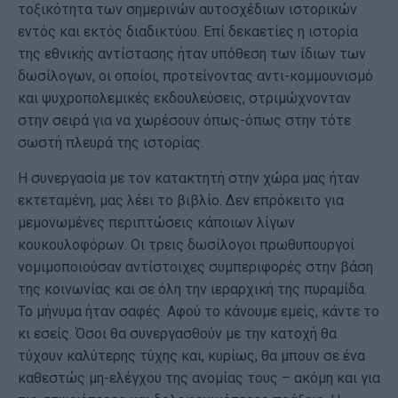
τοξικότητα των σημερινών αυτοσχέδιων ιστορικών
εντός και εκτός διαδικτύου. Επί δεκαετίες η ιστορία
της εθνικής αντίστασης ήταν υπόθεση των ίδιων των
δωσίλογων, οι οποίοι, προτείνοντας αντι-κομμουνισμό
και ψυχροπολεμικές εκδουλεύσεις, στριμώχνονταν
στην σειρά για να χωρέσουν όπως-όπως στην τότε
σωστή πλευρά της ιστορίας.
Η συνεργασία με τον κατακτητή στην χώρα μας ήταν
εκτεταμένη, μας λέει το βιβλίο. Δεν επρόκειτο για
μεμονωμένες περιπτώσεις κάποιων λίγων
κουκουλοφόρων. Οι τρεις δωσίλογοι πρωθυπουργοί
νομιμοποιούσαν αντίστοιχες συμπεριφορές στην βάση
της κοινωνίας και σε όλη την ιεραρχική της πυραμίδα.
Το μήνυμα ήταν σαφές. Αφού το κάνουμε εμείς, κάντε το
κι εσείς. Όσοι θα συνεργασθούν με την κατοχή θα
τύχουν καλύτερης τύχης και, κυρίως, θα μπουν σε ένα
καθεστώς μη-ελέγχου της ανομίας τους – ακόμη και για