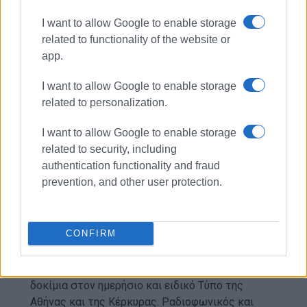
I want to allow Google to enable storage
related to functionality of the website or
app.
I want to allow Google to enable storage
ΚΩΣΤΑΣ ΒΕΡΓΟΣ
related to personalization.
Οικονομολόγος, διεθνολόγος, PhD. Δίδαξε στην
I want to allow Google to enable storage
τεχνική εκπαίδευση επί 30 χρόνια και υπηρέτησε
related to security, including
ως διευθυντής επαγγελματικού λυκείου επί 13
authentication functionality and fraud
χρόνια. Είναι συγγραφέας, μεταξύ άλλων, των
prevention, and other user protection.
βιβλίων Γεωπολιτική των Εθνών, που εκδόθηκε
από τις εκδόσεις Παπαζήση στην Αθήνα, και Το
Εθνικό Κίνημα των Ιονίων Νήσων στο Πλαίσιο
CONFIRM
των Ευρωπαϊκών Εθνικών Κινημάτων, που
εκδόθηκε από τον Δήμο Κερκυραίων. Έχει
αρθρογραφήσει με εκατοντάδες άρθρα και
δοκίμια στον ημερήσιο και ειδικό Τύπο της
Αθήνας και της Κέρκυρας. Ραδιοφωνικός και