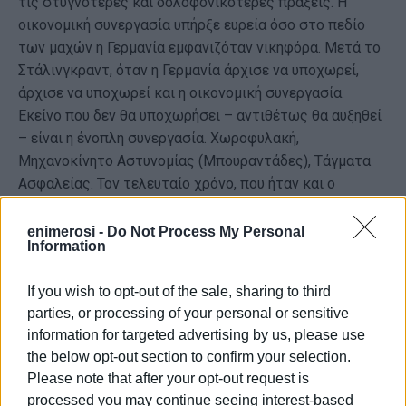
τις στυγνότερες και δολοφονικότερες πράξεις. Η
οικονομική συνεργασία υπήρξε ευρεία όσο στο πεδίο
των μαχών η Γερμανία εμφανιζόταν νικηφόρα. Μετά το
Στάλινγκραντ, όταν η Γερμανία άρχισε να υποχωρεί,
άρχισε να υποχωρεί και η οικονομική συνεργασία.
Εκείνο που δεν θα υποχωρήσει – αντιθέτως θα αυξηθεί
– είναι η ένοπλη συνεργασία. Χωροφυλακή,
Μηχανοκίνητο Αστυνομίας (Μπουραντάδες), Τάγματα
Ασφαλείας. Τον τελευταίο χρόνο, που ήταν και ο
αιματηρότερος, την δίωξη των αντιστασιακών στην
Αθήνα ανέλαβαν, σχεδόν αποκλειστικά, ελληνικά
enimerosi -
Do Not Process My Personal
Information
ένοπλα σώματα (υπαγόμενα πάντα σε γερμανική
διοίκηση).
If you wish to opt-out of the sale, sharing to third
Μια από τις πιο μαύρες σελίδες των δωσιλογικών
parties, or processing of your personal or sensitive
Σωμάτων Ασφαλείας, δηλαδή σωμάτων απαρτιζομένων
information for targeted advertising by us, please use
αποκλειστικά από Έλληνες, ήταν οι εκτελέσεις
the below opt-out section to confirm your selection.
αναπήρων πολέμου του αλβανικού μετώπου. Τα μπλόκα
Please note that after your opt-out request is
processed you may continue seeing interest-based
των νοσοκομείων είναι τα λιγότερο γνωστά από τα