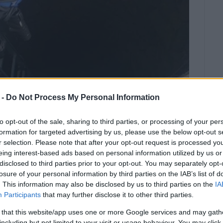
 -
Do Not Process My Personal Information
to opt-out of the sale, sharing to third parties, or processing of your per
formation for targeted advertising by us, please use the below opt-out s
r selection. Please note that after your opt-out request is processed y
ΠΑΝΤΑΖΟΠΟΥΛΟΣ
eing interest-based ads based on personal information utilized by us or
χει τις αισθήσεις της.
disclosed to third parties prior to your opt-out. You may separately opt-
losure of your personal information by third parties on the IAB’s list of
. This information may also be disclosed by us to third parties on the
IA
 που έπεσε σε πηγάδι βάθους περίπου πέντε
Participants
that may further disclose it to other third parties.
ή του Αγ. Γεωργίου Αργυράδων έλαβε η πυροσβεστική
 that this website/app uses one or more Google services and may gath
including but not limited to your visit or usage behaviour. You may click 