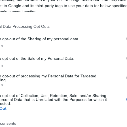
οσβέστες. Σύμφωνα με πληροφορίες, η γυναίκα δεν
 to Google and its third-party tags to use your data for below specifi
ogle consent section.
 ξεκινήσει ενέργειες ανάσυρσής της.
l Data Processing Opt Outs
o opt-out of the Sharing of my personal data.
In
ΟΠΟΥΛΟΣ
o opt-out of the Sale of my Personal Data.
λος είναι απόφοιτος του τμήματος
In
του Πανεπιστημίου Αιγαίου (Ρόδος), με
ς Σχέσεις. Επιπλέον, είναι κάτοχος
to opt-out of processing my Personal Data for Targeted
ing.
 από το Πανεπιστήμιο του Readingστις
In
o opt-out of Collection, Use, Retention, Sale, and/or Sharing
ersonal Data that Is Unrelated with the Purposes for which it
lected.
Out
 στο
Facebook
consents