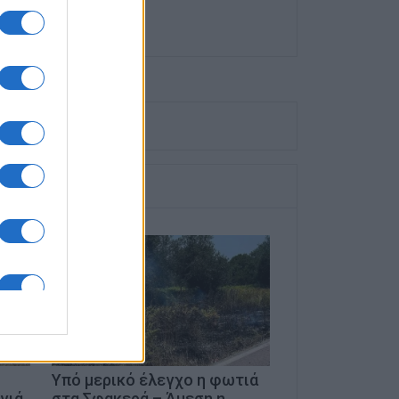
Υπό μερικό έλεγχο η φωτιά
γιά
στα Σφακερά – Άμεση η