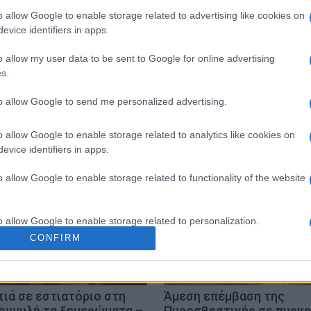
o allow Google to enable storage related to advertising like cookies on
evice identifiers in apps.
o allow my user data to be sent to Google for online advertising
s.
ΕΓΚΛΩΒΙΣΜΟΣ
to allow Google to send me personalized advertising.
o allow Google to enable storage related to analytics like cookies on
evice identifiers in apps.
o allow Google to enable storage related to functionality of the website
o allow Google to enable storage related to personalization.
CONFIRM
o allow Google to enable storage related to security, including
cation functionality and fraud prevention, and other user protection.
ιά σε εστιατόριο στη
Άμεση επέμβαση της
ογγυλή τα ξημερώματα –
Πυροσβεστικής σε πυρκα