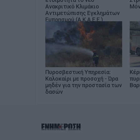
Ανακριτικό Κλιμάκιο
Μόν
Αντιμετώπισης Εγκλημάτων
Εμπρησμού (Α.Κ.Α.Ε.Ε.)
Πυροσβεστική Υπηρεσία:
Κέρ
Καλοκαίρι με προσοχή - Ώρα
πυρ
μηδέν για την προστασία των
Βαρ
δασών