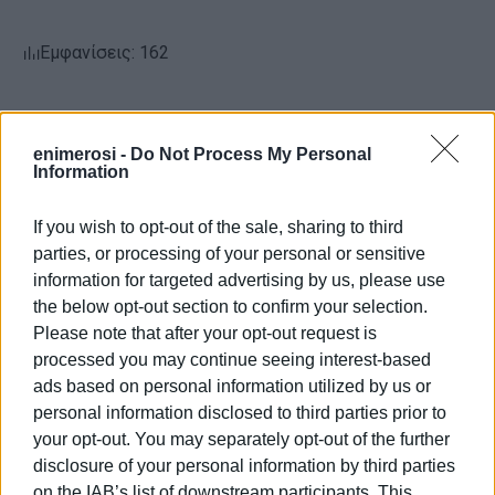
Εμφανίσεις: 162
enimerosi -
Do Not Process My Personal
Information
If you wish to opt-out of the sale, sharing to third
parties, or processing of your personal or sensitive
information for targeted advertising by us, please use
ΒΑΣΙΛΗΣ ΠΑΝΤΑΖΟΠΟΥΛΟΣ
the below opt-out section to confirm your selection.
Ο Βασίλης Πανταζόπουλος είναι απόφοιτος του
Please note that after your opt-out request is
τμήματος Μεσογειακών Σπουδών του
processed you may continue seeing interest-based
Πανεπιστημίου Αιγαίου (Ρόδος), με ειδίκευση
ads based on personal information utilized by us or
στις Διεθνείς Σχέσεις. Επιπλέον, είναι κάτοχος
personal information disclosed to third parties prior to
Μεταπτυχιακού Τίτλου από το Πανεπιστήμιο του
your opt-out. You may separately opt-out of the further
Readingστις Στρατηγικές Σπουδές.
disclosure of your personal information by third parties
on the IAB’s list of downstream participants. This