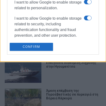
I want to allow Google to enable storage
Κέρκυρα: Σε πλήρη ετοιμότητα το
related to personalization.
νέο Ανακριτικό Κλιμάκιο
Αντιμετώπισης Εγκλημάτων
Εμπρησμού (Α.Κ.Α.Ε.Ε.)
I want to allow Google to enable storage
related to security, including
authentication functionality and fraud
Φωτιά σε εστιατόριο στη
prevention, and other user protection.
Στρογγυλή τα ξημερώματα – Μόνο
υλικές ζημιές
CONFIRM
Επείγουσα διακομιδή 30χρονης
στην Ηγουμενίτσα
Άμεση επέμβαση της
Πυροσβεστικής σε πυρκαγιά στη
Βόρεια Κέρκυρα