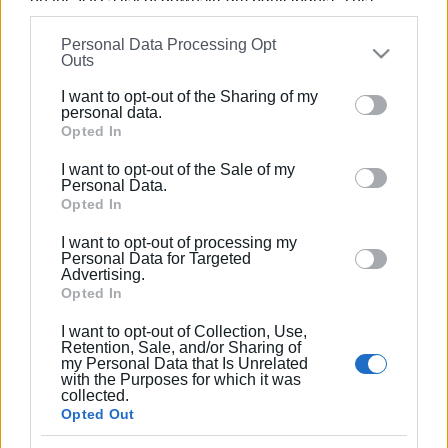
information may also be disclosed by us to third parties
Personal Data Processing Opt
on the
IAB’s List of Downstream Participants
that may
Ακολουθήστε το enimerosi στο
Facebook
Outs
further disclose it to other third parties.
I want to opt-out of the Sharing of my
Please note that this website/app uses one or more
personal data.
Συνδρομητές στο e-paper
Google services and may gather and store information
Opted In
including but not limited to your visit or usage
I want to opt-out of the Sale of my
behaviour. You may click to grant or deny consent to
Personal Data.
Google and its third-party tags to use your data for
Opted In
below specified purposes in below Google consent
I want to opt-out of processing my
section.
Personal Data for Targeted
Advertising.
Opted In
I want to opt-out of Collection, Use,
Retention, Sale, and/or Sharing of
my Personal Data that Is Unrelated
with the Purposes for which it was
collected.
Opted Out