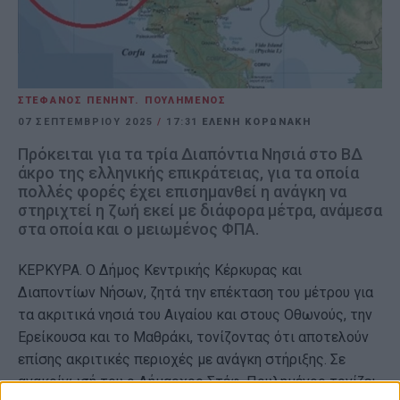
ΣΤΕΦΑΝΟΣ ΠΕΝΗΝΤ. ΠΟΥΛΗΜΕΝΟΣ
07 ΣΕΠΤΕΜΒΡΊΟΥ 2025
/
17:31
ΕΛΕΝΗ ΚΟΡΩΝΑΚΗ
Πρόκειται για τα τρία Διαπόντια Νησιά στο ΒΔ
άκρο της ελληνικής επικράτειας, για τα οποία
πολλές φορές έχει επισημανθεί η ανάγκη να
στηριχτεί η ζωή εκεί με διάφορα μέτρα, ανάμεσα
στα οποία και ο μειωμένος ΦΠΑ.
ΚΕΡΚΥΡΑ. Ο Δήμος Κεντρικής Κέρκυρας και
Διαποντίων Νήσων, ζητά την επέκταση του μέτρου για
τα ακριτικά νησιά του Αιγαίου και στους Οθωνούς, την
Ερείκουσα και το Μαθράκι, τονίζοντας ότι αποτελούν
επίσης ακριτικές περιοχές με ανάγκη στήριξης. Σε
ανακοίνωσή του ο Δήμαρχος Στέφ. Πουλημένος τονίζει