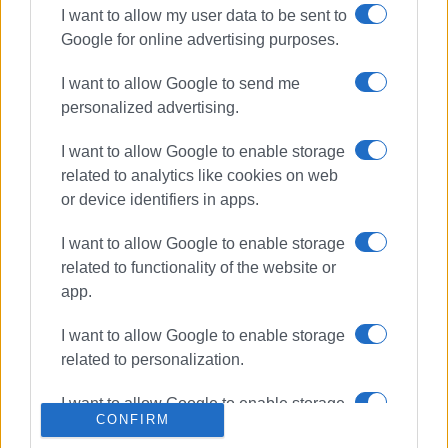
I want to allow my user data to be sent to
Google for online advertising purposes.
I want to allow Google to send me
personalized advertising.
ΕΛΕΝΗ ΚΟΡΩΝΑΚΗ
Εργάζεται στις Εκδόσεις Ενημέρωση από το
I want to allow Google to enable storage
1990 σε θέσεις υψηλής ευθύνης. Ειδικεύεται στις
related to analytics like cookies on web
δημόσιες σχέσεις, το ελεύθερο και το
or device identifiers in apps.
καλλιτεχνικό ρεπορτάζ.
I want to allow Google to enable storage
related to functionality of the website or
app.
Ακολουθήστε το enimerosi στο
Facebook
I want to allow Google to enable storage
related to personalization.
Συνδρομητές στο e-paper
I want to allow Google to enable storage
CONFIRM
related to security, including