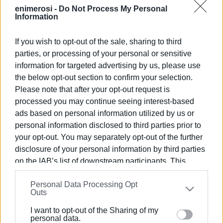
τα εξής:
enimerosi -
Do Not Process My Personal
Information
«Με αφορμή την εξαγγελία του Πρωθυπουργού στην
ΔΕΘ για μειωμένο κατά 30% συντελεστή ΦΠΑ, στα
If you wish to opt-out of the sale, sharing to third
μικρά ακριτικά νησιά του Αιγαίου (από τη Σαμοθράκη
parties, or processing of your personal or sensitive
έως το Καστελόριζο), ως Δήμαρχος του Δήμου
information for targeted advertising by us, please use
Κεντρικής Κέρκυρας και Διαποντίων Νήσων, νιώθω
the below opt-out section to confirm your selection.
την ανάγκη να επισημάνω ότι ακριτικά νησιά, εκτός
Please note that after your opt-out request is
αυτών του ανατολικού Αιγαίου, έχουμε και στο βόρειο
processed you may continue seeing interest-based
Ιόνιο.
ads based on personal information utilized by us or
personal information disclosed to third parties prior to
Πρόκειται για τα τρία Διαπόντια Νησιά στο ΒΔ άκρο
your opt-out. You may separately opt-out of the further
της ελληνικής επικράτειας, για τα οποία πολλές φορές
disclosure of your personal information by third parties
έχει επισημανθεί η ανάγκη να στηριχτεί η ζωή εκεί με
on the IAB’s list of downstream participants. This
διάφορα μέτρα, ανάμεσα στα οποία και ο μειωμένος
information may also be disclosed by us to third parties
ΦΠΑ.
Personal Data Processing Opt
on the
IAB’s List of Downstream Participants
that may
Outs
further disclose it to other third parties.
Δεδομένου ότι το κόστος στην εθνική οικονομία από
I want to opt-out of the Sharing of my
αντίστοιχη ρύθμιση για τα μικρά αυτά νησιά μας, θα
Please note that this website/app uses one or more
personal data.