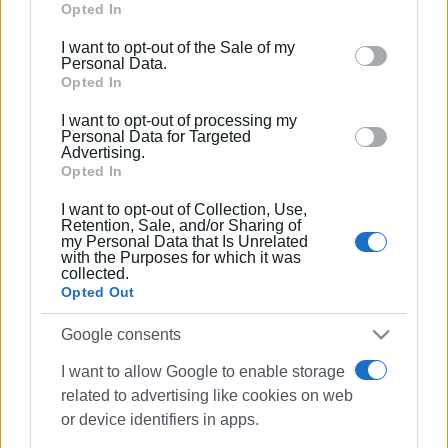
ήταν ασήμαντο, καλούμε την Κυβέρνηση και ειδικά το
Google services and may gather and store information
Opted In
Υπ. Οικονομικών, στο σχετικό σχέδιο νόμου να
including but not limited to your visit or usage
I want to opt-out of the Sale of my
περιλάβει την επέκταση του μειωμένου κατά 30%
behaviour. You may click to grant or deny consent to
Personal Data.
συντελεστή ΦΠΑ και στα νησιά Οθωνοί, Ερείκουσα και
Google and its third-party tags to use your data for
Opted In
Μαθράκι, του Δήμου μας.
below specified purposes in below Google consent
I want to opt-out of processing my
section.
Personal Data for Targeted
Μια τέτοια ρύθμιση θα υπηρετούσε τον στόχο εθνικής
Advertising.
σημασίας για την ανάπτυξη της οικονομικής
Opted In
δραστηριότητας που θα συμβάλλει στη διατήρηση της
I want to opt-out of Collection, Use,
ζωής σ’ αυτά, ενώ θα συνιστούσε και πράξη
Retention, Sale, and/or Sharing of
δικαιοσύνης και ευαισθησίας για τους εκεί ακρίτες μας,
my Personal Data that Is Unrelated
with the Purposes for which it was
που ο πληθυσμός τους συρρικνώνεται επικίνδυνα».
collected.
Opted Out
ΦΩΤΟ@professors-phds.com
Google consents
Εμφανίσεις: 126
I want to allow Google to enable storage
related to advertising like cookies on web
or device identifiers in apps.