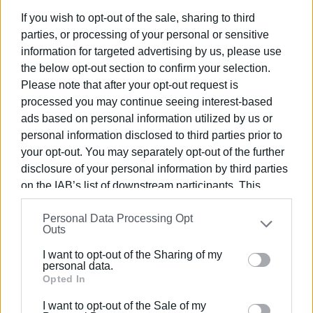
και καθιστά την άσκηση των καθηκόντων μου
If you wish to opt-out of the sale, sharing to third
εξαιρετικά χρονοβόρα και σε κάποιες περιπτώσεις
parties, or processing of your personal or sensitive
αναποτελεσματική.
information for targeted advertising by us, please use
Παρά τις καλές προθέσεις του Δημάρχου για την
the below opt-out section to confirm your selection.
Please note that after your opt-out request is
εξεύρεση λύσεων και παρεμβάσεων προς τη σωστή
processed you may continue seeing interest-based
κατεύθυνση, η καθημερινότητα αποδεικνύει ότι οι
ads based on personal information utilized by us or
δημοτικές υπηρεσίες εξακολουθούν να λειτουργούν με
personal information disclosed to third parties prior to
ρυθμούς που όχι μόνο δεν επιτρέπουν την ταχεία και
your opt-out. You may separately opt-out of the further
ουσιαστική αντιμετώπιση των προβλημάτων, αλλά
disclosure of your personal information by third parties
απαιτούν και πολλαπλάσιο χρόνο από αυτόν που ένας
on the IAB’s list of downstream participants. This
Αντιδήμαρχος, με επαγγελματικές υποχρεώσεις, μπορεί
information may also be disclosed by us to third parties
ρεαλιστικά να διαθέσει.Αν και η στήριξη υπήρξε σε
Personal Data Processing Opt
on the
IAB’s List of Downstream Participants
that may
επίπεδο κατευθύνσεων και προθέσεων, στην πράξη δεν
Outs
further disclose it to other third parties.
υπήρξε πάντοτε η απαραίτητη συνέχεια μέσω της
I want to opt-out of the Sharing of my
τακτικής παρακολούθησης των εξελίξεων ή της
Please note that this website/app uses one or more
personal data.
έγκαιρης συνεννόησης για ζητήματα που άπτονταν του
Google services and may gather and store information
Opted In
τομέα των αρμοδιοτήτων μου. Ως αποτέλεσμα, βρέθηκα
including but not limited to your visit or usage
I want to opt-out of the Sale of my
σε αρκετές περιπτώσεις χωρίς την αναγκαία
behaviour. You may click to grant or deny consent to