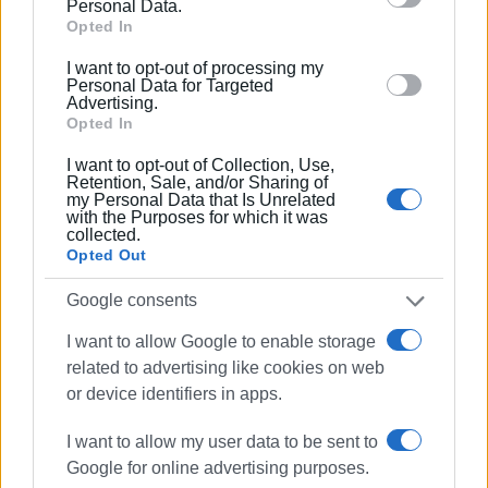
Personal Data.
Google and its third-party tags to use your data for
πληροφόρηση ή θεσμική στήριξη, γεγονός που
Opted In
below specified purposes in below Google consent
περιόρισε τη δυνατότητα ουσιαστικής παρέμβασης.
I want to opt-out of processing my
section.
Αυτή η εικόνα, ανεξαρτήτως προθέσεων, δημιούργησε
Personal Data for Targeted
Advertising.
σταδιακά ένα αίσθημα λειτουργικού παραγκωνισμού,
Opted In
που εμπόδισε την πλήρη αξιοποίηση της διάθεσής μου
για προσφορά.
I want to opt-out of Collection, Use,
Retention, Sale, and/or Sharing of
my Personal Data that Is Unrelated
Αποχωρώ όχι επειδή κουράστηκα να προσφέρω, αλλά
with the Purposes for which it was
επειδή κουράστηκα να πολεμάω καθημερινά ένα
collected.
Opted Out
σύστημα που επιμένει να μην αλλάζει. Παρά τις
δυσκολίες, ενήργησα πάντοτε με γνώμονα το ευρύτερο
Google consents
συμφέρον του τόπου και με τη διάθεση να συμβάλω
I want to allow Google to enable storage
στην ομαλή λειτουργία των υπηρεσιών και στην
related to advertising like cookies on web
υποστήριξη των δημοτών.
or device identifiers in apps.
Μέσα σε αυτό το δύσκολο πλαίσιο, αισθάνομαι την
ανάγκη να αναγνωρίσω και να ευχαριστήσω θερμά
I want to allow my user data to be sent to
όλους τους υγειονομικούς φορείς και ιδιαίτερα τους
Google for online advertising purposes.