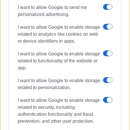
εθελοντές συναδέλφους ιατρούς και οδοντίατρους, οι
I want to allow Google to send me
οποίοι με ανιδιοτέλεια στήριξαν το έργο πρόληψης του
personalized advertising.
Δήμου και στάθηκαν πολύτιμοι σύμμαχοι στην
προσπάθειά μου από τη θέση του Αντιδημάρχου Υγείας.
I want to allow Google to enable storage
Η συνεργασία μας υπήρξε φωτεινό παράδειγμα του πώς
related to analytics like cookies on web
μπορεί να λειτουργήσει κάτι σωστά όταν υπάρχει
or device identifiers in apps.
συνεννόηση, επαγγελματισμός και ειλικρινής πρόθεση
προσφοράς.
I want to allow Google to enable storage
related to functionality of the website or
Παράλληλα, εκφράζω τις ευχαριστίες μου προς τα
app.
Φιλοζωικά Σωματεία και τους εθελοντές που
υποστήριξαν τις πρωτοβουλίες μου στον Πρωτογενή
I want to allow Google to enable storage
Τομέα και την προστασία των αδέσποτων ζώων
related to personalization.
συντροφιάς. Χωρίς τη δική τους ανιδιοτελή και
I want to allow Google to enable storage
καθημερινή προσφορά, δεν θα μπορούσε να υπάρξει
related to security, including
ουσιαστικό πλαίσιο προστασίας των αδέσποτων
authentication functionality and fraud
ζώων.
prevention, and other user protection.
Ιδιαίτερες ευχαριστίες απευθύνω επίσης στη μερίδα