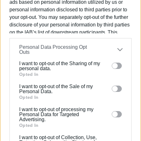
Στις έρευνες συμμετέχουν παραπλέοντα σκάφη καθώς
ads based on personal information utilized by us or
και αεροπλάνο του λιμενικού. Οι καιρικές συνθήκες
personal information disclosed to third parties prior to
your opt-out. You may separately opt-out of the further
στην περιοχή είναι καλές, ωστόσο μέχρι στιγμής, δεν
disclosure of your personal information by third parties
έχει εντοπιστεί κανένα ίχνος του 36χρονου.
on the IAB’s list of downstream participants. This
ΠΗΓΗ-ΦΩΤΟ@Π.Ε.Ν.Ε.Ν - Πανελλήνια Ένωση Ναυτών
information may also be disclosed by us to third parties
Personal Data Processing Opt
on the
IAB’s List of Downstream Participants
that may
Εμφανίσεις: 114
Outs
further disclose it to other third parties.
I want to opt-out of the Sharing of my
Please note that this website/app uses one or more
personal data.
Google services and may gather and store information
Opted In
including but not limited to your visit or usage
I want to opt-out of the Sale of my
behaviour. You may click to grant or deny consent to
Personal Data.
Google and its third-party tags to use your data for
Opted In
below specified purposes in below Google consent
I want to opt-out of processing my
section.
Personal Data for Targeted
ΕΛΕΝΗ ΚΟΡΩΝΑΚΗ
Advertising.
Opted In
Εργάζεται στις Εκδόσεις Ενημέρωση από το
1990 σε θέσεις υψηλής ευθύνης. Ειδικεύεται στις
I want to opt-out of Collection, Use,