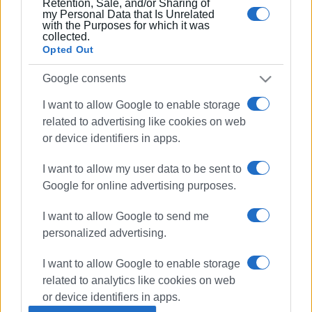
Retention, Sale, and/or Sharing of
δημόσιες σχέσεις, το ελεύθερο και το
my Personal Data that Is Unrelated
καλλιτεχνικό ρεπορτάζ.
with the Purposes for which it was
collected.
Opted Out
Google consents
Ακολουθήστε το enimerosi στο
Facebook
I want to allow Google to enable storage
related to advertising like cookies on web
Συνδρομητές στο e-paper
or device identifiers in apps.
I want to allow my user data to be sent to
Google for online advertising purposes.
I want to allow Google to send me
personalized advertising.
I want to allow Google to enable storage
related to analytics like cookies on web
or device identifiers in apps.