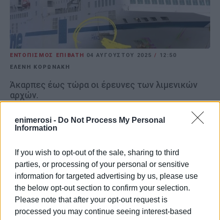
ΕΝΤΟΠΙΣΜΟΣ ΕΠΙΒΑΤΗ
04 ΑΥΓΟΎΣΤΟΥ 2025
/
12:50
ΕΛΕΝΗ ΚΟΡΩΝΑΚΗ
Άκαρπες έως τώρα οι έρευνες των λιμενικών
αρχών.
Σε εξέλιξη βρίσκονται οι έρευνες του Λιμενικού
enimerosi -
Do Not Process My Personal
Information
Σώματος για τον εντοπισμό ενός άνδρα που φέρεται να
έπεσε στη θάλασσα από πλοίο που πραγματοποιούσε
If you wish to opt-out of the sale, sharing to third
το δρομολόγιο Πάτρα-Ηγουμενίτσα. Σύμφωνα με τα
parties, or processing of your personal or sensitive
πρώτα στοιχεία πρόκειται για έναν 36χρονο αλλοδαπό
information for targeted advertising by us, please use
που πιθανολογείται, σύμφωνα με την καταγγελία που
the below opt-out section to confirm your selection.
έγινε στο λιμενικό, πως έπεσε στη θάλασσα από υπό
Please note that after your opt-out request is
γερμανική σημαία πλοίο.
processed you may continue seeing interest-based