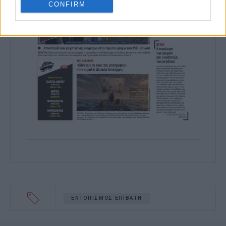
CONFIRM
I want to allow Google to enable storage
related to functionality of the website or
app.
I want to allow Google to enable storage
related to personalization.
I want to allow Google to enable storage
related to security, including
authentication functionality and fraud
prevention, and other user protection.
ΕΝΤΟΠΙΣΜΟΣ ΕΠΙΒΑΤΗ