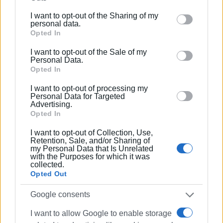
further disclose it to other third parties.
I want to opt-out of the Sharing of my
Please note that this website/app uses one or more
personal data.
Google services and may gather and store information
Opted In
including but not limited to your visit or usage
I want to opt-out of the Sale of my
behaviour. You may click to grant or deny consent to
Personal Data.
Google and its third-party tags to use your data for
Opted In
ΒΑΣΙΛΗΣ ΠΑΝΤΑΖΟΠΟΥΛΟΣ
below specified purposes in below Google consent
I want to opt-out of processing my
section.
Ο Βασίλης Πανταζόπουλος είναι απόφοιτος του
Personal Data for Targeted
Advertising.
τμήματος Μεσογειακών Σπουδών του
Opted In
Πανεπιστημίου Αιγαίου (Ρόδος), με ειδίκευση
στις Διεθνείς Σχέσεις. Επιπλέον, είναι κάτοχος
I want to opt-out of Collection, Use,
Retention, Sale, and/or Sharing of
Μεταπτυχιακού Τίτλου από το Πανεπιστήμιο του
my Personal Data that Is Unrelated
Readingστις Στρατηγικές Σπουδές.
with the Purposes for which it was
collected.
Opted Out
Google consents
Ακολουθήστε το enimerosi στο
Facebook
I want to allow Google to enable storage