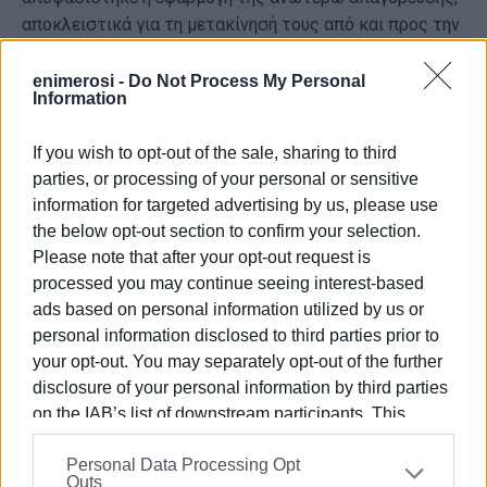
αποκλειστικά για τη μετακίνησή τους από και προς την
κατοικία ή την εργασία τους, καθώς και πρόσωπα που
μετακινούνται εντός του οδικού δικτύου, με την
enimerosi -
Do Not Process My Personal
Information
επιφύλαξη της δυνατότητας επιβολής του μέτρου της
απαγόρευσης κυκλοφορίας και σε τμήματα του δικτύου
If you wish to opt-out of the sale, sharing to third
αυτού από τα κατά περίπτωση αρμόδια Όργανα.
parties, or processing of your personal or sensitive
Αρμόδιες Αρχές για τη διασφάλιση εφαρμογής της
information for targeted advertising by us, please use
Απόφασης Απαγόρευσης και τη βεβαίωση των
the below opt-out section to confirm your selection.
Please note that after your opt-out request is
διοικητικών προστίμων ορίζονται (α) η Αστυνομική
processed you may continue seeing interest-based
Διεύθυνση Κέρκυρας, (β) η Διοίκηση Πυροσβεστικής
ads based on personal information utilized by us or
Υπηρεσίας Νομού Κέρκυρας και (γ) η Δασική Υπηρεσία
personal information disclosed to third parties prior to
Κέρκυρας.
your opt-out. You may separately opt-out of the further
ΦΩΤΟ@orchomenos.gr
disclosure of your personal information by third parties
on the IAB’s list of downstream participants. This
Εμφανίσεις: 106
information may also be disclosed by us to third parties
Personal Data Processing Opt
on the
IAB’s List of Downstream Participants
that may
Outs