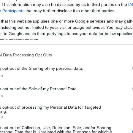
. This information may also be disclosed by us to third parties on the
IA
Participants
that may further disclose it to other third parties.
 that this website/app uses one or more Google services and may gath
including but not limited to your visit or usage behaviour. You may click 
 to Google and its third-party tags to use your data for below specifi
ogle consent section.
l Data Processing Opt Outs
o opt-out of the Sharing of my personal data.
ης προβλέπεται
διοικητικό πρόστιμο ύψους 300
In
o opt-out of the Sale of my Personal Data.
In
ριοχές,
αποκλειστικά
για μετάβαση προς και από
to opt-out of processing my Personal Data for Targeted
ing.
In
με την επιφύλαξη τυχόν έκτακτης απαγόρευσης
o opt-out of Collection, Use, Retention, Sale, and/or Sharing
ersonal Data that Is Unrelated with the Purposes for which it