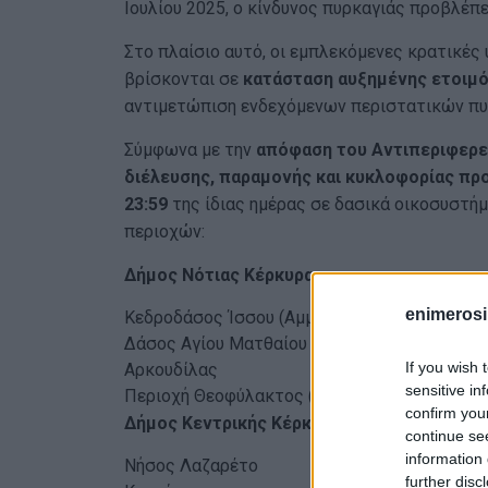
Ιουλίου 2025, ο κίνδυνος πυρκαγιάς προβλέπε
Στο πλαίσιο αυτό, οι εμπλεκόμενες κρατικές 
βρίσκονται σε
κατάσταση αυξημένης ετοιμό
αντιμετώπιση ενδεχόμενων περιστατικών πυ
Σύμφωνα με την
απόφαση του Αντιπεριφερει
διέλευσης, παραμονής και κυκλοφορίας π
23:59
της ίδιας ημέρας σε δασικά οικοσυστήμ
περιοχών:
Δήμος Νότιας Κέρκυρας
enimerosi
Κεδροδάσος Ίσσου (Αμμοθίνες Κορισσίων)
Δάσος Αγίου Ματθαίου
If you wish 
Αρκουδίλας
sensitive in
Περιοχή Θεοφύλακτος (Τ.Κ. Παυλιάνας)
confirm you
Δήμος Κεντρικής Κέρκυρας και Διαποντίω
continue se
information 
Νήσος Λαζαρέτο
further disc