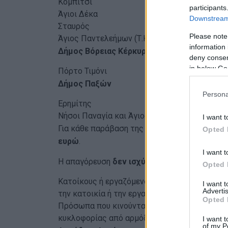
Κομπίτσι
participants
Άγιοι Δέκα
Downstream 
Σταυρός
Please note
Άγιος Παντελεήμων (Τ.Κ. Κάτω Γαρούνα)
information 
Δήμος Βόρειας Κέρκυρας
deny consent
in below Go
Πόρτο Τιμόνι
Δήμος Παξών
Persona
Ερημίτης
Νήσοι Παναγία και Άγιος Νικόλαος
I want t
Για κάθε παράβαση της ανωτέρω απαγόρευσ
Opted 
ευρώ
.
I want t
Η απαγόρευση
δεν ισχύει
για:
Opted 
Κατοίκους ή εργαζόμενους στις παραπάνω πε
I want 
Advertis
την κατοικία ή την εργασία τους
Opted 
Πρόσωπα που κινούνται στο
οδικό δίκτυο
, 
κυκλοφορίας από αρμόδια όργανα
I want t
of my P