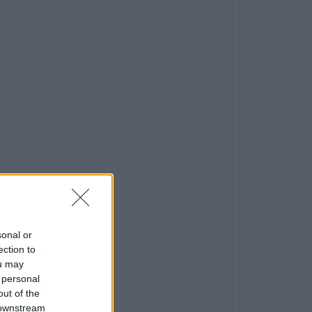
sonal or
ection to
ou may
 personal
out of the
 downstream