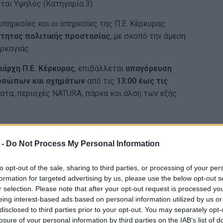
ται Υψηλός (Κατηγορία 3).
υπηρεσίες και οι υπηρεσίες της Π.Ε. Κέρκυρας
τητας πολιτικής προστασίας
, με σκοπό την άμεση
ρκαγιάς.
άρχη Π.Ε. Κέρκυρας
, επιβάλλεται
απαγόρευση
ροσώπων και οχημάτων
από τις
13:00 έως τις
ατα, περιοχές NATURA, πάρκα και άλση των εξής
 -
Do Not Process My Personal Information
to opt-out of the sale, sharing to third parties, or processing of your per
formation for targeted advertising by us, please use the below opt-out s
r selection. Please note that after your opt-out request is processed y
ν Νήσων
eing interest-based ads based on personal information utilized by us or
disclosed to third parties prior to your opt-out. You may separately opt-
losure of your personal information by third parties on the IAB’s list of