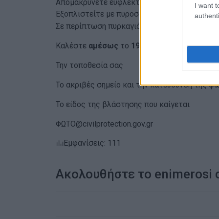
Απομακρύνετε εύφλεκτα υλικά και αντικείμε
I want t
Εξοπλιστείτε με πυροσβεστήρες, σωλήνες νε
authenti
Σε περίπτωση πυρκαγιάς:
Καλέστε
αμέσως
το
199
ή το
112
, δίνοντας 
Την τοποθεσία σας
Το ακριβές σημείο και την κατεύθυνση της φ
Το είδος της βλάστησης που καίγεται
ΦΩΤΟ@civilprotection.gov.gr
Εμφανίσεις: 111
Ακολουθήστε το enimerosi