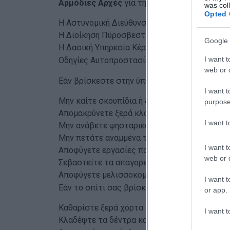
Αρμόδιες Αρχές
για την εφαρμογή της απόφα
was col
Opted 
Η Αστυνομική Διεύθυνση Κέρκυρας
Η Διοίκηση Πυροσβεστικής Υπηρεσίας Κέρκυ
Google 
Η Δασική Υπηρεσία Κέρκυρας
I want t
Οδηγίες Αυτοπροστασίας
web or d
Εάν βρίσκεστε στην ύπαιθρο:
I want t
Μην καίτε σκουπίδια ή ξερά χόρτα
purpose
Απομακρύνετε ξερά κλαδιά από δέντρα και θ
I want 
Μην ανάβετε ψησταριές σε δασικές περιοχές
Μην πετάτε αναμμένα τσιγάρα
I want t
Αποφύγετε εργασίες που προκαλούν σπινθήρε
web or d
Σεβαστείτε τα απαγορευτικά πρόσβασης
Αποφύγετε μελισσοκομικές εργασίες
I want t
Εάν το σπίτι σας βρίσκεται κοντά σε δάσος:
or app.
Καθαρίστε ξερά χόρτα και φύλλα σε ακτίνα 
I want t
Κλαδέψτε τα δέντρα και αφαιρέστε κλαδιά πο