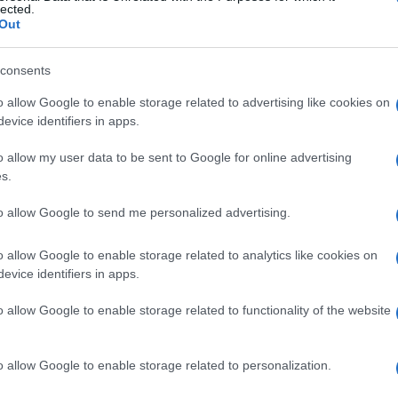
σης και τη βεβαίωση των προστίμων είναι:
lected.
Out
ρας
consents
o allow Google to enable storage related to advertising like cookies on
evice identifiers in apps.
o allow my user data to be sent to Google for online advertising
s.
άμνους
to allow Google to send me personalized advertising.
o allow Google to enable storage related to analytics like cookies on
ς (τροχοί, ηλεκτροσυγκολλήσεις)
evice identifiers in apps.
o allow Google to enable storage related to functionality of the website
10 μέτρων
o allow Google to enable storage related to personalization.
υ αγγίζουν το σπίτι