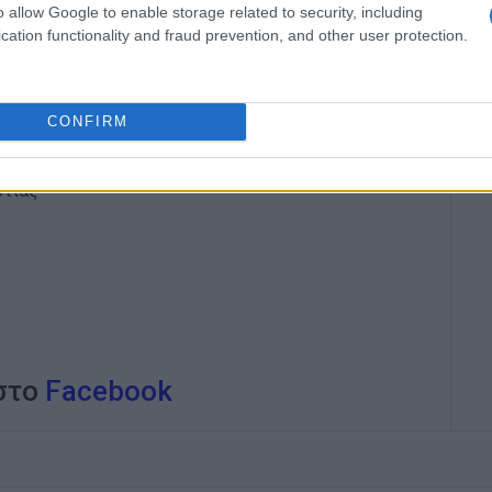
να από το χώρο
o allow Google to enable storage related to security, including
ρού και δεξαμενή
cation functionality and fraud prevention, and other user protection.
σαφείς πληροφορίες για:
CONFIRM
ωτιάς
 στο
Facebook