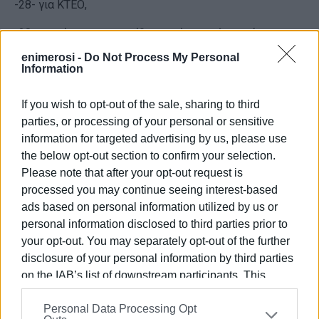
-28- για ΚΤΕΟ,
-28- για κίνηση στο αντίθετο ρεύμα κυκλοφορίας,
enimerosi -
Do Not Process My Personal
-19- για ασφαλιστήριο συμβόλαιο,
Information
-15- για εκπομπή θορύβων πέραν των επιτρεπόμενων
If you wish to opt-out of the sale, sharing to third
ορίων,
parties, or processing of your personal or sensitive
-5- για χρήση τηλεφώνου κατά την οδήγηση,
information for targeted advertising by us, please use
the below opt-out section to confirm your selection.
-2- για παραβίαση σηματοδότη,
Please note that after your opt-out request is
processed you may continue seeing interest-based
-2- για αντικανονικούς ελιγμούς και
ads based on personal information utilized by us or
-652- άλλες παραβάσεις.
personal information disclosed to third parties prior to
your opt-out. You may separately opt-out of the further
Οι έλεγχοι θα συνεχισθούν με αμείωτη ένταση με σκοπό
disclosure of your personal information by third parties
τη μείωση των τροχαίων ατυχημάτων και τη βελτίωση
on the IAB’s list of downstream participants. This
της ποιότητας ζωής των πολιτών.
information may also be disclosed by us to third parties
Personal Data Processing Opt
on the
IAB’s List of Downstream Participants
that may
ΦΩΤΟ ΑΡΧΕΙΟΥ