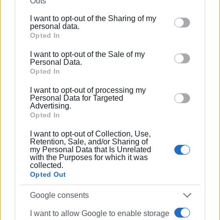
Outs
further disclose it to other third parties.
Εμφανίσεις: 75
I want to opt-out of the Sharing of my
Please note that this website/app uses one or more
personal data.
Google services and may gather and store information
Opted In
including but not limited to your visit or usage
I want to opt-out of the Sale of my
behaviour. You may click to grant or deny consent to
Personal Data.
Google and its third-party tags to use your data for
Opted In
below specified purposes in below Google consent
I want to opt-out of processing my
section.
Personal Data for Targeted
Advertising.
Opted In
ΕΛΕΝΗ ΚΟΡΩΝΑΚΗ
I want to opt-out of Collection, Use,
Εργάζεται στις Εκδόσεις Ενημέρωση από το
Retention, Sale, and/or Sharing of
1990 σε θέσεις υψηλής ευθύνης. Ειδικεύεται στις
my Personal Data that Is Unrelated
with the Purposes for which it was
δημόσιες σχέσεις, το ελεύθερο και το
collected.
καλλιτεχνικό ρεπορτάζ.
Opted Out
Google consents
I want to allow Google to enable storage
Ακολουθήστε το enimerosi στο
Facebook