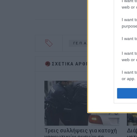
I want t
web or d
I want t
purpose
I want 
ΓΕ.Π.Α.Δ. ΙΟΝΙΩΝ ΝΗΣΩΝ
I want t
web or d
ΣΧΕΤΙΚA AΡΘΡΑ
I want t
or app.
I want t
I want t
authenti
Τρεις συλλήψεις για κατοχή
Διά
ναρκωτικών ουσιών σε
μετ