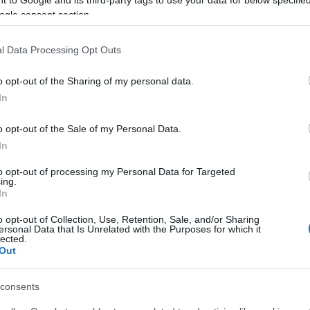
ogle consent section.
ημμελειοδικών Κέρκυρας.
l Data Processing Opt Outs
o opt-out of the Sharing of my personal data.
In
 στο
Facebook
o opt-out of the Sale of my Personal Data.
In
to opt-out of processing my Personal Data for Targeted
ing.
In
o opt-out of Collection, Use, Retention, Sale, and/or Sharing
ersonal Data that Is Unrelated with the Purposes for which it
lected.
Out
consents