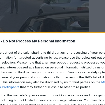
 -
Do Not Process My Personal Information
to opt-out of the sale, sharing to third parties, or processing of your per
formation for targeted advertising by us, please use the below opt-out s
r selection. Please note that after your opt-out request is processed y
eing interest-based ads based on personal information utilized by us or
4
disclosed to third parties prior to your opt-out. You may separately opt-
 Εισαγγελέα Πλημμελειοδικών
losure of your personal information by third parties on the IAB’s list of
. This information may also be disclosed by us to third parties on the
IA
Participants
that may further disclose it to other third parties.
έμπτης 19/06 σε περιοχή της Νότιας Κέρκυρας από
 that this website/app uses one or more Google services and may gath
including but not limited to your visit or usage behaviour. You may click 
, ο οποίος διαπιστώθηκε ότι οδηγούσε αυτοκίνητο
 to Google and its third-party tags to use your data for below specifi