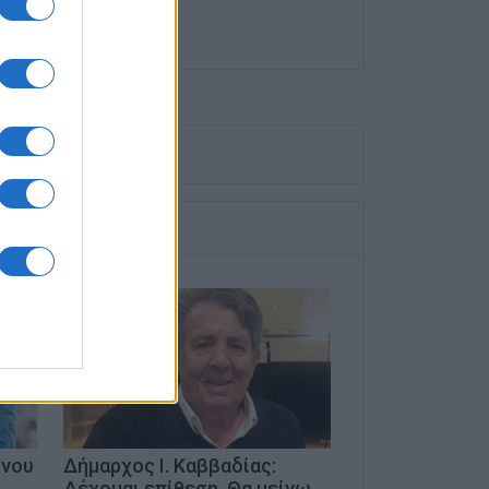
ονου
Δήμαρχος Ι. Καββαδίας:
Δέχομαι επίθεση. Θα μείνω