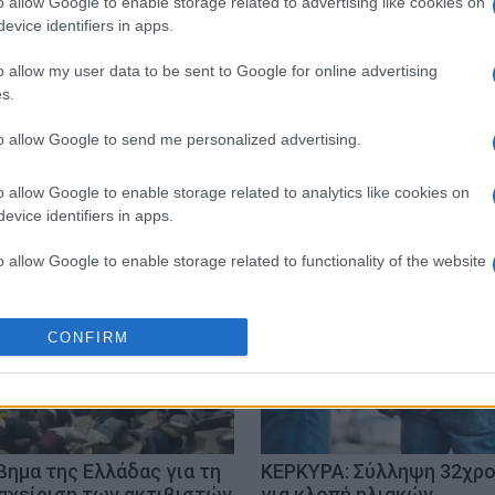
o allow Google to enable storage related to advertising like cookies on
evice identifiers in apps.
o allow my user data to be sent to Google for online advertising
s.
to allow Google to send me personalized advertising.
ΣΥΛΛΗΨΗ
ΜΕΘΗ
ΝΟΤΙΑ ΚΕΡΚΥΡΑ
o allow Google to enable storage related to analytics like cookies on
evice identifiers in apps.
o allow Google to enable storage related to functionality of the website
o allow Google to enable storage related to personalization.
CONFIRM
o allow Google to enable storage related to security, including
cation functionality and fraud prevention, and other user protection.
βημα της Ελλάδας για τη
ΚΕΡΚΥΡΑ: Σύλληψη 32χρ
αχείριση των ακτιβιστών
για κλοπή ηλιακών