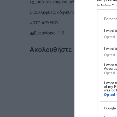
ι.χ., υπό την επήρεια μέθης.
in below Go
Ο συλληφθείς οδηγήθηκε στον Εισαγγελέα Πλ
Persona
ΦΩΤΟ ΑΡΧΕΙΟΥ
I want t
Εμφανίσεις: 113
Opted 
Ακολουθήστε το enimerosi
I want t
Opted 
I want 
Advertis
Opted 
I want t
of my P
was col
Opted 
Google 