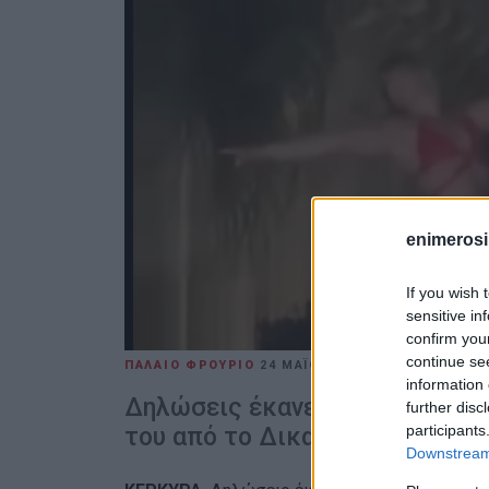
enimerosi
If you wish 
sensitive in
confirm you
continue se
ΠΑΛΑΙΟ ΦΡΟΥΡΙΟ
24 ΜΑΪ́ΟΥ 2025
/
16:43
ΒΑΣΙΛΗ
information 
Δηλώσεις έκανε ο δικηγόρος τ
further disc
participants
του από το Δικαστικό Μέγαρο
Downstream 