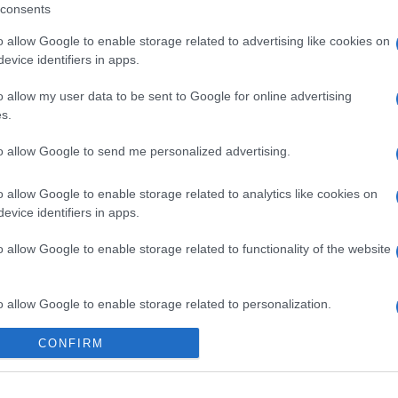
consents
o allow Google to enable storage related to advertising like cookies on
evice identifiers in apps.
 στο
Facebook
o allow my user data to be sent to Google for online advertising
s.
to allow Google to send me personalized advertising.
o allow Google to enable storage related to analytics like cookies on
ANCING
ΕΙΣΑΓΓΕΛΕΑΣ
ΔΙΚΗΓΟΡΟΣ
evice identifiers in apps.
o allow Google to enable storage related to functionality of the website
o allow Google to enable storage related to personalization.
CONFIRM
o allow Google to enable storage related to security, including
cation functionality and fraud prevention, and other user protection.