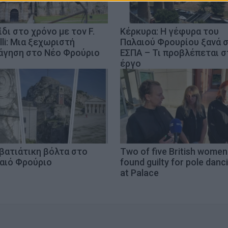
ίδι στο χρόνο με τον F.
Κέρκυρα: Η γέφυρα του
lli: Μια ξεχωριστή
Παλαιού Φρουρίου ξανά 
άγηση στο Νέο Φρούριο
ΕΣΠΑ – Τι προβλέπεται σ
έργο
βατιάτικη βόλτα στο
Two of five British women
αιό Φρούριο
found guilty for pole danc
at Palace