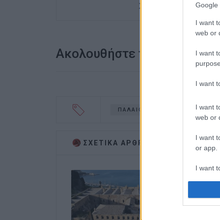
Google 
Στρατηγικές Σπουδές.
I want t
web or d
Ακολουθήστε το enimerosi
I want t
purpose
I want 
I want t
ΠΑΛΑΙΟ ΦΡΟΥΡΙΟ
POLE D
web or d
I want t
ΣΧΕΤΙΚA AΡΘΡΑ
or app.
I want t
I want t
authenti