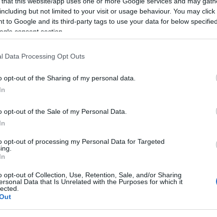
έντε κατηγορουμένων, οι οποίες το βράδυ της
 that this website/app uses one or more Google services and may gath
including but not limited to your visit or usage behaviour. You may click 
τύλιο των Παλαιών Ανακτόρων.
Όπως είπε
«
ο
 to Google and its third-party tags to use your data for below specifi
αποφάσισε την συνέχιση της κράτησης». Ενώ οι
ogle consent section.
όμενες κατηγορίες.
γανώνουν εβδομάδες αθλητικών δράσεων, μέσα στο
l Data Processing Opt Outs
μένη φωτογράφηση που γίνεται για προσωπική τους
o opt-out of the Sharing of my personal data.
In
ο σημείο υποδείχθηκε από τον φωτογράφο και οι
o opt-out of the Sale of my Personal Data.
νουν εκεί τη φωτογράφηση.
In
to opt-out of processing my Personal Data for Targeted
ing.
In
ΟΠΟΥΛΟΣ
o opt-out of Collection, Use, Retention, Sale, and/or Sharing
λος είναι απόφοιτος του τμήματος
ersonal Data that Is Unrelated with the Purposes for which it
του Πανεπιστημίου Αιγαίου (Ρόδος), με
lected.
Out
ς Σχέσεις. Επιπλέον, είναι κάτοχος
 από το Πανεπιστήμιο του Readingστις