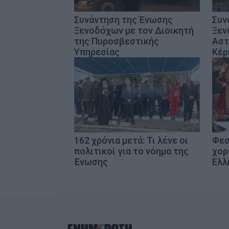
Συνάντηση της Ένωσης
Συν
Ξενοδόχων με τον Διοικητή
Ξεν
της Πυροσβεστικής
Αστ
Υπηρεσίας
Κέρ
162 χρόνια μετά: Τι λένε οι
Φεσ
πολιτικοί για το νόημα της
χορ
Ένωσης
Ελλ