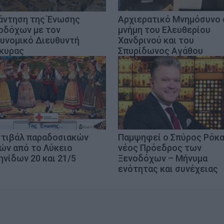
άντηση της Ένωσης
Αρχιερατικό Μνημόσυνο 
οδόχων με τον
μνήμη του Ελευθερίου
υνομικό Διευθυντή
Χανδρινού και του
κυρας
Σπυρίδωνος Αγάθου
τιβάλ παραδοσιακών
Παμψηφεί ο Σπύρος Ρόκ
ών από το Λύκειο
νέος Πρόεδρος των
ηνίδων 20 και 21/5
Ξενοδόχων – Μήνυμα
ενότητας και συνέχειας