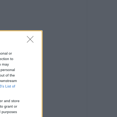
sonal or
ection to
ou may
 personal
out of the
 downstream
B’s List of
er and store
to grant or
ed purposes