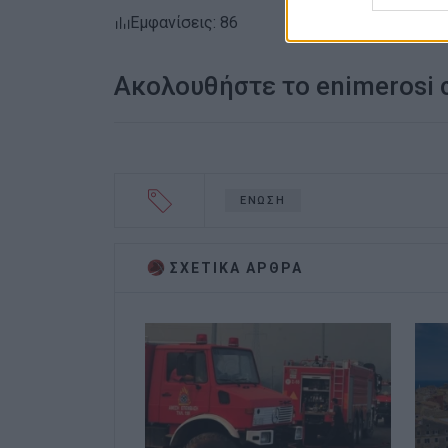
Εμφανίσεις: 86
Ακολουθήστε το enimerosi
ΕΝΩΣΗ
ΣΧΕΤΙΚA AΡΘΡΑ