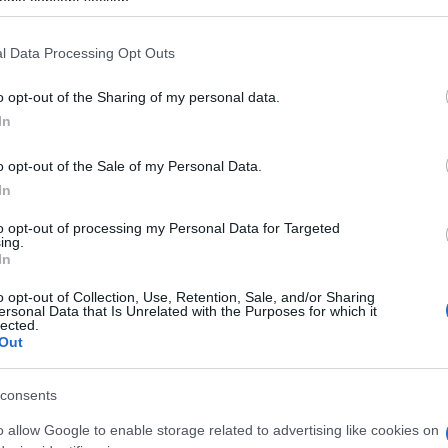
ogle consent section.
ό νήμα πολιτικής βούλησης για διεθνή παρουσία.
l Data Processing Opt Outs
εσμών εξαρτάται από τη βιωσιμότητά τους. Πολλές
, παραμένουν σήμερα ανενεργές, είτε λόγω έλλειψης
o opt-out of the Sharing of my personal data.
ς. Σε τέτοιες περιπτώσεις, η αδελφοποίηση
In
Αντίθετα, οι ενεργές συνεργασίες –όπως με την
 αποδεικνύουν πως η πολιτιστική διπλωματία
o opt-out of the Sale of my Personal Data.
ό επίπεδο, μέσω κοινών δράσεων, φεστιβάλ,
In
αντιπροσωπειών.
to opt-out of processing my Personal Data for Targeted
ing.
ελιγράδι, Krusevac, ΝόβιΣαντ) και της Κύπρου
In
πιβεβαιώνουν έναν σταθερό βαλκανικό και
o opt-out of Collection, Use, Retention, Sale, and/or Sharing
ersonal Data that Is Unrelated with the Purposes for which it
lected.
παραμένουν μετέωρες λόγω θεσμικών εκκρεμοτήτων:
Out
ένες πόλεις της Κίνας, ή την Αγία Πετρούπολη δεν
τάδιο. Η επανενεργοποίησή τους, με σαφή στόχευση
consents
μπορούσε να προσδώσει νέα ώθηση στην εξωτερική
o allow Google to enable storage related to advertising like cookies on