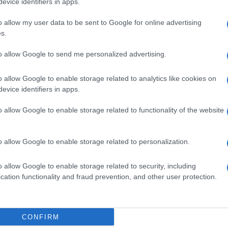
evice identifiers in apps.
αυτότητας
o allow my user data to be sent to Google for online advertising
s.
κτυα όπως το «Δίκτυο Πάφου» (από το 1995) και το
 το 2007), ενισχύει τον θεσμικό χαρακτήρα των
to allow Google to send me personalized advertising.
 ξεπερνούν την εθιμοτυπία και αναδεικνύουν τον
ης και συνεργασίας, αξιοποιώντας την ιστορική της
o allow Google to enable storage related to analytics like cookies on
evice identifiers in apps.
o allow Google to enable storage related to functionality of the website
ύργιο φαινόμενο· είναι αναπόσπαστο στοιχείο της
αΐου, το ζητούμενο δεν είναι μόνο η αναδρομή στην
o allow Google to enable storage related to personalization.
μού προς τον κόσμο. Η Κέρκυρα δεν υπήρξε ποτέ
να παραμείνει αυτό που πάντα ήταν: ένας τόπος
o allow Google to enable storage related to security, including
cation functionality and fraud prevention, and other user protection.
ός κόμβος ευρωπαϊκής και διεθνούς σύνδεσης.
CONFIRM