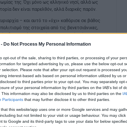
μίας της. Όχι μόνο ως ελληνικό νησί, αλλά ως
τορία δεν είναι παρελθόν, αλλά διαρκές παρόν.
υριαρχία – και αυτό το «όχι» καθόρισε σε βάθος
πολιτισμό της στοιχεία από τις βενετσιάνικες,
ροές, διαμορφώνοντας ένα ξεχωριστό μείγμα
όν, η φιλαρμονική παράδοση και το αστικό της ήθος
 -
Do Not Process My Personal Information
αλλά ζώσες εκφράσεις ταυτότητας.
to opt-out of the sale, sharing to third parties, or processing of your per
 Δύσης με τα Βαλκάνια, την καθιστούσε πάντα έναν
formation for targeted advertising by us, please use the below opt-out s
νταλλαγών. Αυτή η διαρκής επαφή με τον έξω κόσμο
r selection. Please note that after your opt-out request is processed y
ς, που σήμερα μεταφράζεται σε στρατηγικές
eing interest-based ads based on personal information utilized by us or
αδελφοποιήσεων με πόλεις σε Ευρώπη, Αμερική και
disclosed to third parties prior to your opt-out. You may separately opt-
losure of your personal information by third parties on the IAB’s list of
. This information may also be disclosed by us to third parties on the
IA
Participants
that may further disclose it to other third parties.
έφτης
 that this website/app uses one or more Google services and may gath
 ξεκινούν από τη δεκαετία του ’80 – μια εποχή
including but not limited to your visit or usage behaviour. You may click 
 δεν ήταν ακόμη mainstream. Από τη Ρόδο το 1984
 to Google and its third-party tags to use your data for below specifi
το πρόσφατο άνοιγμα σε πόλεις της Κίνας όπως η