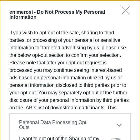
Άνθης και ο
Αντιπεριφερειάρχης Μικρών Νησιών &
Ενδοπεριφερειακών Συγκοινωνιών, Σπύρος Αργυρός
,
enimerosi -
Do Not Process My Personal
Information
εκπροσωπώντας τον Περιφερειάρχη Ιονίων Νήσων,
Γιάννη Τρεπεκλή, σε σειρά εκδηλώσεων και
If you wish to opt-out of the sale, sharing to third
συναντήσεων με θεσμικούς φορείς του νησιού.
parties, or processing of your personal or sensitive
Κατά τη διάρκεια της παρουσίας τους συμμετείχαν στη
information for targeted advertising by us, please use
λιτάνευση της Παναγίας από την Παναγία Βελλανιτών
the below opt-out section to confirm your selection.
Please note that after your opt-out request is
προς το Νησί της Παναγίας, καθώς και στη λιτάνευση
processed you may continue seeing interest-based
της εικόνας της Παναγίας Υπαπαντής από τον Ιερό Ναό
ads based on personal information utilized by us or
Αγίου Νικολάου Λογκού προς τον Ιερό Ναό Αγίου
personal information disclosed to third parties prior to
Σπυρίδωνα Μαγαζιών.
your opt-out. You may separately opt-out of the further
Παράλληλα, εκπροσώπησαν την Περιφέρεια Ιονίων
disclosure of your personal information by third parties
Νήσων στον OPEN Διασυλλογικό Αγώνα Optimist &
on the IAB’s list of downstream participants. This
ILCA4 «Θωμάς Γραμματικός», που διοργάνωσε με
information may also be disclosed by us to third parties
επιτυχία ο Ναυτικός Αθλητικός Όμιλος Παξών. Οι
Personal Data Processing Opt
on the
IAB’s List of Downstream Participants
that may
Outs
αγώνες αυτοί αποτέλεσαν σημαντικό γεγονός για την
further disclose it to other third parties.
τοπική νεολαία και τη ναυταθλητική δραστηριότητα
I want to opt-out of the Sharing of my