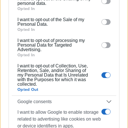
Please note that this website/app uses one or more
personal data.
του νησιού. Η Περιφέρεια συμμετείχε, τόσο στην
Google services and may gather and store information
Opted In
τελετή έναρξης, όσο και στην τελετή λήξης και
including but not limited to your visit or usage
απονομής, τιμώντας την προσφορά του Θωμά
I want to opt-out of the Sale of my
behaviour. You may click to grant or deny consent to
Personal Data.
Γραμματικού.
Google and its third-party tags to use your data for
Opted In
below specified purposes in below Google consent
Οι Χρήστος Άνθης και Σπύρος Αργυρός, τέλος, είχαν
I want to opt-out of processing my
section.
Personal Data for Targeted
συνάντηση εργασίας με τον Δήμαρχο Παξών, Σπύρο
Advertising.
Βλαχόπουλο, παρουσία του Διευθύνοντος Συμβούλου
Opted In
του ΟΛΚΕ, Σπύρου Ζερβόπουλου και του Αντιδημάρχου
I want to opt-out of Collection, Use,
Ύδρευσης & Αποχέτευσης, Χρήστου Βλαχόπουλου, στην
Retention, Sale, and/or Sharing of
οποία συζητήθηκαν ουσιώδη ζητήματα που αφορούν:
my Personal Data that Is Unrelated
with the Purposes for which it was
collected.
Την ενίσχυση της υδροδότησης του νησιού
Opted Out
Τη βελτίωση της θαλάσσιας συγκοινωνίας
Τη δημιουργία Τμήματος Ένταξης στο Γυμνάσιο Παξών
Google consents
Τη σύσταση Κέντρου Διεπιστημονικής Αξιολόγησης,
I want to allow Google to enable storage
Συμβουλευτικής & Υποστήριξης (ΚΕΔΑΣΥ)
related to advertising like cookies on web
Την κατασκευή νέων αιθουσών στο Δημοτικό Σχολείο
or device identifiers in apps.
Παξών