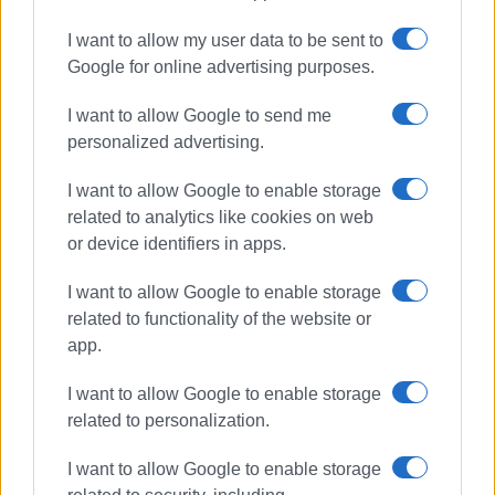
Τον προγραμματισμό πολιτιστικών εκδηλώσεων για το
I want to allow my user data to be sent to
καλοκαίρι του 2025
Google for online advertising purposes.
Όπως επισημάνθηκε, οι δεσμεύσεις της Περιφέρειας θα
επανεκτιμηθούν από κοινού με τον Υφυπουργό
I want to allow Google to send me
Ναυτιλίας & Νησιωτικής Πολιτικής, Στέφανο Γκίκα,
personalized advertising.
ώστε να διασφαλιστεί η ομαλή και έγκαιρη υλοποίηση
των παρεμβάσεων που σχεδιάζονται για το νησί των
I want to allow Google to enable storage
Παξών.
related to analytics like cookies on web
or device identifiers in apps.
ΦΩΤΟ@ ΠΕΡΙΦΕΡΕΙΑ ΙΟΝΙΩΝ ΝΗΣΩΝ
I want to allow Google to enable storage
Εμφανίσεις: 128
related to functionality of the website or
app.
Ακολουθήστε το enimerosi στο
Facebook
I want to allow Google to enable storage
related to personalization.
Συνδρομητές στο e-paper
I want to allow Google to enable storage