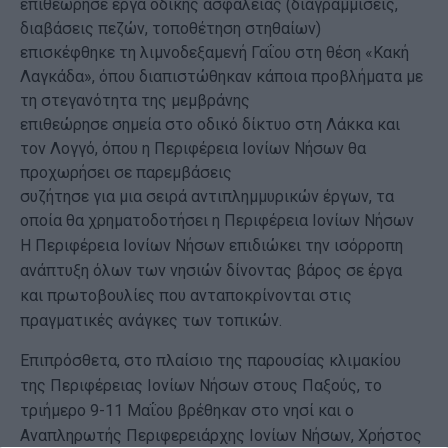
επιθεώρησε έργα οδικής ασφάλειας (διαγραμμίσεις,
διαβάσεις πεζών, τοποθέτηση στηθαίων)
επισκέφθηκε τη λιμνοδεξαμενή Γαΐου στη θέση «Κακή
Λαγκάδα», όπου διαπιστώθηκαν κάποια προβλήματα με
τη στεγανότητα της μεμβράνης
επιθεώρησε σημεία στο οδικό δίκτυο στη Λάκκα και
τον Λογγό, όπου η Περιφέρεια Ιονίων Νήσων θα
προχωρήσει σε παρεμβάσεις
συζήτησε για μια σειρά αντιπλημμυρικών έργων, τα
οποία θα χρηματοδοτήσει η Περιφέρεια Ιονίων Νήσων
Η Περιφέρεια Ιονίων Νήσων επιδιώκει την ισόρροπη
ανάπτυξη όλων των νησιών δίνοντας βάρος σε έργα
και πρωτοβουλίες που ανταποκρίνονται στις
πραγματικές ανάγκες των τοπικών.
Επιπρόσθετα, στο πλαίσιο της παρουσίας κλιμακίου
της Περιφέρειας Ιονίων Νήσων στους Παξούς, το
τριήμερο 9-11 Μαΐου βρέθηκαν στο νησί και ο
Αναπληρωτής Περιφερειάρχης Ιονίων Νήσων, Χρήστος