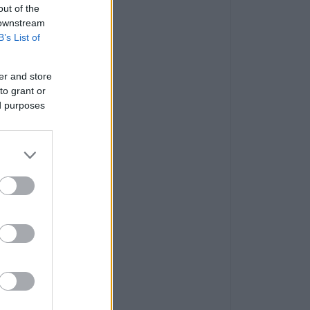
out of the
 downstream
B’s List of
er and store
to grant or
ed purposes