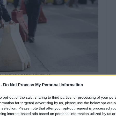
47
ΒΑΣΙΛΗΣ ΠΑΝΤΑΖΟΠΟΥΛΟΣ
 -
Do Not Process My Personal Information
to opt-out of the sale, sharing to third parties, or processing of your per
 να τεθούν σε ισχύ στο διάστημα 18- 19 και 22- 23
formation for targeted advertising by us, please use the below opt-out s
των της ταινίας «Marble Hall Murders» Ειδικότερα:
r selection. Please note that after your opt-out request is processed y
eing interest-based ads based on personal information utilized by us or
ο χρονικό διάστημα 18/05/2025 και ώρα 08:00΄ έως