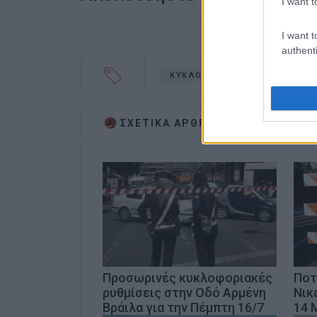
I want t
I want t
authenti
ΚΥΚΛΟΦΟΡΙΑΚΕΣ ΡΥΘΜΙΣΕΙΣ
ΣΧΕΤΙΚA AΡΘΡΑ
Προσωρινές κυκλοφοριακές
Ποτ
ρυθμίσεις στην Οδό Αρμένη
Νικ
Βράιλα για την Πέμπτη 16/7
14 