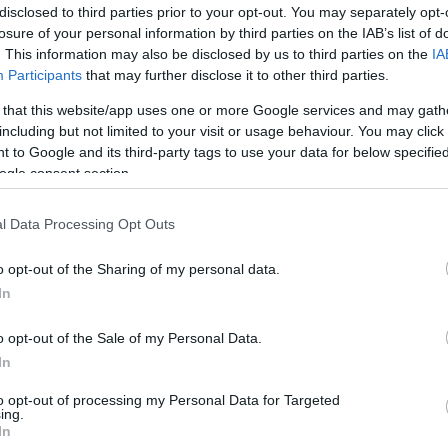
disclosed to third parties prior to your opt-out. You may separately opt-
losure of your personal information by third parties on the IAB’s list of
8/05/2025 και ώρα 08:00΄ έως την 19/05/2025 και
. This information may also be disclosed by us to third parties on the
IA
Participants
that may further disclose it to other third parties.
 με την οδό Μουστοξύδου, μέχρι τη συμβολή της με
 that this website/app uses one or more Google services and may gath
 από 22/05/2025 και ώρα 08:00΄ έως την 20:00΄ ώρα
including but not limited to your visit or usage behaviour. You may click 
 to Google and its third-party tags to use your data for below specifi
 ώρα τις 22/05/2025 έως την 20:00΄ ώρα τις
ogle consent section.
l Data Processing Opt Outs
Περιφερειακής Αστυνομικής Διεύθυνσης Ιονίων
ωγής, να τοποθετηθεί αρμόδιο προσωπικό και πλήρη
o opt-out of the Sharing of my personal data.
ικά με την εκτέλεση των γυρισμάτων και την
In
τοίκων της περιοχής, αναφορικά με τις προσωρινές
o opt-out of the Sale of my Personal Data.
In
 την επάρκεια της σήμανσης και θα υποδεικνύει
λλο μέτρο κρίνεται επιβεβλημένο για την
to opt-out of processing my Personal Data for Targeted
ing.
ίου ατυχήματος.
In