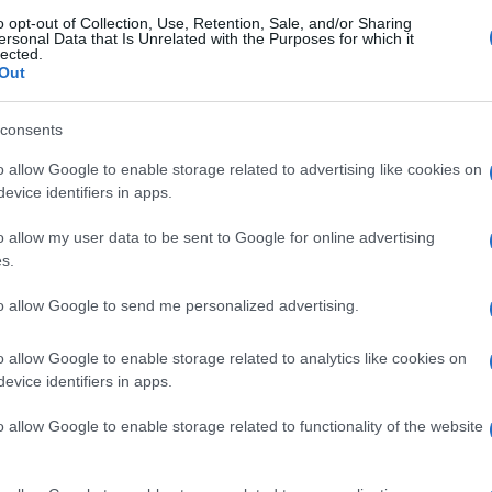
μφωνα με τις κείμενες διατάξεις του Ν. 2696/99, η
o opt-out of Collection, Use, Retention, Sale, and/or Sharing
ς.
ersonal Data that Is Unrelated with the Purposes for which it
lected.
Out
consents
o allow Google to enable storage related to advertising like cookies on
evice identifiers in apps.
o allow my user data to be sent to Google for online advertising
ΟΠΟΥΛΟΣ
s.
λος είναι απόφοιτος του τμήματος
του Πανεπιστημίου Αιγαίου (Ρόδος), με
to allow Google to send me personalized advertising.
ς Σχέσεις. Επιπλέον, είναι κάτοχος
 από το Πανεπιστήμιο του Readingστις
o allow Google to enable storage related to analytics like cookies on
evice identifiers in apps.
o allow Google to enable storage related to functionality of the website
 στο
Facebook