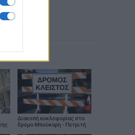
Διακοπή κυκλοφορίας στο
της
δρόμο Μπούκαρη - Πετριτή