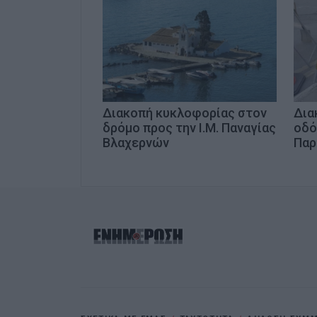
Διακοπή κυκλοφορίας στον
Δια
δρόμο προς την Ι.Μ. Παναγίας
οδό
Βλαχερνών
Παρ