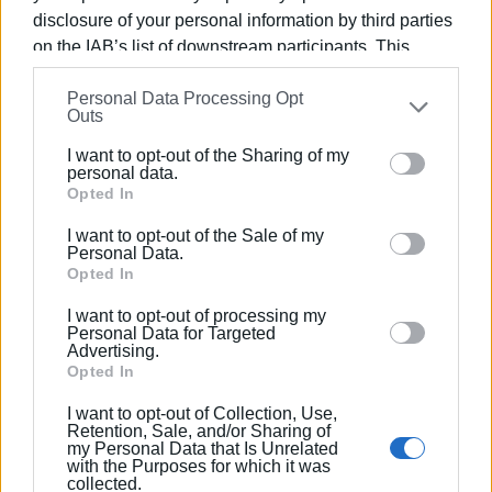
Πανεπιστημίου Αιγαίου (Ρόδος), με ειδίκευση
disclosure of your personal information by third parties
στις Διεθνείς Σχέσεις. Επιπλέον, είναι κάτοχος
on the IAB’s list of downstream participants. This
Μεταπτυχιακού Τίτλου από το Πανεπιστήμιο του
information may also be disclosed by us to third parties
Readingστις Στρατηγικές Σπουδές.
Personal Data Processing Opt
on the
IAB’s List of Downstream Participants
that may
Outs
further disclose it to other third parties.
I want to opt-out of the Sharing of my
Please note that this website/app uses one or more
personal data.
Ακολουθήστε το enimerosi στο
Facebook
Google services and may gather and store information
Opted In
including but not limited to your visit or usage
I want to opt-out of the Sale of my
behaviour. You may click to grant or deny consent to
Personal Data.
Συνδρομητές στο e-paper
Google and its third-party tags to use your data for
Opted In
below specified purposes in below Google consent
I want to opt-out of processing my
section.
Personal Data for Targeted
Advertising.
Opted In
I want to opt-out of Collection, Use,
Retention, Sale, and/or Sharing of
my Personal Data that Is Unrelated
with the Purposes for which it was
collected.