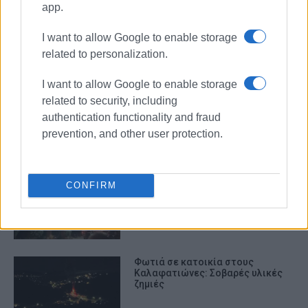
app.
ΠΥΡΟΣΒΕΣΤΙΚΗ
I want to allow Google to enable storage
related to personalization.
ΣΧΕΤΙΚA AΡΘΡΑ
I want to allow Google to enable storage
Κέρκυρα: Σε πλήρη ετοιμότητα το
related to security, including
νέο Ανακριτικό Κλιμάκιο
authentication functionality and fraud
Αντιμετώπισης Εγκλημάτων
Εμπρησμού (Α.Κ.Α.Ε.Ε.)
prevention, and other user protection.
Φωτιά σε εστιατόριο στη
CONFIRM
Στρογγυλή τα ξημερώματα – Μόνο
υλικές ζημιές
Φωτιά σε κατοικία στους
Καλαφατιώνες: Σοβαρές υλικές
ζημιές