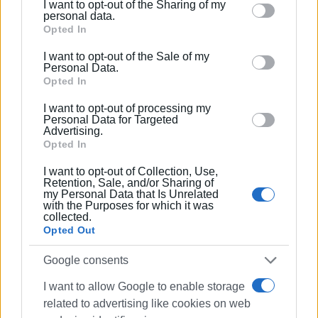
I want to opt-out of the Sharing of my
Please note that this website/app uses one or more
4662/2020,
personal data.
Google services and may gather and store information
Opted In
β) στις περιπτώσεις υποβολής ψευδούς δήλωσης ως
including but not limited to your visit or usage
I want to opt-out of the Sale of my
προς την τήρηση της σχετικής υποχρέωσης
behaviour. You may click to grant or deny consent to
Personal Data.
επιβάλλονται ή καταλογίζονται οι προβλεπόμενες
Google and its third-party tags to use your data for
Opted In
κυρώσεις όπως αυτές αναγράφονται στην παρ. 7 του
below specified purposes in below Google consent
I want to opt-out of processing my
άρθρου 6 της με αριθ. πρωτ. 21837 οικ.
section.
Personal Data for Targeted
Advertising.
Φ700/20/2024/24 Υ.Α (ΦΕΚ Β΄ 2695).
Opted In
ΦΩΤΟ ΑΡΧΕΙΟΥ
I want to opt-out of Collection, Use,
Retention, Sale, and/or Sharing of
Εμφανίσεις: 102
my Personal Data that Is Unrelated
with the Purposes for which it was
collected.
Ακολουθήστε το enimerosi στο
Facebook
Opted Out
Google consents
Συνδρομητές στο e-paper
I want to allow Google to enable storage
related to advertising like cookies on web