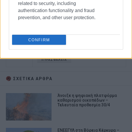
related to security, including
authentication functionality and fraud
prevention, and other user protection.
CONFIRM
ΔΗΜΟΣ ΒΟΡΕΙΑΣ ΚΕΡΚΥΡΑΣ
ΚΑΘΑΡΙΣΜΟΣ ΟΙΚΟΠΕΔΩΝ
ΠΥΡΑΣΦΑΛΕΙΑ
ΣΧΕΤΙΚA AΡΘΡΑ
Άνοιξε η ψηφιακή πλατφόρμα
καθαρισμού οικοπέδων –
Τελευταία προθεσμία 30/4
ΕΝΕΕΓΥΛ στη Βόρεια Κέρκυρα –