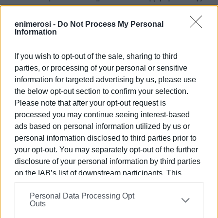
ΥΠΕΝ/ΔΔΑ/199776/2429/2021).
enimerosi -
Do Not Process My Personal
Μέχρι 30 Απριλίου δίνεται η δυνατότητα καύσης των
Information
υπολειμμάτων με τήρηση συγκεκριμένων
αυστηρών προϋποθέσεων.
If you wish to opt-out of the sale, sharing to third
parties, or processing of your personal or sensitive
ΑΥΞΗΜΕΝΗ ΠΡΟΣΟΧΗ:
information for targeted advertising by us, please use
the below opt-out section to confirm your selection.
Σε περιπτώσεις μη συμμόρφωσης των υπόχρεων στην
Please note that after your opt-out request is
εκπλήρωση καθαρισμού και συντήρησης καθ' όλη τη
processed you may continue seeing interest-based
διάρκεια της αντιπυρικής περιόδου του χώρου,
ads based on personal information utilized by us or
επιβάλλονται οι κυρώσεις του άρθρου 6 με αριθ. πρωτ.
personal information disclosed to third parties prior to
21837 οικ. Φ700/20/2024/24 Υ.Α (ΦΕΚ Β΄ 2695).
your opt-out. You may separately opt-out of the further
Επισημαίνεται επίσης ότι:
disclosure of your personal information by third parties
on the IAB’s list of downstream participants. This
α) στους υπόχρεους που αν και καθάρισαν το οικόπεδό
information may also be disclosed by us to third parties
τους δεν υποβάλλουν τη δήλωση καθαρισμού,
Personal Data Processing Opt
on the
IAB’s List of Downstream Participants
that may
επιβάλλεται πρόστιμο ύψους χιλίων (1.000) ευρώ,
Outs
further disclose it to other third parties.
σύμφωνα με τα οριζόμενα στο άρθρο 53Α του ν.