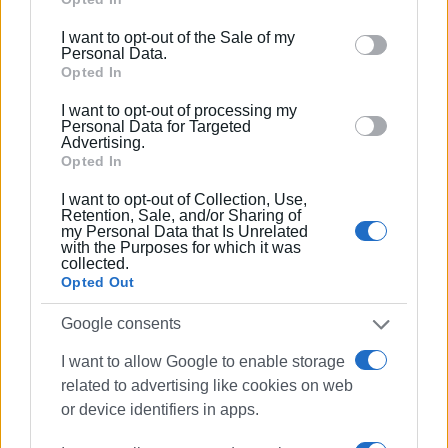
including but not limited to your visit or usage
4. Την ενημέρωση των αρμόδιων θεσμών της
I want to opt-out of the Sale of my
behaviour. You may click to grant or deny consent to
Ευρωπαϊκής Ένωσης και της Ολομέλειας των
Personal Data.
Google and its third-party tags to use your data for
Opted In
Δικηγορικών Συλλόγων Ευρώπης (CCBE),
below specified purposes in below Google consent
επισημαίνοντας τους κινδύνους που ελλοχεύουν για το
I want to opt-out of processing my
section.
Personal Data for Targeted
κεκτημένο του ευρωπαϊκού νομικού πολιτισμού από τις
Advertising.
παρεμβάσεις της ηγεσίας της δικαιοσύνης στο
Opted In
δικαιοδοτικό έργο των Ελλήνων δικαστικών
I want to opt-out of Collection, Use,
λειτουργών».
Retention, Sale, and/or Sharing of
my Personal Data that Is Unrelated
ΦΩΤΟ ΑΡΧΕΙΟΥ
with the Purposes for which it was
collected.
Εμφανίσεις: 81
Opted Out
Google consents
I want to allow Google to enable storage
related to advertising like cookies on web
or device identifiers in apps.