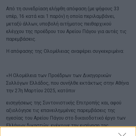
Από τη συνεδρίαση ελήφθη απόφαση (με ψήφους 33
υπέρ, 16 κατά και 1 παρόν) η οποία περιλαμβάνει,
μεταξύ άλλων, υποβολή αιτήματος πειθαρχικού
ελέγχου της προέδρου του Αρείου Πάγου για αυτές τις
παρεμβάσεις.
Η απόφασης της Ολομέλειας αναφέρει συγκεκριμένα:
«Η Ολομέλεια των Προέδρων των Δικηγορικών
Συλλόγων Ελλάδος, που συνήλθε εκτάκτως στην Αθήνα
την 27η Μαρτίου 2025, κατόπιν
εισηγήσεως της Συντονιστικής Επιτροπής και, αφού
αξιολόγησε τις επανειλημμένες παρεμβάσεις της
ηγεσίας του Αρείου Πάγου στο δικαιοδοτικό έργο των
Ελλήνων δικαστών, ενέκρινε την εισήγηση της
Συντονιστικής Επιτροπής και αποφάσισε: