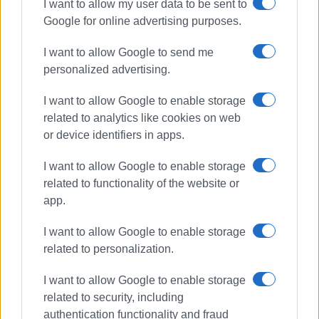
I want to allow my user data to be sent to
Google for online advertising purposes.
ΒΑΣΙΛΗΣ ΠΑΝΤΑΖΟΠΟΥΛΟΣ
I want to allow Google to send me
Ο Βασίλης Πανταζόπουλος είναι απόφοιτος του
personalized advertising.
τμήματος Μεσογειακών Σπουδών του
Πανεπιστημίου Αιγαίου (Ρόδος), με ειδίκευση
I want to allow Google to enable storage
στις Διεθνείς Σχέσεις. Επιπλέον, είναι κάτοχος
related to analytics like cookies on web
Μεταπτυχιακού Τίτλου από το Πανεπιστήμιο του
or device identifiers in apps.
Readingστις Στρατηγικές Σπουδές.
I want to allow Google to enable storage
related to functionality of the website or
app.
Ακολουθήστε το enimerosi στο
Facebook
I want to allow Google to enable storage
related to personalization.
Συνδρομητές στο e-paper
I want to allow Google to enable storage
related to security, including
authentication functionality and fraud