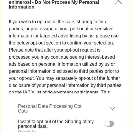
enimerosi -
Do Not Process My Personal
Information
1. Την διερεύνηση της πειθαρχικής ευθύνης της
Προέδρου του Αρείου Πάγου σύμφωνα με τον ΚΟΔΚΔΛ
If you wish to opt-out of the sale, sharing to third
(Ν. 4938/2022) από τον Υπουργό Δικαιοσύνης, για τις
parties, or processing of your personal or sensitive
παρεμβάσεις της, μέσω εγκυκλίων, οδηγιών και
information for targeted advertising by us, please use
κίνησης πειθαρχικών διώξεων σε βάρος δικαστικών
the below opt-out section to confirm your selection.
λειτουργών.
Please note that after your opt-out request is
processed you may continue seeing interest-based
2. Τη διοργάνωση ημερίδας με θέμα τη Δικαστική
ads based on personal information utilized by us or
Ανεξαρτησία, σε συνεργασία με όσες δικαστικές
personal information disclosed to third parties prior to
ενώσεις επιθυμούν, προς ανάδειξη της αναγκαιότητας
your opt-out. You may separately opt-out of the further
περιφρούρησης των θεσμικών εγγυήσεων που την
disclosure of your personal information by third parties
περιβάλλουν.
on the IAB’s list of downstream participants. This
3. Την πρόταση προς τα Διοικητικά Συμβούλια των
information may also be disclosed by us to third parties
Δικηγορικών Συλλόγων της χώρας για πραγματοποίηση
Personal Data Processing Opt
on the
IAB’s List of Downstream Participants
that may
Outs
αποχής μίας ημέρας από τα καθήκοντά τους, ως
further disclose it to other third parties.
έκφραση διαμαρτυρίας του δικηγορικού σώματος, σε
I want to opt-out of the Sharing of my
Please note that this website/app uses one or more
personal data.
μέρα που θα προσδιορίσει η Συντονιστική Επιτροπή.
Google services and may gather and store information
Opted In