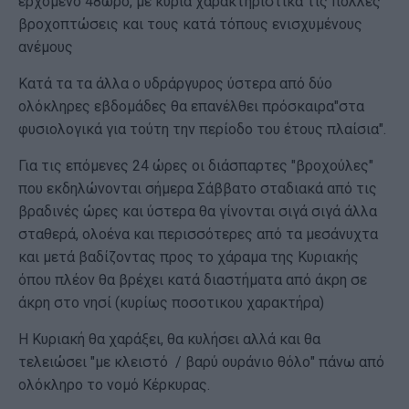
ερχόμενο 48ωρο, με κύρια χαρακτηριστικά τις πολλές
βροχοπτώσεις και τους κατά τόπους ενισχυμένους
ανέμους
Κατά τα τα άλλα ο υδράργυρος ύστερα από δύο
ολόκληρες εβδομάδες θα επανέλθει πρόσκαιρα"στα
φυσιολογικά για τούτη την περίοδο του έτους πλαίσια".
Για τις επόμενες 24 ώρες οι διάσπαρτες "βροχούλες"
που εκδηλώνονται σήμερα Σάββατο σταδιακά από τις
βραδινές ώρες και ύστερα θα γίνονται σιγά σιγά άλλα
σταθερά, ολοένα και περισσότερες από τα μεσάνυχτα
και μετά βαδίζοντας προς το χάραμα της Κυριακής
όπου πλέον θα βρέχει κατά διαστήματα από άκρη σε
άκρη στο νησί (κυρίως ποσοτικου χαρακτήρα)
Η Κυριακή θα χαράξει, θα κυλήσει αλλά και θα
τελειώσει "με κλειστό / βαρύ ουράνιο θόλο" πάνω από
ολόκληρο το νομό Κέρκυρας.