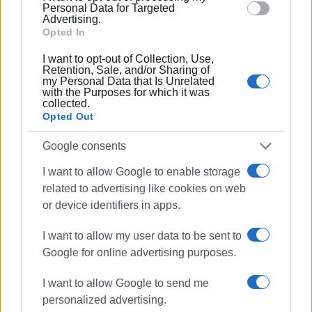
Στην ημιορεινή και ορεινή μας "κατοικημένη ζώνη" ως
section.
Personal Data for Targeted
είθισται εξαιτίας του υψομέτρου υπολογίστε στα μεν
Advertising.
Opted In
πρώτα, γύρω στους δυο με τρεις βαθμούς χαμηλότερα
τον υδράργυρο και στα υπόλοιπα στους τέσσερις με
I want to opt-out of Collection, Use,
Retention, Sale, and/or Sharing of
πέντε βαθμούς χαμηλότερα (Πάντοτε κατά μέσο όρο
my Personal Data that Is Unrelated
όλα αυτά).
with the Purposes for which it was
collected.
Τοπικές ομίχλες ("Κλασικές, του νοτιά") θα
Opted Out
σχηματίζονται σε διάφορα σημεία κατά μήκος της
Google consents
ορεινής και ημιορεινής μας ζώνης και γενικότερα σε
αρκετά υψώματα (Σε κάμποσες περιπτώσεις θα είναι
I want to allow Google to enable storage
πυκνές).
related to advertising like cookies on web
or device identifiers in apps.
Εννοείται πως τα ποσοστά της σχετικής υγρασίας θα
είναι ιδιαίτερα αυξημένα παντού στο νομό μας, το
I want to allow my user data to be sent to
ερχόμενο 24ωρο.
Google for online advertising purposes.
Ιάκωβος Βασιλάκης (Ερασιτέχνης μετεωρολόγος)
I want to allow Google to send me
personalized advertising.
Μετεωρολογικός σταθμός Βαλανειό βόρεια Κέρκυρα