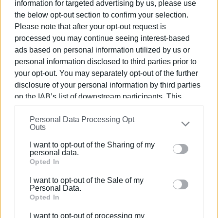
κατά διαστήματα τα 6 με 7 μποφόρ.
information for targeted advertising by us, please use
the below opt-out section to confirm your selection.
Υπάρχει αυξημένη πιθανότητα σε πολύ μεμονωμένα
Please note that after your opt-out request is
όμως να παρατηρηθούν θυελλώδεις στιγμιαίες ριπές
processed you may continue seeing interest-based
ανέμων στα 8 μποφόρ.
ads based on personal information utilized by us or
personal information disclosed to third parties prior to
Η θερμοκρασία δεν θα "προλάβει" ακόμη, να μεταβληθεί
your opt-out. You may separately opt-out of the further
σημαντικά, παρά μόνο θα "πέσει ελαφρώς" ως προς τις
disclosure of your personal information by third parties
μέγιστες τιμές της (κατά έναν με δυο βαθμούς).
on the IAB’s list of downstream participants. This
Από την άλλη πλευρά όμως, η αίσθηση της ψύχρας θα
information may also be disclosed by us to third parties
είναι κατά τόπους πιο έντονη αύριο λόγω των
Personal Data Processing Opt
on the
IAB’s List of Downstream Participants
that may
Outs
φαινομένων (Πολύ υψηλή υγρασία) και των ανέμων.
further disclose it to other third parties.
I want to opt-out of the Sharing of my
Please note that this website/app uses one or more
Έτσι αργά το μεσημέρι της Κυριακής στα περισσότερα
personal data.
Google services and may gather and store information
Opted In
πεδινά μας τμήματα περιμένουμε ΚΑΤΑ ΜΕΣΟ ΟΡΟ
including but not limited to your visit or usage
ΜΕΓΙΣΤΕΣ ΤΙΜΕΣ της τάξεως των 14 C. με 15 C. (τοπικά
I want to opt-out of the Sale of my
behaviour. You may click to grant or deny consent to
δεν αποκλείονται και 16 C. ή στον αντίποδα πιο
Personal Data.
Google and its third-party tags to use your data for
Opted In
επιλεκτικά να μην ξεπεράσει τους 13 C.)
below specified purposes in below Google consent
I want to opt-out of processing my