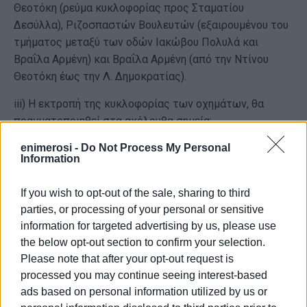
Θεοτόκη (ρεύμα κυκλοφορίας προς Σταματίου
Δεσύλλα), Ριζοσπαστών Βουλευτών (εξαιρουμένου του
τμήματος μεταξύ των οδών Ιακώβου Πολυλά και
Βραΐλα Αρμένη) και Βραΐλα Αρμένη (από την Ντίνου
Θεοτόκη έως την Λ. Δημοκρατίας).
iii) Η εκτροπή της κυκλοφορίας των οχημάτων, θα
πραγματοποιηθεί στα ακόλουθα σημεία:
enimerosi -
Do Not Process My Personal
(α) Λ. Αλεξάνδρας και Λ. Δημοκρατίας (Κολώνα
Information
Ντούγκλα)
(β) Σταματίου Δεσύλλα και Γεωργίου Θεοτόκη
If you wish to opt-out of the sale, sharing to third
parties, or processing of your personal or sensitive
(Πεζόδρομος)
information for targeted advertising by us, please use
(γ) Λ. Αλεξάνδρας και Γ. Θεοτόκη (Μπόμπα)
the below opt-out section to confirm your selection.
Please note that after your opt-out request is
(δ) Λ. Αλεξάνδρας και Ριζ. Βουλευτών (ΕΛΤΑ) .
processed you may continue seeing interest-based
ads based on personal information utilized by us or
Η παρούσα ισχύει από 07.00 ώρα της Δευτέρας 28