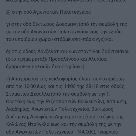
β) στην οδό Αγωνιστών Πολυτεχνείου
γ) στην οδό Βίκτωρος Δούσμανη (από την συμβολή της
με την οδό Αγωνιστών Πολυτεχνείου έως την έξοδο
του υπαίθριου χώρου στάθμευσης-πάρκινγκ) και
δ) στις οδούς Δόνζελοτ και Κωνσταντίνου Ζαβιτσιάνου
(στο τμήμα μεταξύ Προσαλένδου και Αλυπίου,
έμπροσθεν παλαιών δικαστηρίων»).
ii) Απαγόρευση της κυκλοφορίας όλων των οχημάτων
από τις 10:00 έως και τις 14:00 της 28-10 στις οδούς
Σταματίου Δεσύλλα (από την συμβολή με την Γ.
Θεοτόκη έως την Ριζοσπαστών Βουλευτών), Ασπιώτη,
Ακαδημίας, Αγωνιστών Πολυτεχνείου, Βίκτωρος
Δούσμανη, Λεωφόρου Δημοκρατίας (από το ύψος της
Κολώνας Ντούγκλα έως και την συμβολή της με την
οδό Αγωνιστών Πολυτεχνείου - Ν.Α.Ο.Κ.), Γεωργίου