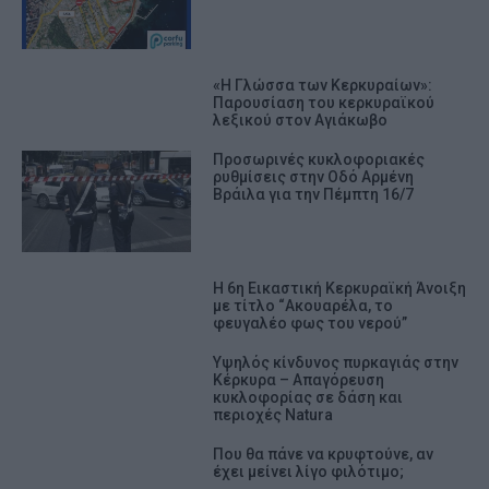
«Η Γλώσσα των Κερκυραίων»:
Παρουσίαση του κερκυραϊκού
λεξικού στον Αγιάκωβο
Προσωρινές κυκλοφοριακές
ρυθμίσεις στην Οδό Αρμένη
Βράιλα για την Πέμπτη 16/7
Η 6η Εικαστική Κερκυραϊκή Άνοιξη
με τίτλο “Ακουαρέλα, το
φευγαλέο φως του νερού”
Υψηλός κίνδυνος πυρκαγιάς στην
Κέρκυρα – Απαγόρευση
κυκλοφορίας σε δάση και
περιοχές Natura
Που θα πάνε να κρυφτούνε, αν
έχει μείνει λίγο φιλότιμο;