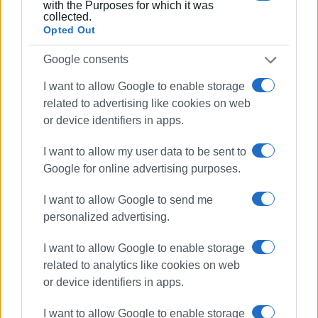
with the Purposes for which it was
collected.
Opted Out
Google consents
I want to allow Google to enable storage
related to advertising like cookies on web
ΒΑΣΙΛΗΣ ΠΑΝΤΑΖΟΠΟΥΛΟΣ
or device identifiers in apps.
Ο Βασίλης Πανταζόπουλος είναι απόφοιτος του
I want to allow my user data to be sent to
τμήματος Μεσογειακών Σπουδών του
Google for online advertising purposes.
Πανεπιστημίου Αιγαίου (Ρόδος), με ειδίκευση
στις Διεθνείς Σχέσεις. Επιπλέον, είναι κάτοχος
I want to allow Google to send me
Μεταπτυχιακού Τίτλου από το Πανεπιστήμιο του
personalized advertising.
Readingστις Στρατηγικές Σπουδές.
I want to allow Google to enable storage
related to analytics like cookies on web
or device identifiers in apps.
Ακολουθήστε το enimerosi στο
Facebook
I want to allow Google to enable storage