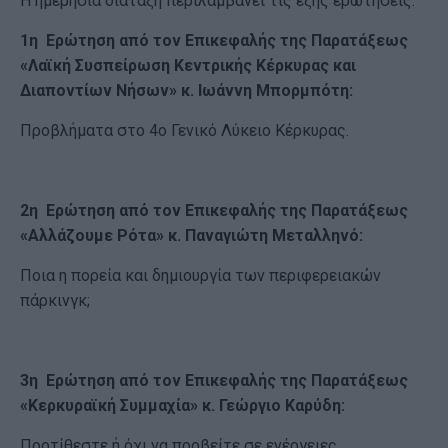
Η ημερήσια διάταξη περιλαμβάνει τις εξής ερωτήσεις:
1η Ερώτηση από τον Επικεφαλής της Παρατάξεως
«Λαϊκή Συσπείρωση Κεντρικής Κέρκυρας και
Διαποντίων Νήσων» κ. Ιωάννη Μπορμπότη:
Προβλήματα στο 4ο Γενικό Λύκειο Κέρκυρας.
2η Ερώτηση από τον Επικεφαλής της Παρατάξεως
«Αλλάζουμε Ρότα» κ. Παναγιώτη Μεταλληνό:
Ποια η πορεία και δημιουργία των περιφερειακών
πάρκινγκ;
3η Ερώτηση από τον Επικεφαλής της Παρατάξεως
«Κερκυραϊκή Συμμαχία» κ. Γεώργιο Καρύδη:
Προτίθεστε ή όχι να προβείτε σε ενέργειες