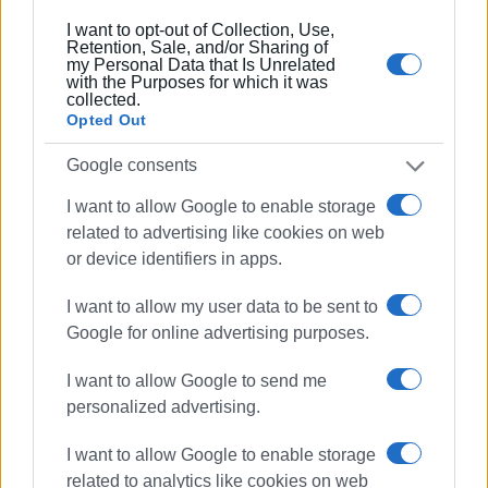
I want to opt-out of Collection, Use,
Retention, Sale, and/or Sharing of
my Personal Data that Is Unrelated
with the Purposes for which it was
collected.
ΒΑΣΙΛΗΣ ΠΑΝΤΑΖΟΠΟΥΛΟΣ
Opted Out
Ο Βασίλης Πανταζόπουλος είναι απόφοιτος του
τμήματος Μεσογειακών Σπουδών του
Google consents
Πανεπιστημίου Αιγαίου (Ρόδος), με ειδίκευση
I want to allow Google to enable storage
στις Διεθνείς Σχέσεις. Επιπλέον, είναι κάτοχος
related to advertising like cookies on web
Μεταπτυχιακού Τίτλου από το Πανεπιστήμιο του
or device identifiers in apps.
Readingστις Στρατηγικές Σπουδές.
I want to allow my user data to be sent to
Google for online advertising purposes.
Ακολουθήστε το enimerosi στο
Facebook
I want to allow Google to send me
personalized advertising.
Συνδρομητές στο e-paper
I want to allow Google to enable storage
related to analytics like cookies on web