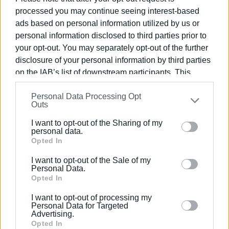
processed you may continue seeing interest-based
Παρατάξεως «Λαϊκή Συσπείρωση Κεντρικής
ads based on personal information utilized by us or
Κέρκυρας και Διαποντίων Νήσων» κα Ευτυχία
personal information disclosed to third parties prior to
Γραμμένου:
your opt-out. You may separately opt-out of the further
Κυριότητα και ανάδειξη της νησίδας Λαζαρέτο ως
disclosure of your personal information by third parties
ιστορικό μνημείο του τόπου μας.
on the IAB’s list of downstream participants. This
information may also be disclosed by us to third parties
Personal Data Processing Opt
on the
IAB’s List of Downstream Participants
that may
Outs
further disclose it to other third parties.
Η Συνεδρίαση θα μεταδίδεται ζωντανά με livestreaming
I want to opt-out of the Sharing of my
(link σύνδεσης: bit.ly/3hdRFnR).
Please note that this website/app uses one or more
personal data.
Google services and may gather and store information
Opted In
ΦΩΤΟ ΑΡΧΕΙΟΥ
including but not limited to your visit or usage
I want to opt-out of the Sale of my
Εμφανίσεις: 95
behaviour. You may click to grant or deny consent to
Personal Data.
Google and its third-party tags to use your data for
Opted In
below specified purposes in below Google consent
I want to opt-out of processing my
section.
Personal Data for Targeted
Advertising.
Opted In