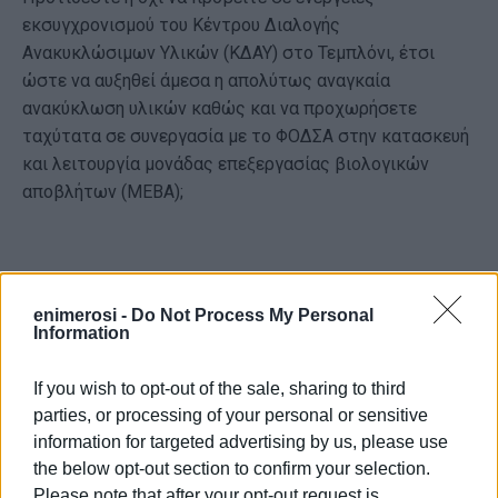
εκσυγχρονισμού του Κέντρου Διαλογής
Ανακυκλώσιμων Υλικών (ΚΔΑΥ) στο Τεμπλόνι, έτσι
ώστε να αυξηθεί άμεσα η απολύτως αναγκαία
ανακύκλωση υλικών καθώς και να προχωρήσετε
ταχύτατα σε συνεργασία με το ΦΟΔΣΑ στην κατασκευή
και λειτουργία μονάδας επεξεργασίας βιολογικών
αποβλήτων (ΜΕΒΑ);
4η Ερώτηση από τη Δημοτική Σύμβουλο της
Παρατάξεως «Λαϊκή Συσπείρωση Κεντρικής
enimerosi -
Do Not Process My Personal
Information
Κέρκυρας και Διαποντίων Νήσων» κα Μυρσίνη
Χαραλάμπους:
If you wish to opt-out of the sale, sharing to third
Στέγαση νηπιαγωγείων σε προκάτ.
parties, or processing of your personal or sensitive
information for targeted advertising by us, please use
the below opt-out section to confirm your selection.
Please note that after your opt-out request is
5η Ερώτηση από τη Δημοτική Σύμβουλο της