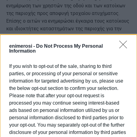
ενημέρωση των χρηστών της οδού και των κατοίκων
της περιοχής προς αποφυγή τροχαίου ατυχήματος.
Επίσης ο αιτών να ενημερώσει έγκαιρα τους κατοίκους
και ιδιοκτήτες καταστημάτων της περιοχής για την
προσωρινή διακοπή κυκλοφορίας.
enimerosi -
Do Not Process My Personal
Το Τμήμα Τροχαίας Κέρκυρας να παρακολουθεί την
Information
επάρκεια της σήμανσης και να υποδεικνύει στον
υπεύθυνο των οικοδομικών εργασιών οποιοδήποτε
If you wish to opt-out of the sale, sharing to third
άλλο μέτρο κρίνεται επιβεβλημένο για την ενημέρωση
parties, or processing of your personal or sensitive
των οδηγών, προς αποφυγή τροχαίου ατυχήματος.
information for targeted advertising by us, please use
the below opt-out section to confirm your selection.
Οι παραβάτες της παρούσας, διώκονται και
Please note that after your opt-out request is
τιμωρούνται, σύμφωνα με τις κείμενες διατάξεις του Ν.
processed you may continue seeing interest-based
2696/99 ΄΄ Περί κυρώσεως του κώδικα Οδικής
ads based on personal information utilized by us or
Κυκλοφορίας ΄, η δε εφαρμογή της ανατίθεται στο
personal information disclosed to third parties prior to
Τμήμα Τροχαίας Κέρκυρας.
your opt-out. You may separately opt-out of the further
disclosure of your personal information by third parties
ΦΩΤΟ ΑΡΧΕΙΟΥ