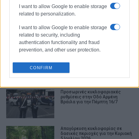
ΣΧΕΤΙΚA AΡΘΡΑ
I want to allow Google to enable storage
related to personalization.
Έκτακτες κυκλοφοριακές
ρυθμίσεις στην Κέρκυρα για το
I want to allow Google to enable storage
διήμερο 10 και 11 Αυγούστου
related to security, including
authentication functionality and fraud
prevention, and other user protection.
Επιφυλακή και απαγόρευση
κυκλοφορίας για τις πυρκαγιές
CONFIRM
Προσωρινές κυκλοφοριακές
ρυθμίσεις στην Οδό Αρμένη
Βράιλα για την Πέμπτη 16/7
Απαγόρευση κυκλοφορίας σε
δασικές περιοχές για την Κυριακή
5 Ιουλίου 2026