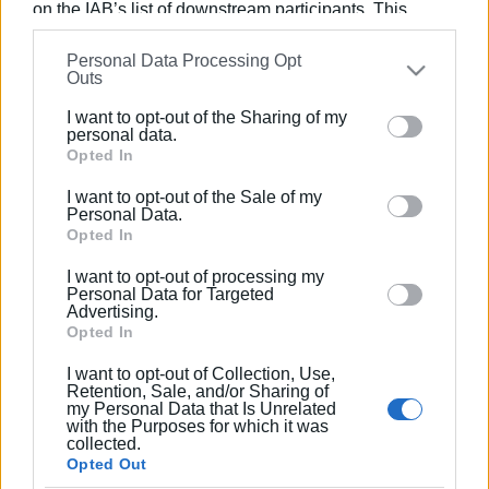
on the IAB’s list of downstream participants. This
Εμφανίσεις: 76
information may also be disclosed by us to third parties
Personal Data Processing Opt
on the
IAB’s List of Downstream Participants
that may
Outs
further disclose it to other third parties.
Ακολουθήστε το enimerosi στο
Facebook
I want to opt-out of the Sharing of my
Please note that this website/app uses one or more
personal data.
Google services and may gather and store information
Opted In
Συνδρομητές στο e-paper
including but not limited to your visit or usage
I want to opt-out of the Sale of my
behaviour. You may click to grant or deny consent to
Personal Data.
Google and its third-party tags to use your data for
Opted In
below specified purposes in below Google consent
I want to opt-out of processing my
section.
Personal Data for Targeted
Advertising.
Opted In
I want to opt-out of Collection, Use,
Retention, Sale, and/or Sharing of
my Personal Data that Is Unrelated
with the Purposes for which it was
collected.
Opted Out